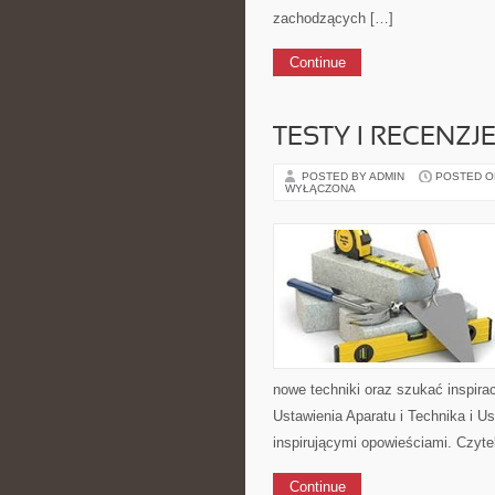
zachodzących […]
Continue
TESTY I RECENZJ
POSTED BY ADMIN
POSTED ON 
WYŁĄCZONA
nowe techniki oraz szukać inspirac
Ustawienia Aparatu i Technika i U
inspirującymi opowieściami. Czyt
Continue