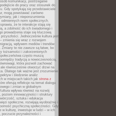
posób komunikacji, postrzeganie
 podejście do pracy oraz stosunek do
su. Gdy spotykają się przedstawiciele
tur, mogą powstawać zarówno
wymiany, jak i nieporozumienia
z odmiennych norm społecznych.
sprawia, że te interakcje stają się
ą, a zdolność do ich świadomego i
o prowadzenia staje się kluczową
przyszłości. Jednocześnie kultura jest
– zmienia się wraz z rozwojem
 migracją, wpływem mediów i trendów
 Zmiany te nie zawsze są łatwe, bo
ry tożsamości i zakorzenionych
Społeczeństwa często muszą
pomiędzy tradycją a nowoczesnością,
równowagi, która pozwoli zachować
 ale równocześnie otworzyć drzwi na
a. Dlatego tak ważne jest zrozumienie
pektyw i śledzenie analiz
ch w miejscach takich jak
strona z
óre oferują refleksje na temat dialogu
rowego i zmian w globalnym
 Kultura wpływa również na rozwój
 poziom innowacyjności i struktury
Twórczość, sztuka i edukacja
ięzi społeczne, rozwijają wyobraźnię i
dporność psychiczną społeczności. Gdy
e w kulturę, inwestuje w ludzi – w ich
 poczucie przynależności i