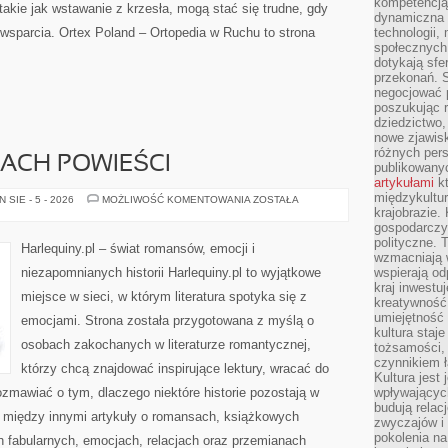
kompetencją 
takie jak wstawanie z krzesła, mogą stać się trudne, gdy
dynamiczna 
wsparcia. Ortex Poland – Ortopedia w Ruchu to strona
technologii,
społecznych.
dotykają sfe
przekonań. 
negocjować 
poszukując 
dziedzictwo,
nowe zjawisk
różnych pers
ACH POWIEŚCI
publikowany
artykułami
kt
międzykultu
MIŁOŚĆ
SIE - 5 - 2026
MOŻLIWOŚĆ KOMENTOWANIA
ZOSTAŁA
NA
krajobrazie.
KARTACH
gospodarczy,
POWIEŚCI
polityczne. 
Harlequiny.pl – świat romansów, emocji i
wzmacniają w
niezapomnianych historii Harlequiny.pl to wyjątkowe
wspierają o
kraj inwestuj
miejsce w sieci, w którym literatura spotyka się z
kreatywność,
umiejętność
emocjami. Strona została przygotowana z myślą o
kultura staj
osobach zakochanych w literaturze romantycznej,
tożsamości, 
czynnikiem 
którzy chcą znajdować inspirujące lektury, wracać do
Kultura jest
zmawiać o tym, dlaczego niektóre historie pozostają w
wpływających
budują relacj
je między innymi artykuły o romansach, książkowych
zwyczajów i
pokolenia na
 fabularnych, emocjach, relacjach oraz przemianach