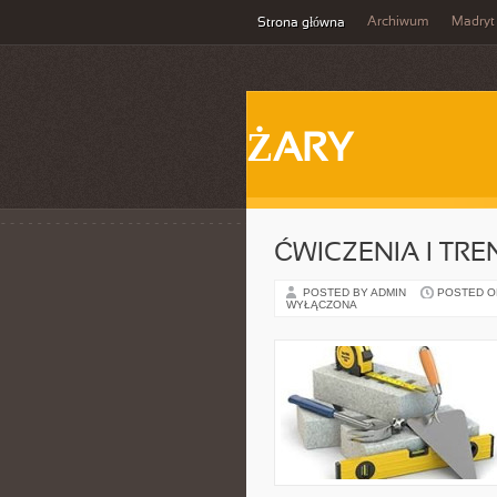
Archiwum
Madryt
Strona główna
ŻARY
ĆWICZENIA I TRE
POSTED BY ADMIN
POSTED ON 
WYŁĄCZONA