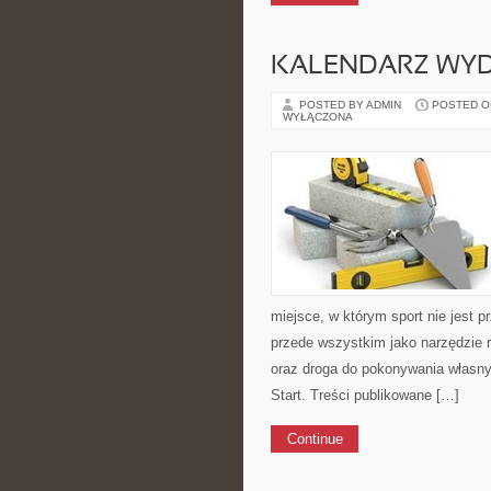
KALENDARZ WY
POSTED BY ADMIN
POSTED ON 
WYŁĄCZONA
miejsce, w którym sport nie jest 
przede wszystkim jako narzędzie 
oraz droga do pokonywania własnyc
Start. Treści publikowane […]
Continue