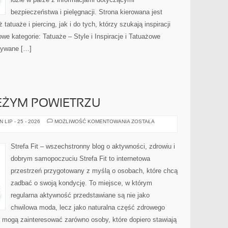
bezpieczeństwa i pielęgnacji. Strona kierowana jest
atuaże i piercing, jak i do tych, którzy szukają inspiracji
we kategorie: Tatuaże – Style i Inspiracje i Tatuażowe
nywane […]
EŻYM POWIETRZU
TRENING
LIP - 25 - 2026
MOŻLIWOŚĆ KOMENTOWANIA
ZOSTAŁA
NA
ŚWIEŻYM
POWIETRZU
Strefa Fit – wszechstronny blog o aktywności, zdrowiu i
dobrym samopoczuciu Strefa Fit to internetowa
przestrzeń przygotowany z myślą o osobach, które chcą
zadbać o swoją kondycję. To miejsce, w którym
regularna aktywność przedstawiane są nie jako
chwilowa moda, lecz jako naturalna część zdrowego
y mogą zainteresować zarówno osoby, które dopiero stawiają