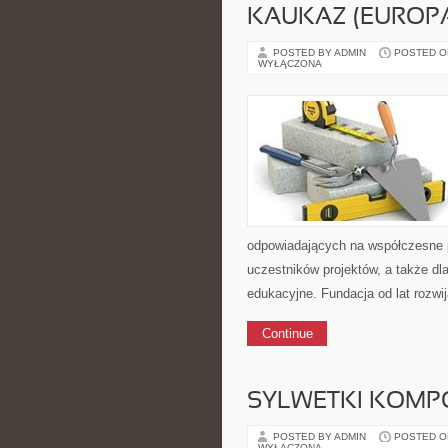
KAUKAZ (EUROPA
POSTED BY ADMIN
POSTED ON 
WYŁĄCZONA
odpowiadających na współczesne po
uczestników projektów, a także dla
edukacyjne. Fundacja od lat rozwi
Continue
SYLWETKI KOMP
POSTED BY ADMIN
POSTED ON 
WYŁĄCZONA