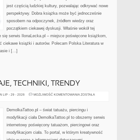
jest częścią ludzkiej kultury, pozwalając odkrywać nowe
perspektywy. Dobra książka może być jednocześnie
sposobem na odpoczynek, źródłem wiedzy oraz
początkiem ciekawej dyskusji. Właśnie wokół tej
je się serwis IlonaLecka.pl – miejsce poświęcone książkom,
 ciekawe książki i autorów. Polecam Polska Literatura w
asie i […]
AJE, TECHNIKI, TRENDY
PIERCING
LIP - 29 - 2026
MOŻLIWOŚĆ KOMENTOWANIA
ZOSTAŁA
–
RODZAJE,
TECHNIKI,
TRENDY
DemolkaTattoo.pl – świat tatuażu, piercingu i
modyfikacji ciała DemolkaTattoo.pl to obszerny serwis
internetowy poświęcony tatuażom, piercingowi oraz
modyfikacjom ciała. To portal, w którym kreatywność
idzie w parze z informacjami dotyczącymi