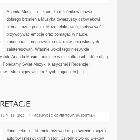
I
MUZYKÓW
Ananda Music – miejsce dla miłośników muzyki i
dobrego brzmienia Muzyka towarzyszy człowiekowi
niemal każdego dnia. Może relaksować, motywować,
przywoływać emocje oraz pomagać w nauce,
koncentracji, odpoczynku oraz rozwijaniu własnych
zainteresowań. Właśnie wokół tego niezwykle
stało Ananda Music – miejsce w sieci dla osób, które chcą
. Polecamy Świat Muzyki Klasycznej i Recenzje i
rwis skupiający wiele różnych zagadnień […]
PRETACJE
ANALIZY
LIP - 31 - 2026
MOŻLIWOŚĆ KOMENTOWANIA
ZOSTAŁA
I
INTERPRETACJE
IlonaLecka.pl – literacki przewodnik po świecie książek,
autorów i niezwykłych historii Czytelnictwo od wieków