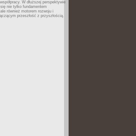
 współpracy. W dłuższej perspektywie
e się nie tylko fundamentem
ale również motorem rozwoju i
łączącym przeszłość z przyszłością.