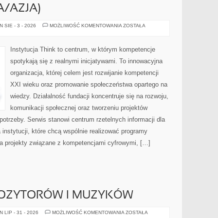
/AZJA)
KAUKAZ
SIE - 3 - 2026
MOŻLIWOŚĆ KOMENTOWANIA
ZOSTAŁA
(EUROPA/AZJA)
Instytucja Think to centrum, w którym kompetencje
spotykają się z realnymi inicjatywami. To innowacyjna
organizacja, której celem jest rozwijanie kompetencji
XXI wieku oraz promowanie społeczeństwa opartego na
wiedzy. Działalność fundacji koncentruje się na rozwoju,
komunikacji społecznej oraz tworzeniu projektów
trzeby. Serwis stanowi centrum rzetelnych informacji dla
 instytucji, które chcą wspólnie realizować programy
ja projekty związane z kompetencjami cyfrowymi, […]
OZYTORÓW I MUZYKÓW
SYLWETKI
LIP - 31 - 2026
MOŻLIWOŚĆ KOMENTOWANIA
ZOSTAŁA
KOMPOZYTORÓW