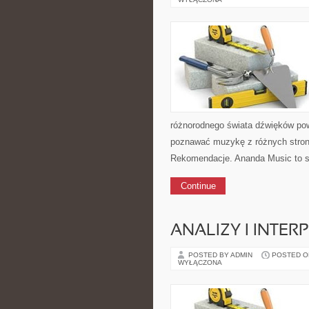
różnorodnego świata dźwięków pow
poznawać muzykę z różnych stron
Rekomendacje. Ananda Music to se
Continue
ANALIZY I INTER
POSTED BY ADMIN
POSTED ON 
WYŁĄCZONA