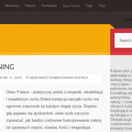
Marsylia
Napoli
Redakcja
Tagi
Tagi
Spis Treści
SUB
NING
Kultura jest
wpływających
ĆWICZENIA
SIE - 6 - 2026
MOŻLIWOŚĆ KOMENTOWANIA
ZOSTAŁA
budują relacj
I
zwyczajów i
TRENING
pokolenia na
Ortex Poland – praktyczny portal o ortopedii, rehabilitacji
kształtują s
autorytetów,
i świadomym ruchu Dobra kondycja narządu ruchu ma
natury i cza
ogromne znaczenie na każdym etapie życia. Dopiero
różnych kul
inspirujące 
gdy pojawia się dyskomfort, wiele osób zaczyna
wynikające 
Globalizacja 
zauważać, jak bardzo codzienne funkcjonowanie zależy
codzienności
od sprawnych mięśni, stawów, kości i kręgosłupa.
empatyczneg