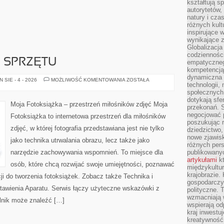
kształtują s
autorytetów,
natury i cza
różnych kul
inspirujące 
wynikające 
Globalizacja 
codzienności
E SPRZĘTU
empatyczneg
kompetencją 
dynamiczna 
TESTY
SIE - 4 - 2026
MOŻLIWOŚĆ KOMENTOWANIA
ZOSTAŁA
technologii,
I
RECENZJE
społecznych.
SPRZĘTU
dotykają sfe
Moja Fotoksiążka – przestrzeń miłośników zdjęć Moja
przekonań. 
negocjować 
Fotoksiążka to internetowa przestrzeń dla miłośników
poszukując 
zdjęć, w której fotografia przedstawiana jest nie tylko
dziedzictwo,
nowe zjawisk
jako technika utrwalania obrazu, lecz także jako
różnych pers
narzędzie zachowywania wspomnień. To miejsce dla
publikowany
artykułami
kt
osób, które chcą rozwijać swoje umiejętności, poznawać
międzykultu
krajobrazie.
ji do tworzenia fotoksiążek. Zobacz także Technika i
gospodarczy,
stawienia Aparatu. Serwis łączy użyteczne wskazówki z
polityczne. 
wzmacniają w
elnik może znaleźć […]
wspierają o
kraj inwestuj
kreatywność,