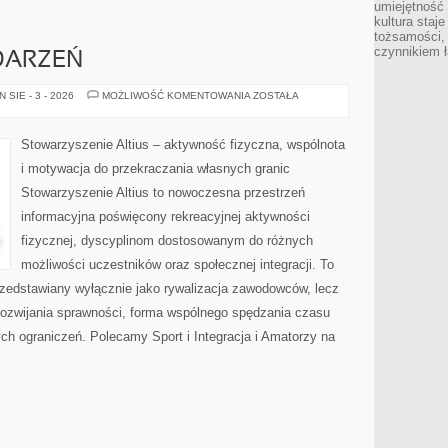
umiejętność
kultura staj
tożsamości, 
czynnikiem 
DARZEŃ
KALENDARZ
SIE - 3 - 2026
MOŻLIWOŚĆ KOMENTOWANIA
ZOSTAŁA
WYDARZEŃ
Stowarzyszenie Altius – aktywność fizyczna, wspólnota
i motywacja do przekraczania własnych granic
Stowarzyszenie Altius to nowoczesna przestrzeń
informacyjna poświęcony rekreacyjnej aktywności
fizycznej, dyscyplinom dostosowanym do różnych
możliwości uczestników oraz społecznej integracji. To
przedstawiany wyłącznie jako rywalizacja zawodowców, lecz
rozwijania sprawności, forma wspólnego spędzania czasu
h ograniczeń. Polecamy Sport i Integracja i Amatorzy na