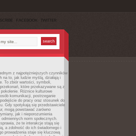
SCRIBE
FACEBOOK
TWITTER
 jednym z najpotężniejszych czynników
 na to, jak ludzie myślą, działają i
e. To zbiór wartości, symboli,
 przekonań, które przekazywane są z
 pokolenie. Różnice kulturowe
posób komunikacji, postrzeganie
 podejście do pracy oraz stosunek do
su. Gdy spotykają się przedstawiciele
tur, mogą powstawać zarówno
wymiany, jak i nieporozumienia
z odmiennych norm społecznych.
sprawia, że te interakcje stają się
ą, a zdolność do ich świadomego i
o prowadzenia staje się kluczową