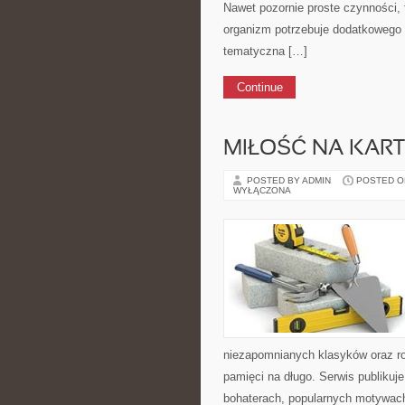
Nawet pozornie proste czynności, 
organizm potrzebuje dodatkowego 
tematyczna […]
Continue
MIŁOŚĆ NA KART
POSTED BY ADMIN
POSTED ON 
WYŁĄCZONA
niezapomnianych klasyków oraz ro
pamięci na długo. Serwis publiku
bohaterach, popularnych motywach