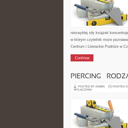
niezwykłej siły książek koncentru
w którym czytelnik może poznawać
Centrum i Literackie Podróże w Cz
Continue
PIERCING – RODZ
POSTED BY ADMIN
POSTED ON 
WYŁĄCZONA