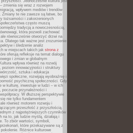
przyszłości. Jednocześnie kultura jest
– zmienia się wraz z rozwojem
 migracją, wpływem mediów i trendów
 Zmiany te nie zawsze są łatwe, bo
ry tożsamości i zakorzenionych
Społeczeństwa często muszą
pomiędzy tradycją a nowoczesnością,
równowagi, która pozwoli zachować
 ale równocześnie otworzyć drzwi na
a. Dlatego tak ważne jest zrozumienie
pektyw i śledzenie analiz
ch w miejscach takich jak
strona z
óre oferują refleksje na temat dialogu
rowego i zmian w globalnym
 Kultura wpływa również na rozwój
 poziom innowacyjności i struktury
Twórczość, sztuka i edukacja
ięzi społeczne, rozwijają wyobraźnię i
dporność psychiczną społeczności. Gdy
e w kulturę, inwestuje w ludzi – w ich
 poczucie przynależności i
 współpracy. W dłuższej perspektywie
e się nie tylko fundamentem
ale również motorem rozwoju i
łączącym przeszłość z przyszłością.
 jednym z najpotężniejszych czynników
 na to, jak ludzie myślą, działają i
e. To zbiór wartości, symboli,
 przekonań, które przekazywane są z
 pokolenie. Różnice kulturowe