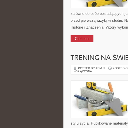
zarówno do osób posiadających już t
przed pierwszą wizytą w studiu. No
Historie i Znaczenia. Wzory wyko
Continue
TRENING NA ŚWI
POSTED BY ADMIN
POSTED ON 
WYŁĄCZONA
stylu życia. Publikowane materiał