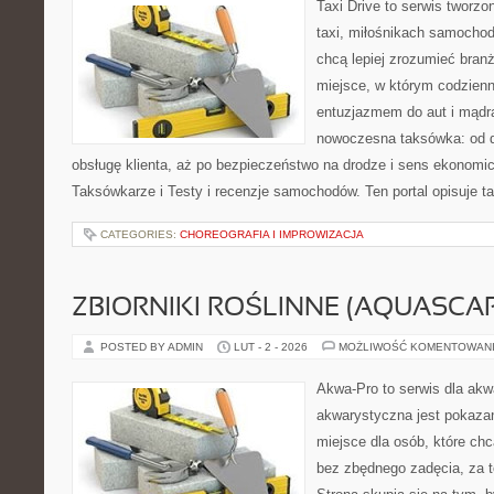
Taxi Drive to serwis tworz
taxi, miłośnikach samochod
chcą lepiej zrozumieć branż
miejsce, w którym codzienn
entuzjazmem do aut i mądrą
nowoczesna taksówka: od d
obsługę klienta, aż po bezpieczeństwo na drodze i sens ekonomi
Taksówkarze i Testy i recenzje samochodów. Ten portal opisuje ta
CATEGORIES:
CHOREOGRAFIA I IMPROWIZACJA
ZBIORNIKI ROŚLINNE (AQUASCAP
POSTED BY ADMIN
LUT - 2 - 2026
MOŻLIWOŚĆ KOMENTOWAN
Akwa-Pro to serwis dla akw
akwarystyczna jest pokazan
miejsce dla osób, które ch
bez zbędnego zadęcia, za t