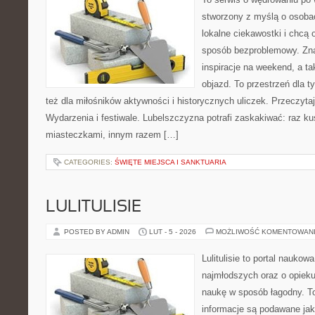
stworzony z myślą o osobac
lokalne ciekawostki i chcą
sposób bezproblemowy. Znaj
inspiracje na weekend, a t
objazd. To przestrzeń dla ty
też dla miłośników aktywności i historycznych uliczek. Przeczytaj 
Wydarzenia i festiwale. Lubelszczyzna potrafi zaskakiwać: raz k
miasteczkami, innym razem […]
CATEGORIES:
ŚWIĘTE MIEJSCA I SANKTUARIA
LULITULISIE
POSTED BY ADMIN
LUT - 5 - 2026
MOŻLIWOŚĆ KOMENTOWAN
Lulitulisie to portal nauko
najmłodszych oraz o opiek
naukę w sposób łagodny. T
informacje są podawane ja