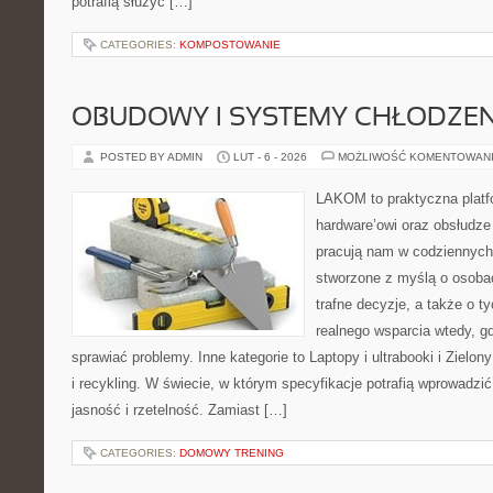
potrafią służyć […]
CATEGORIES:
KOMPOSTOWANIE
OBUDOWY I SYSTEMY CHŁODZEN
POSTED BY ADMIN
LUT - 6 - 2026
MOŻLIWOŚĆ KOMENTOWAN
LAKOM to praktyczna plat
hardware’owi oraz obsłudze
pracują nam w codziennych
stworzone z myślą o osoba
trafne decyzje, a także o ty
realnego wsparcia wtedy, 
sprawiać problemy. Inne kategorie to Laptopy i ultrabooki i Zielo
i recykling. W świecie, w którym specyfikacje potrafią wprowadz
jasność i rzetelność. Zamiast […]
CATEGORIES:
DOMOWY TRENING