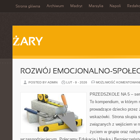
Archiwum
Madryt
Marsylia
Napoli
Redakc
Strona główna
ŻARY
ROZWÓJ EMOCJONALNO-SPOŁE
POSTED BY ADMIN
LUT - 9 - 2026
MOŻLIWOŚĆ KOMENTOWAN
PRZEDSZKOLE NA 5 – serw
To kompendium, w którym n
prowadzące dziecko przez 
wskazówki. Strona skupia s
związanych z wejściem w no
życiem w grupie oraz naby
wczesnodziecięcym. Polecamy Edukacja i Nauka i Bezpieczeństw