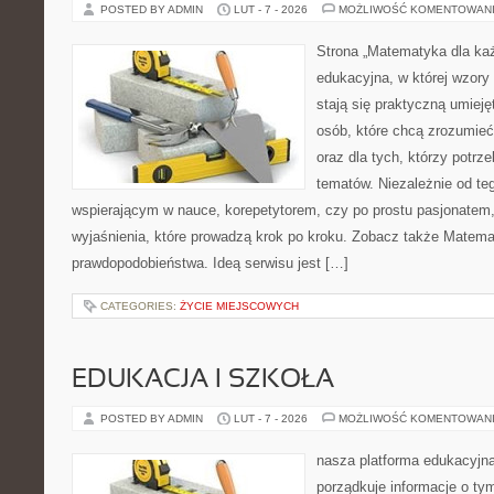
POSTED BY ADMIN
LUT - 7 - 2026
MOŻLIWOŚĆ KOMENTOWAN
Strona „Matematyka dla każ
edukacyjna, w której wzory 
stają się praktyczną umieję
osób, które chcą zrozumie
oraz dla tych, którzy potrz
tematów. Niezależnie od te
wspierającym w nauce, korepetytorem, czy po prostu pasjonatem,
wyjaśnienia, które prowadzą krok po kroku. Zobacz także Matem
prawdopodobieństwa. Ideą serwisu jest […]
CATEGORIES:
ŻYCIE MIEJSCOWYCH
EDUKACJA I SZKOŁA
POSTED BY ADMIN
LUT - 7 - 2026
MOŻLIWOŚĆ KOMENTOWAN
nasza platforma edukacyjna 
porządkuje informacje o ty