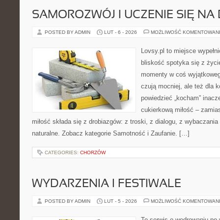
SAMOROZWÓJ I UCZENIE SIĘ NA
POSTED BY ADMIN
LUT - 6 - 2026
MOŻLIWOŚĆ KOMENTOWAN
Lovsy.pl to miejsce wypełn
bliskość spotyka się z życi
momenty w coś wyjątkowego.
czują mocniej, ale też dla 
powiedzieć „kocham” inaczej
cukierkową miłość – zamias
miłość składa się z drobiazgów: z troski, z dialogu, z wybaczania
naturalne. Zobacz kategorie Samotność i Zaufanie. […]
CATEGORIES:
CHORZÓW
WYDARZENIA I FESTIWALE
POSTED BY ADMIN
LUT - 5 - 2026
MOŻLIWOŚĆ KOMENTOWAN
To serwis o wędrowaniu po 