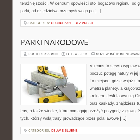
teraźniejszości. W centrum opowieści stoi bogactwo regionu: od 
parki, od dziedzictwa przemysłowego po […]
CATEGORIES:
ODCHUDZANIE BEZ PRESJI
PARKI NARODOWE
POSTED BY ADMIN
LUT - 4 - 2026
MOŻLIWOŚĆ KOMENTOWAN
Vulcans to serwis wyprawow
poczuć potęgę natury w jej n
To miejsce, gdzie wojaż sta
wnętrza planety, a krajobr
krokiem. Jeśli fascynują Ci
oraz kaskady, znajdziesz t
tras, a także wiedzę, które pomagają przeżyć przygodę z głową. 
tych, którzy wolą trasy prowadzące przez pola lawowe […]
CATEGORIES:
OBUWIE ŚLUBNE