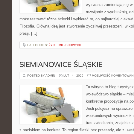
wyzwania zamieniają się w 
rozwijanie z wyobraźnią, d
może testować różne ścieżki i wybierać to, co najbardziej ciekaw
Filozofia. Główną ideą jest stworzenie życzliwej przestrzeni, w k
presji. […]
CATEGORIES:
ŻYCIE MIEJSCOWYCH
SIEMIANOWICE ŚLĄSKIE
POSTED BY ADMIN
LUT - 4 - 2026
MOŻLIWOŚĆ KOMENTOWAN
Ta witryna to blog turystyc
województwo śląskie – mie
konkretne propozycje na po
Jeśli polujesz na sprawdz
weekendowych wycieczek a
tras zwiedzania, znajdziesz
z naciskiem na konkret. To region śląski bez przesady, ale z uważ