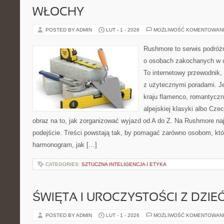
WŁOCHY
POSTED BY ADMIN
LUT - 1 - 2026
MOŻLIWOŚĆ KOMENTOWAN
Rushmore to serwis podróżn
o osobach zakochanych w 
To internetowy przewodnik,
z użytecznymi poradami. Je
kraju flamenco, romantyczn
alpejskiej klasyki albo Cze
obraz na to, jak zorganizować wyjazd od A do Z. Na Rushmore na
podejście. Treści powstają tak, by pomagać zarówno osobom, któr
harmonogram, jak […]
CATEGORIES:
SZTUCZNA INTELIGENCJA I ETYKA
ŚWIĘTA I UROCZYSTOŚCI Z DZIE
POSTED BY ADMIN
LUT - 1 - 2026
MOŻLIWOŚĆ KOMENTOWAN