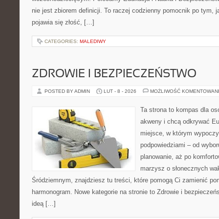
nie jest zbiorem definicji. To raczej codzienny pomocnik po tym, 
pojawia się złość, […]
CATEGORIES:
MALEDIWY
ZDROWIE I BEZPIECZEŃSTWO
POSTED BY ADMIN
LUT - 8 - 2026
MOŻLIWOŚĆ KOMENTOWAN
Ta strona to kompas dla os
akweny i chcą odkrywać Eur
miejsce, w którym wypoczy
podpowiedziami – od wyboru
planowanie, aż po komforto
marzysz o słonecznych wa
Śródziemnym, znajdziesz tu treści, które pomogą Ci zamienić p
harmonogram. Nowe kategorie na stronie to Zdrowie i bezpieczeń
ideą […]