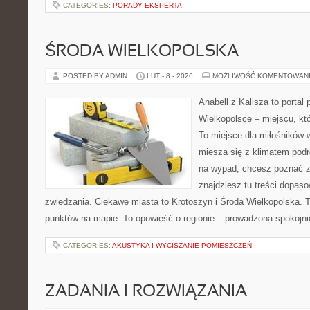
CATEGORIES:
PORADY EKSPERTA
ŚRODA WIELKOPOLSKA
POSTED BY ADMIN
LUT - 8 - 2026
MOŻLIWOŚĆ KOMENTOWAN
Anabell z Kalisza to portal
Wielkopolsce – miejscu, któr
To miejsce dla miłośników 
miesza się z klimatem podró
na wypad, chcesz poznać zn
znajdziesz tu treści dopas
zwiedzania. Ciekawe miasta to Krotoszyn i Środa Wielkopolska. To
punktów na mapie. To opowieść o regionie – prowadzona spokojni
CATEGORIES:
AKUSTYKA I WYCISZANIE POMIESZCZEŃ
ZADANIA I ROZWIĄZANIA