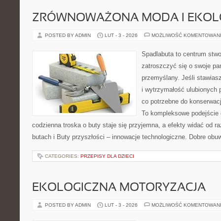
ZRÓWNOWAŻONA MODA I EKOLO
POSTED BY ADMIN
LUT - 3 - 2026
MOŻLIWOŚĆ KOMENTOWAN
Spadlabuta to centrum stwo
zatroszczyć się o swoje pa
przemyślany. Jeśli stawias
i wytrzymałość ulubionych p
co potrzebne do konserwacj
To kompleksowe podejście 
codzienna troska o buty staje się przyjemna, a efekty widać od r
butach i Buty przyszłości – innowacje technologiczne. Dobre obuw
CATEGORIES:
PRZEPISY DLA DZIECI
EKOLOGICZNA MOTORYZACJA
POSTED BY ADMIN
LUT - 3 - 2026
MOŻLIWOŚĆ KOMENTOWAN