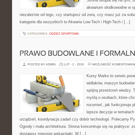
Strona skupia się na tym, 
akwarium słodkowodne w s
niezależnie od tego, czy startujesz od zera, czy masz już za so
kategorie dla wszystkich to Akwaria Low-Tech i High-Tech i […]
CATEGORIES:
ODZIEŻ SPORTOWA
PRAWO BUDOWLANE I FORMALN
POSTED BY ADMIN
LUT - 2 - 2026
MOŻLIWOŚĆ KOMENTOWAN
Kursy Marko to serwis pora
widlaków, maszyn budowlan
spójną przestrzeń wiedzy. 
myślą o osobach, które chc
rozumieć, jak funkcjonuje 
lepsze decyzje w tematach 
urządzeń, koordynacja zadań czy dobór technologii. Polecamy Pyt
Ogrody i mała architektura. Strona koncentruje się na praktyce: 
dostajesz mięsiste wskazówki. W […]