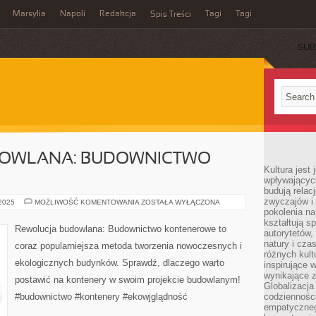
Marsylia
Napoli
Redakcja
Tagi
Tagi
Spis Treści
SUB
DOWLANA: BUDOWNICTWO
Kultura jest
wpływających
budują relacj
zwyczajów i
REWOLUCJA
 2025
MOŻLIWOŚĆ KOMENTOWANIA
ZOSTAŁA WYŁĄCZONA
BUDOWLANA:
pokolenia na
BUDOWNICTWO
kształtują s
KONTENEROWE
Rewolucja budowlana: Budownictwo kontenerowe to
autorytetów,
natury i cza
coraz popularniejsza metoda tworzenia nowoczesnych i
różnych kul
ekologicznych budynków. Sprawdź, dlaczego warto
inspirujące 
wynikające 
postawić na kontenery w swoim projekcie budowlanym!
Globalizacja 
#budownictwo #kontenery #ekowjglądność
codzienności
empatyczneg