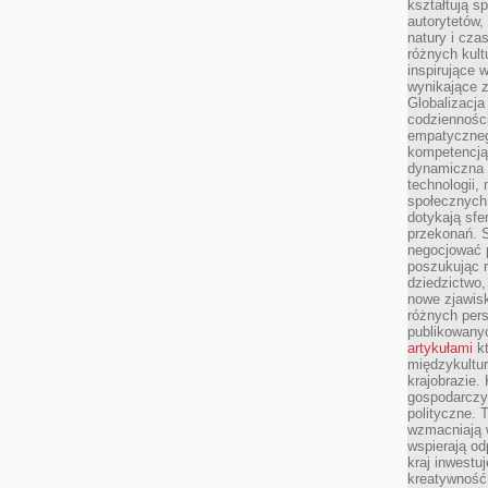
kształtują s
autorytetów,
natury i cza
różnych kul
inspirujące 
wynikające 
Globalizacja 
codzienności
empatyczneg
kompetencją 
dynamiczna 
technologii,
społecznych.
dotykają sfe
przekonań. 
negocjować 
poszukując 
dziedzictwo,
nowe zjawisk
różnych pers
publikowany
artykułami
kt
międzykultu
krajobrazie.
gospodarczy,
polityczne. 
wzmacniają w
wspierają o
kraj inwestuj
kreatywność,