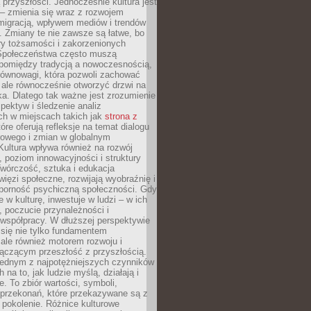
przyszłości. Jednocześnie kultura jest
– zmienia się wraz z rozwojem
 migracją, wpływem mediów i trendów
 Zmiany te nie zawsze są łatwe, bo
ry tożsamości i zakorzenionych
Społeczeństwa często muszą
pomiędzy tradycją a nowoczesnością,
równowagi, która pozwoli zachować
 ale równocześnie otworzyć drzwi na
a. Dlatego tak ważne jest zrozumienie
pektyw i śledzenie analiz
ch w miejscach takich jak
strona z
óre oferują refleksje na temat dialogu
rowego i zmian w globalnym
 Kultura wpływa również na rozwój
 poziom innowacyjności i struktury
Twórczość, sztuka i edukacja
ięzi społeczne, rozwijają wyobraźnię i
dporność psychiczną społeczności. Gdy
e w kulturę, inwestuje w ludzi – w ich
 poczucie przynależności i
 współpracy. W dłuższej perspektywie
e się nie tylko fundamentem
ale również motorem rozwoju i
łączącym przeszłość z przyszłością.
 jednym z najpotężniejszych czynników
 na to, jak ludzie myślą, działają i
e. To zbiór wartości, symboli,
 przekonań, które przekazywane są z
 pokolenie. Różnice kulturowe