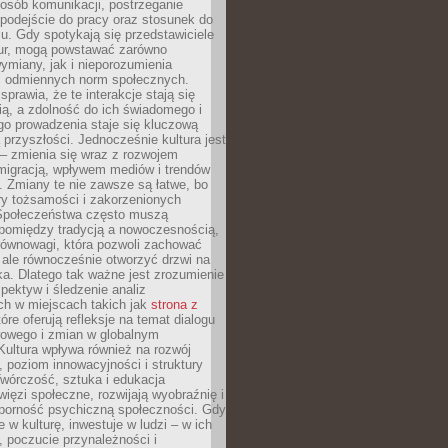
posób komunikacji, postrzeganie
 podejście do pracy oraz stosunek do
su. Gdy spotykają się przedstawiciele
tur, mogą powstawać zarówno
wymiany, jak i nieporozumienia
z odmiennych norm społecznych.
sprawia, że te interakcje stają się
ą, a zdolność do ich świadomego i
o prowadzenia staje się kluczową
przyszłości. Jednocześnie kultura jest
– zmienia się wraz z rozwojem
 migracją, wpływem mediów i trendów
 Zmiany te nie zawsze są łatwe, bo
ry tożsamości i zakorzenionych
Społeczeństwa często muszą
pomiędzy tradycją a nowoczesnością,
równowagi, która pozwoli zachować
 ale równocześnie otworzyć drzwi na
a. Dlatego tak ważne jest zrozumienie
pektyw i śledzenie analiz
ch w miejscach takich jak
strona z
óre oferują refleksje na temat dialogu
rowego i zmian w globalnym
 Kultura wpływa również na rozwój
 poziom innowacyjności i struktury
Twórczość, sztuka i edukacja
ięzi społeczne, rozwijają wyobraźnię i
dporność psychiczną społeczności. Gdy
e w kulturę, inwestuje w ludzi – w ich
 poczucie przynależności i