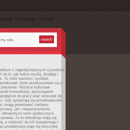
SCRIBE
FACEBOOK
TWITTER
 jednym z najpotężniejszych czynników
 na to, jak ludzie myślą, działają i
e. To zbiór wartości, symboli,
 przekonań, które przekazywane są z
 pokolenie. Różnice kulturowe
posób komunikacji, postrzeganie
 podejście do pracy oraz stosunek do
su. Gdy spotykają się przedstawiciele
tur, mogą powstawać zarówno
wymiany, jak i nieporozumienia
z odmiennych norm społecznych.
sprawia, że te interakcje stają się
ą, a zdolność do ich świadomego i
o prowadzenia staje się kluczową