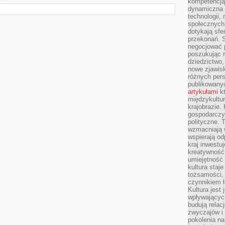
kompetencją 
dynamiczna 
technologii,
społecznych.
dotykają sfe
przekonań. 
negocjować 
poszukując 
dziedzictwo,
nowe zjawisk
różnych pers
publikowany
artykułami
kt
międzykultu
krajobrazie.
gospodarczy,
polityczne. 
wzmacniają w
wspierają o
kraj inwestuj
kreatywność,
umiejętność
kultura staj
tożsamości, 
czynnikiem 
Kultura jest
wpływających
budują relacj
zwyczajów i
pokolenia na