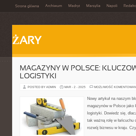
Archiwum
Madryt
Marsylia
Napoli
Redakc
Strona główna
ŻARY
MAGAZYNY W POLSCE: KLUCZO
LOGISTYKI
POSTED BY ADMIN
MAR - 2 - 2025
MOŻLIWOŚĆ KOMENTOWAN
Nowy artykuł na naszym blo
magazynów w Polsce jako 
logistyki. Dowiedz się, dl
tak ważną rolę w łańcuchu 
rozwój biznesu w kraju. Czy