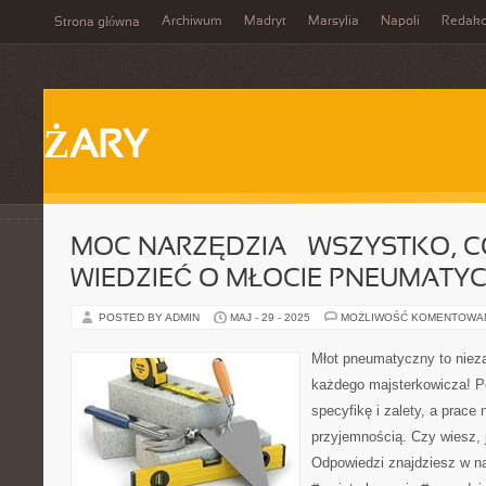
Archiwum
Madryt
Marsylia
Napoli
Redakc
Strona główna
ŻARY
MOC NARZĘDZIA – WSZYSTKO, C
WIEDZIEĆ O MŁOCIE PNEUMATY
POSTED BY ADMIN
MAJ - 29 - 2025
MOŻLIWOŚĆ KOMENTOWA
Młot pneumatyczny to nieza
każdego majsterkowicza! P
specyfikę i zalety, a prace
przyjemnością. Czy wiesz, 
Odpowiedzi znajdziesz w n