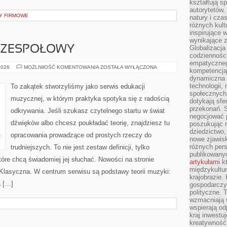
kształtują s
autorytetów,
Y FIRMOWE
natury i cza
różnych kul
inspirujące 
wynikające 
I ZESPOŁOWY
Globalizacja 
codzienności
empatyczneg
ŚPIEW
2026
MOŻLIWOŚĆ KOMENTOWANIA
ZOSTAŁA WYŁĄCZONA
kompetencją 
SOLOWY
dynamiczna 
I
ZESPOŁOWY
technologii,
To zakątek stworzyliśmy jako serwis edukacji
społecznych.
muzycznej, w którym praktyka spotyka się z radością
dotykają sfe
przekonań. 
odkrywania. Jeśli szukasz czytelnego startu w świat
negocjować 
dźwięków albo chcesz poukładać teorię, znajdziesz tu
poszukując 
dziedzictwo,
opracowania prowadzące od prostych rzeczy do
nowe zjawisk
różnych pers
trudniejszych. To nie jest zestaw definicji, tylko
publikowany
tóre chcą świadomiej jej słuchać. Nowości na stronie
artykułami
kt
międzykultu
Klasyczna. W centrum serwisu są podstawy teorii muzyki:
krajobrazie.
a […]
gospodarczy,
polityczne. 
wzmacniają w
wspierają o
kraj inwestuj
kreatywność,