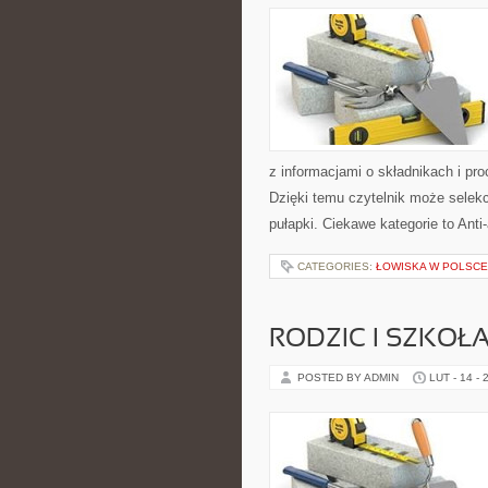
z informacjami o składnikach i pr
Dzięki temu czytelnik może selek
pułapki. Ciekawe kategorie to Anti
CATEGORIES:
ŁOWISKA W POLSCE
RODZIC I SZKOŁ
POSTED BY ADMIN
LUT - 14 - 