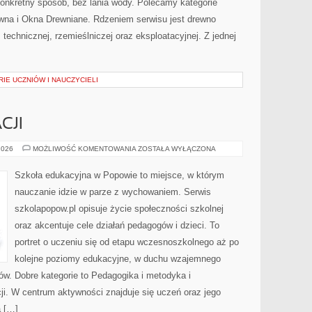
nkretny sposób, bez lania wody. Polecamy kategorie
ewna i Okna Drewniane. Rdzeniem serwisu jest drewno
 technicznej, rzemieślniczej oraz eksploatacyjnej. Z jednej
RIE UCZNIÓW I NAUCZYCIELI
CJI
REFORMA
2026
MOŻLIWOŚĆ KOMENTOWANIA
ZOSTAŁA WYŁĄCZONA
EDUKACJI
Szkoła edukacyjna w Popowie to miejsce, w którym
nauczanie idzie w parze z wychowaniem. Serwis
szkolapopow.pl opisuje życie społeczności szkolnej
oraz akcentuje cele działań pedagogów i dzieci. To
portret o uczeniu się od etapu wczesnoszkolnego aż po
kolejne poziomy edukacyjne, w duchu wzajemnego
ów. Dobre kategorie to Pedagogika i metodyka i
i. W centrum aktywności znajduje się uczeń oraz jego
a […]