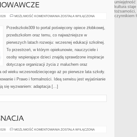
umiejętność
HOWAWCZE
kultura staj
tożsamości, 
czynnikiem 
PROBLEMY
2026
MOŻLIWOŚĆ KOMENTOWANIA
ZOSTAŁA WYŁĄCZONA
WYCHOWAWCZE
Przedszkole309 to portal poświęcony opiece żłobkowej,
przedszkolom oraz temu, co najważniejsze w
pierwszych latach rozwoju: wczesnej edukacji szkolnej.
To przestrzeń, w którym opiekunowie, nauczyciele i
osoby wspierające dzieci znajdą sprawdzone inspiracje
dotyczące organizacji życia z maluchem oraz
a od wieku wczesnodziecięcego aż po pierwsze lata szkoły.
owanie i Prawo i formalności. Ideą serwisu jest wyjaśnianie
tają się wyzwaniem: adaptacja […]
GNACJA
DOMOWA
2026
MOŻLIWOŚĆ KOMENTOWANIA
ZOSTAŁA WYŁĄCZONA
PIELĘGNACJA