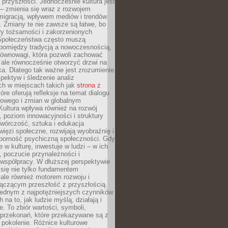
przyszłości. Jednocześnie kultura jest
– zmienia się wraz z rozwojem
 migracją, wpływem mediów i trendów
 Zmiany te nie zawsze są łatwe, bo
ry tożsamości i zakorzenionych
Społeczeństwa często muszą
pomiędzy tradycją a nowoczesnością,
równowagi, która pozwoli zachować
 ale równocześnie otworzyć drzwi na
a. Dlatego tak ważne jest zrozumienie
pektyw i śledzenie analiz
ch w miejscach takich jak
strona z
óre oferują refleksje na temat dialogu
rowego i zmian w globalnym
 Kultura wpływa również na rozwój
 poziom innowacyjności i struktury
Twórczość, sztuka i edukacja
ięzi społeczne, rozwijają wyobraźnię i
dporność psychiczną społeczności. Gdy
e w kulturę, inwestuje w ludzi – w ich
 poczucie przynależności i
 współpracy. W dłuższej perspektywie
e się nie tylko fundamentem
ale również motorem rozwoju i
łączącym przeszłość z przyszłością.
 jednym z najpotężniejszych czynników
 na to, jak ludzie myślą, działają i
e. To zbiór wartości, symboli,
 przekonań, które przekazywane są z
 pokolenie. Różnice kulturowe