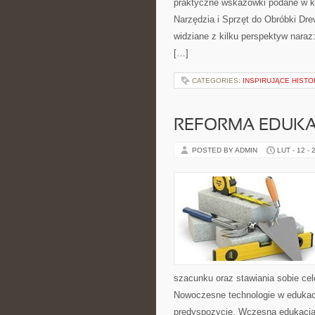
praktyczne wskazówki podane w ko
Narzędzia i Sprzęt do Obróbki Dr
widziane z kilku perspektyw naraz:
[…]
CATEGORIES:
INSPIRUJĄCE HISTO
REFORMA EDUKA
POSTED BY ADMIN
LUT - 12 - 
szacunku oraz stawiania sobie cel
Nowoczesne technologie w edukacj
predyspozycje. Wczesna edukacj