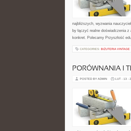
najbliższych, wyzwania nauczyciel
by łączyć realne doświadczenia z a
konkret. Polecamy Przyszłość edu
CATEGORIES:
BIŻUTERIA VINTAGE
PORÓWNANIA I 
POSTED BY ADMIN
LUT - 13 - 