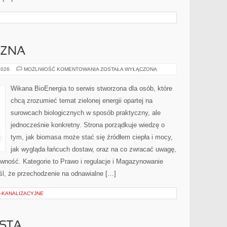
CZNA
ENERGIA
2026
MOŻLIWOŚĆ KOMENTOWANIA
ZOSTAŁA WYŁĄCZONA
SŁONECZNA
Wikana BioEnergia to serwis stworzona dla osób, które
chcą zrozumieć temat zielonej energii opartej na
surowcach biologicznych w sposób praktyczny, ale
jednocześnie konkretny. Strona porządkuje wiedzę o
tym, jak biomasa może stać się źródłem ciepła i mocy,
jak wygląda łańcuch dostaw, oraz na co zwracać uwagę,
wność. Kategorie to Prawo i regulacje i Magazynowanie
yśl, że przechodzenie na odnawialne […]
-KANALIZACYJNE
STA