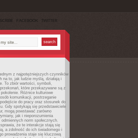
SCRIBE
FACEBOOK
TWITTER
 jednym z najpotężniejszych czynników
 na to, jak ludzie myślą, działają i
e. To zbiór wartości, symboli,
 przekonań, które przekazywane są z
 pokolenie. Różnice kulturowe
posób komunikacji, postrzeganie
 podejście do pracy oraz stosunek do
su. Gdy spotykają się przedstawiciele
tur, mogą powstawać zarówno
wymiany, jak i nieporozumienia
z odmiennych norm społecznych.
sprawia, że te interakcje stają się
ą, a zdolność do ich świadomego i
o prowadzenia staje się kluczową