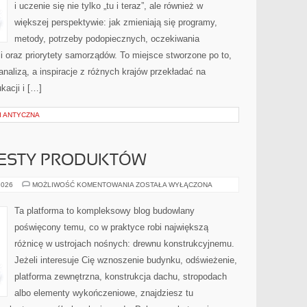
i uczenie się nie tylko „tu i teraz”, ale również w
większej perspektywie: jak zmieniają się programy,
metody, potrzeby podopiecznych, oczekiwania
i oraz priorytety samorządów. To miejsce stworzone po to,
nalizą, a inspiracje z różnych krajów przekładać na
kacji i […]
 I ANTYCZNA
TESTY PRODUKTÓW
PORÓWNANIA
2026
MOŻLIWOŚĆ KOMENTOWANIA
ZOSTAŁA WYŁĄCZONA
I
TESTY
PRODUKTÓW
Ta platforma to kompleksowy blog budowlany
poświęcony temu, co w praktyce robi największą
różnicę w ustrojach nośnych: drewnu konstrukcyjnemu.
Jeżeli interesuje Cię wznoszenie budynku, odświeżenie,
platforma zewnętrzna, konstrukcja dachu, stropodach
albo elementy wykończeniowe, znajdziesz tu