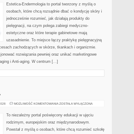
Estetica-Endermologia to portal tworzony z myślą o
osobach, które chcą rozsądnie dbać o kondycję skóry i
jednocześnie rozumieć, jak działają produkty do
pielęgnacji, na czym polega zabiegi medyczno-
estetyczne oraz które terapie gabinetowe mają
uzasadnienie. To miejsce łączy praktykę pielęgnacyjną
ocesach zachodzących w skórze, tkankach i organizmie.
cjonować rozwiązania pewniej oraz unikać marketingowe
-aging i Anti-aging. W centrum […]
A
RODZIC
2026
MOŻLIWOŚĆ KOMENTOWANIA
ZOSTAŁA WYŁĄCZONA
I
SZKOŁA
To niezależny portal poświęcony edukacji w ujęciu
rodzimym, europejskim oraz międzynarodowym.
Powstał z myślą o osobach, które chcą rozumieć szkołę