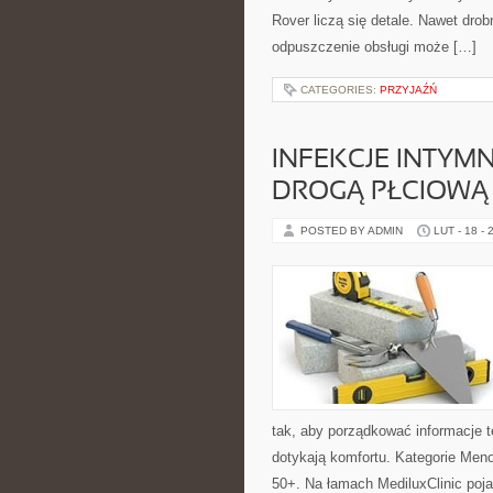
Rover liczą się detale. Nawet dro
odpuszczenie obsługi może […]
CATEGORIES:
PRZYJAŹŃ
INFEKCJE INTYM
DROGĄ PŁCIOWĄ
POSTED BY ADMIN
LUT - 18 - 
tak, aby porządkować informacje t
dotykają komfortu. Kategorie Meno
50+. Na łamach MediluxClinic poja