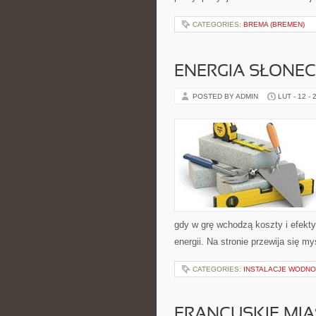
CATEGORIES:
BREMA (BREMEN)
ENERGIA SŁONE
POSTED BY ADMIN
LUT - 12 - 
gdy w grę wchodzą koszty i efekty
energii. Na stronie przewija się m
CATEGORIES:
INSTALACJE WODNO
FRANCUSKIE MIA