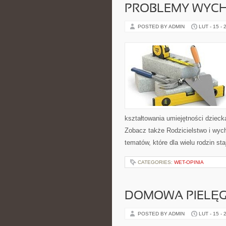
PROBLEMY WYC
POSTED BY ADMIN
LUT - 15 - 
kształtowania umiejętności dzieck
Zobacz także Rodzicielstwo i wych
tematów, które dla wielu rodzin s
CATEGORIES:
WET-OPINIA
DOMOWA PIELĘ
POSTED BY ADMIN
LUT - 15 - 