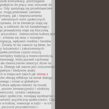
posób komunikacji, postrzeganie
 podejście do pracy oraz stosunek do
su. Gdy spotykają się przedstawiciele
tur, mogą powstawać zarówno
wymiany, jak i nieporozumienia
z odmiennych norm społecznych.
sprawia, że te interakcje stają się
ą, a zdolność do ich świadomego i
o prowadzenia staje się kluczową
przyszłości. Jednocześnie kultura jest
– zmienia się wraz z rozwojem
 migracją, wpływem mediów i trendów
 Zmiany te nie zawsze są łatwe, bo
ry tożsamości i zakorzenionych
Społeczeństwa często muszą
pomiędzy tradycją a nowoczesnością,
równowagi, która pozwoli zachować
 ale równocześnie otworzyć drzwi na
a. Dlatego tak ważne jest zrozumienie
pektyw i śledzenie analiz
ch w miejscach takich jak
strona z
óre oferują refleksje na temat dialogu
rowego i zmian w globalnym
 Kultura wpływa również na rozwój
 poziom innowacyjności i struktury
Twórczość, sztuka i edukacja
ięzi społeczne, rozwijają wyobraźnię i
dporność psychiczną społeczności. Gdy
e w kulturę, inwestuje w ludzi – w ich
 poczucie przynależności i