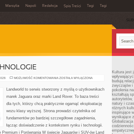
Marsylia
Napoli
Redakcja
Tagi
Tagi
Spis Treści
SUB
CHNOLOGIE
Kultura jest
wpływających
INNOWACJE
2026
MOŻLIWOŚĆ KOMENTOWANIA
ZOSTAŁA WYŁĄCZONA
budują relacj
I
TECHNOLOGIE
zwyczajów i
Landworld to serwis stworzony z myślą o użytkownikach
pokolenia na
kształtują s
marek Jaguara oraz marki Land Rover. To baza treści
autorytetów,
natury i cza
dla tych, którzy chcą praktycznie ogarnąć eksploatację
różnych kul
wozu klasy wyższej. Strona prowadzi czytelnika od
inspirujące 
wynikające 
fundamentów po bardziej szczegółowe zagadnienia,
Globalizacja 
łącząc doświadczenie z kontekstem rynku i technologii.
codzienności
empatyczneg
 Premium i Porównania W świecie Jaguarów i SUV-ów Land