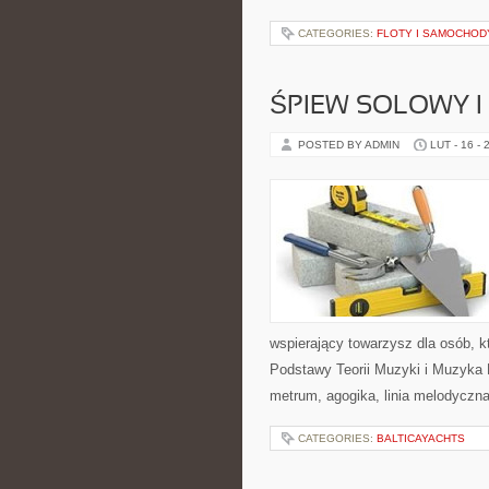
CATEGORIES:
FLOTY I SAMOCHOD
ŚPIEW SOLOWY 
POSTED BY ADMIN
LUT - 16 - 
wspierający towarzysz dla osób, k
Podstawy Teorii Muzyki i Muzyka 
metrum, agogika, linia melodyczn
CATEGORIES:
BALTICAYACHTS