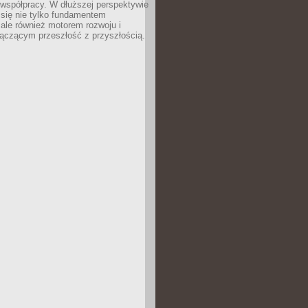
 współpracy. W dłuższej perspektywie
e się nie tylko fundamentem
ale również motorem rozwoju i
łączącym przeszłość z przyszłością.