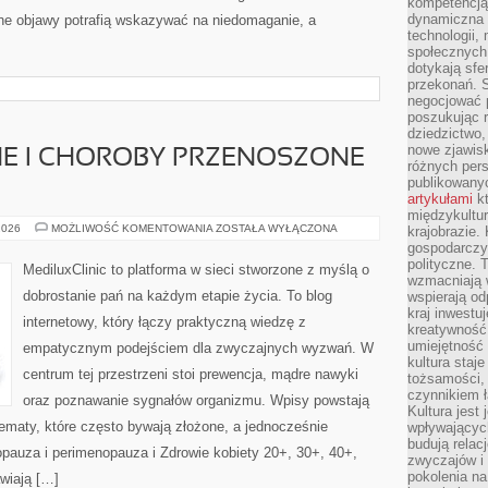
kompetencją 
dynamiczna 
bne objawy potrafią wskazywać na niedomaganie, a
technologii,
społecznych.
dotykają sfe
przekonań. 
negocjować 
poszukując 
dziedzictwo,
nowe zjawisk
NE I CHOROBY PRZENOSZONE
różnych pers
publikowany
artykułami
kt
międzykultu
INFEKCJE
2026
MOŻLIWOŚĆ KOMENTOWANIA
ZOSTAŁA WYŁĄCZONA
krajobrazie.
INTYMNE
gospodarczy,
I
polityczne. 
CHOROBY
MediluxClinic to platforma w sieci stworzone z myślą o
PRZENOSZONE
wzmacniają w
DROGĄ
dobrostanie pań na każdym etapie życia. To blog
wspierają o
PŁCIOWĄ
kraj inwestuj
internetowy, który łączy praktyczną wiedzę z
kreatywność,
umiejętność
empatycznym podejściem dla zwyczajnych wyzwań. W
kultura staj
centrum tej przestrzeni stoi prewencja, mądre nawyki
tożsamości, 
czynnikiem 
oraz poznawanie sygnałów organizmu. Wpisy powstają
Kultura jest
ematy, które często bywają złożone, a jednocześnie
wpływających
budują relacj
pauza i perimenopauza i Zdrowie kobiety 20+, 30+, 40+,
zwyczajów i
pokolenia na
wiają […]