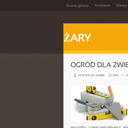
Archiwum
Madryt
Strona główna
ŻARY
OGRÓD DLA ZWI
POSTED BY ADMIN
GRU - 7 - 
wszystko, czego potrzebujesz, aby 