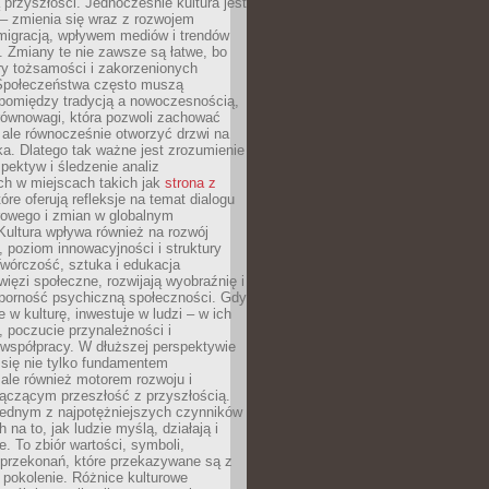
przyszłości. Jednocześnie kultura jest
– zmienia się wraz z rozwojem
 migracją, wpływem mediów i trendów
 Zmiany te nie zawsze są łatwe, bo
ry tożsamości i zakorzenionych
Społeczeństwa często muszą
pomiędzy tradycją a nowoczesnością,
równowagi, która pozwoli zachować
 ale równocześnie otworzyć drzwi na
a. Dlatego tak ważne jest zrozumienie
pektyw i śledzenie analiz
ch w miejscach takich jak
strona z
óre oferują refleksje na temat dialogu
rowego i zmian w globalnym
 Kultura wpływa również na rozwój
 poziom innowacyjności i struktury
Twórczość, sztuka i edukacja
ięzi społeczne, rozwijają wyobraźnię i
dporność psychiczną społeczności. Gdy
e w kulturę, inwestuje w ludzi – w ich
 poczucie przynależności i
 współpracy. W dłuższej perspektywie
e się nie tylko fundamentem
ale również motorem rozwoju i
łączącym przeszłość z przyszłością.
 jednym z najpotężniejszych czynników
 na to, jak ludzie myślą, działają i
e. To zbiór wartości, symboli,
 przekonań, które przekazywane są z
 pokolenie. Różnice kulturowe