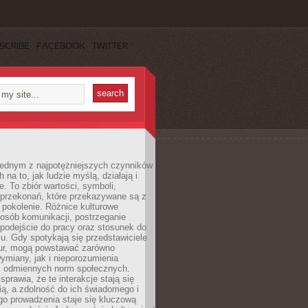
SCRIBE
FACEBOOK
TWITTER
 jednym z najpotężniejszych czynników
 na to, jak ludzie myślą, działają i
e. To zbiór wartości, symboli,
 przekonań, które przekazywane są z
 pokolenie. Różnice kulturowe
posób komunikacji, postrzeganie
 podejście do pracy oraz stosunek do
su. Gdy spotykają się przedstawiciele
tur, mogą powstawać zarówno
wymiany, jak i nieporozumienia
z odmiennych norm społecznych.
sprawia, że te interakcje stają się
ą, a zdolność do ich świadomego i
o prowadzenia staje się kluczową