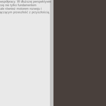
 współpracy. W dłuższej perspektywie
e się nie tylko fundamentem
ale również motorem rozwoju i
łączącym przeszłość z przyszłością.