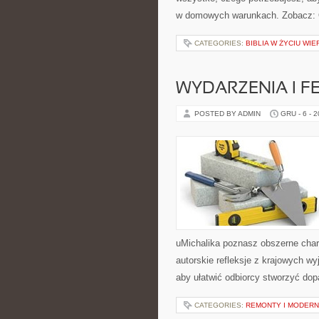
w domowych warunkach. Zobacz: Og
CATEGORIES:
BIBLIA W ŻYCIU WI
WYDARZENIA I F
POSTED BY ADMIN
GRU - 6 - 
uMichalika poznasz obszerne chara
autorskie refleksje z krajowych w
aby ułatwić odbiorcy stworzyć do
CATEGORIES:
REMONTY I MODERN