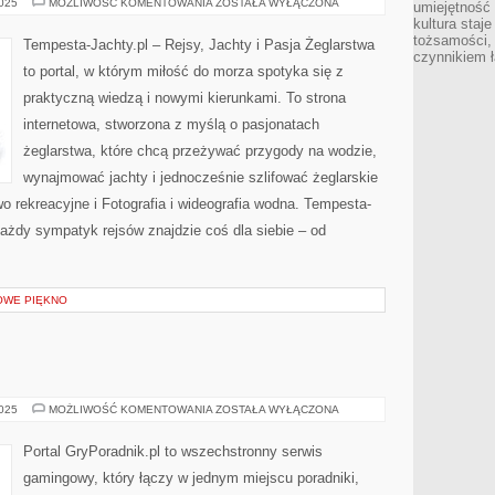
JACHTY
2025
MOŻLIWOŚĆ KOMENTOWANIA
ZOSTAŁA WYŁĄCZONA
umiejętność
I
kultura staj
SPRZĘT
tożsamości, 
Tempesta-Jachty.pl – Rejsy, Jachty i Pasja Żeglarstwa
czynnikiem 
to portal, w którym miłość do morza spotyka się z
praktyczną wiedzą i nowymi kierunkami. To strona
internetowa, stworzona z myślą o pasjonatach
żeglarstwa, które chcą przeżywać przygody na wodzie,
wynajmować jachty i jednocześnie szlifować żeglarskie
 rekreacyjne i Fotografia i wideografia wodna. Tempesta-
j każdy sympatyk rejsów znajdzie coś dla siebie – od
OWE PIĘKNO
TPP
2025
MOŻLIWOŚĆ KOMENTOWANIA
ZOSTAŁA WYŁĄCZONA
Portal GryPoradnik.pl to wszechstronny serwis
gamingowy, który łączy w jednym miejscu poradniki,