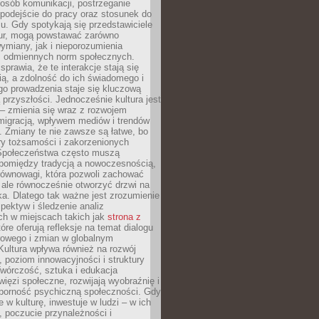
posób komunikacji, postrzeganie
 podejście do pracy oraz stosunek do
su. Gdy spotykają się przedstawiciele
tur, mogą powstawać zarówno
wymiany, jak i nieporozumienia
z odmiennych norm społecznych.
sprawia, że te interakcje stają się
ą, a zdolność do ich świadomego i
o prowadzenia staje się kluczową
przyszłości. Jednocześnie kultura jest
– zmienia się wraz z rozwojem
 migracją, wpływem mediów i trendów
 Zmiany te nie zawsze są łatwe, bo
ry tożsamości i zakorzenionych
Społeczeństwa często muszą
pomiędzy tradycją a nowoczesnością,
równowagi, która pozwoli zachować
 ale równocześnie otworzyć drzwi na
a. Dlatego tak ważne jest zrozumienie
pektyw i śledzenie analiz
ch w miejscach takich jak
strona z
óre oferują refleksje na temat dialogu
rowego i zmian w globalnym
 Kultura wpływa również na rozwój
 poziom innowacyjności i struktury
Twórczość, sztuka i edukacja
ięzi społeczne, rozwijają wyobraźnię i
dporność psychiczną społeczności. Gdy
e w kulturę, inwestuje w ludzi – w ich
 poczucie przynależności i