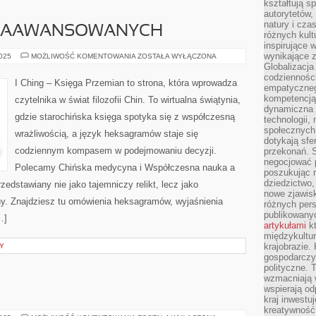
kształtują s
autorytetów,
natury i cza
 ZAAWANSOWANYCH
różnych kul
inspirujące 
wynikające 
PORADNIK
2025
MOŻLIWOŚĆ KOMENTOWANIA
ZOSTAŁA WYŁĄCZONA
DLA
Globalizacja 
ZAAWANSOWANYCH
codzienności
I Ching – Księga Przemian to strona, która wprowadza
empatyczneg
kompetencją 
czytelnika w świat filozofii Chin. To wirtualna świątynia,
dynamiczna 
gdzie starochińska księga spotyka się z współczesną
technologii,
społecznych.
wrażliwością, a język heksagramów staje się
dotykają sfe
codziennym kompasem w podejmowaniu decyzji.
przekonań. 
negocjować 
Polecamy Chińska medycyna i Współczesna nauka a
poszukując 
dziedzictwo,
przedstawiany nie jako tajemniczy relikt, lecz jako
nowe zjawisk
ny. Znajdziesz tu omówienia heksagramów, wyjaśnienia
różnych pers
publikowany
…]
artykułami
kt
międzykultu
krajobrazie.
Y
gospodarczy,
polityczne. 
wzmacniają w
wspierają o
kraj inwestuj
kreatywność,