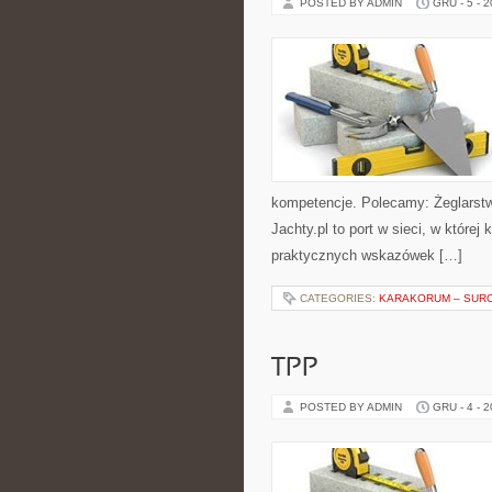
POSTED BY ADMIN
GRU - 5 - 
kompetencje. Polecamy: Żeglarstwo
Jachty.pl to port w sieci, w które
praktycznych wskazówek […]
CATEGORIES:
KARAKORUM – SUR
TPP
POSTED BY ADMIN
GRU - 4 - 