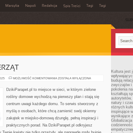
Marsylia
Napoli
Redakcja
Tagi
Tagi
Spis Treści
SUB
ERZĄT
Kultura jest
wpływających
OGRÓD
2025
MOŻLIWOŚĆ KOMENTOWANIA
ZOSTAŁA WYŁĄCZONA
budują relacj
DLA
zwyczajów i
ZWIERZĄT
pokolenia na
DzikiParapet.pl to miejsce w sieci, w którym zielone
kształtują s
rośliny domowe wychodzą na pierwszy plan i stają się
autorytetów,
natury i cza
centrum uwagi każdego domu. To serwis stworzony z
różnych kul
myślą o osobach, które chcą zamienić swój okienny
inspirujące 
wynikające 
zakątek w miejsko-domową dżunglę, pełną inspiracji i
Globalizacja 
codzienności
praktycznych porad. Na DzikiParapet.pl odkryjesz
empatyczneg
Twoje kwiaty nie tylko przeżyły, ale naprawdę rosły bujnie