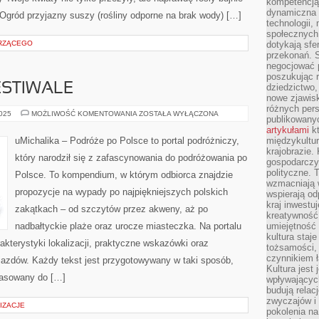
kompetencją 
dynamiczna 
ród przyjazny suszy (rośliny odporne na brak wody) […]
technologii,
społecznych.
ERZĄCEGO
dotykają sfe
przekonań. 
negocjować 
poszukując 
ESTIWALE
dziedzictwo,
nowe zjawisk
różnych pers
WYDARZENIA
2025
MOŻLIWOŚĆ KOMENTOWANIA
ZOSTAŁA WYŁĄCZONA
publikowany
I
FESTIWALE
artykułami
kt
uMichalika – Podróże po Polsce to portal podróżniczy,
międzykultu
krajobrazie.
który narodził się z zafascynowania do podróżowania po
gospodarczy,
polityczne. 
Polsce. To kompendium, w którym odbiorca znajdzie
wzmacniają w
propozycje na wypady po najpiękniejszych polskich
wspierają o
kraj inwestuj
zakątkach – od szczytów przez akweny, aż po
kreatywność,
nadbałtyckie plaże oraz urocze miasteczka. Na portalu
umiejętność
kultura staj
kterystyki lokalizacji, praktyczne wskazówki oraz
tożsamości, 
czynnikiem 
yjazdów. Każdy tekst jest przygotowywany w taki sposób,
Kultura jest
pasowany do […]
wpływających
budują relacj
zwyczajów i
IZACJE
pokolenia na