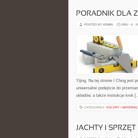
PORADNIK DLA
POSTED BY ADMIN
GRU - 6 - 
Yijing. Na tej stronie I Ching jest 
uniwersalne podejście do przemia
układów, a także instrukcje krok [
CATEGORIES:
KOLORY I MATERIAŁ
JACHTY I SPRZĘT