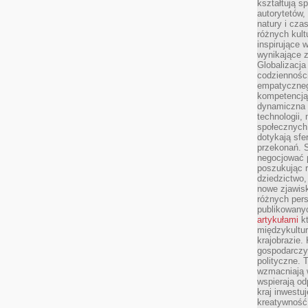
kształtują s
autorytetów,
natury i cza
różnych kul
inspirujące 
wynikające 
Globalizacja 
codzienności
empatyczneg
kompetencją 
dynamiczna 
technologii,
społecznych.
dotykają sfe
przekonań. 
negocjować 
poszukując 
dziedzictwo,
nowe zjawisk
różnych pers
publikowany
artykułami
kt
międzykultu
krajobrazie.
gospodarczy,
polityczne. 
wzmacniają w
wspierają o
kraj inwestuj
kreatywność,