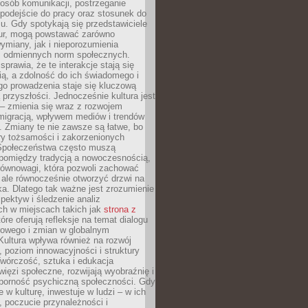
posób komunikacji, postrzeganie
 podejście do pracy oraz stosunek do
su. Gdy spotykają się przedstawiciele
tur, mogą powstawać zarówno
wymiany, jak i nieporozumienia
z odmiennych norm społecznych.
sprawia, że te interakcje stają się
ą, a zdolność do ich świadomego i
o prowadzenia staje się kluczową
przyszłości. Jednocześnie kultura jest
– zmienia się wraz z rozwojem
 migracją, wpływem mediów i trendów
 Zmiany te nie zawsze są łatwe, bo
ry tożsamości i zakorzenionych
Społeczeństwa często muszą
pomiędzy tradycją a nowoczesnością,
równowagi, która pozwoli zachować
 ale równocześnie otworzyć drzwi na
a. Dlatego tak ważne jest zrozumienie
pektyw i śledzenie analiz
ch w miejscach takich jak
strona z
óre oferują refleksje na temat dialogu
rowego i zmian w globalnym
 Kultura wpływa również na rozwój
 poziom innowacyjności i struktury
Twórczość, sztuka i edukacja
ięzi społeczne, rozwijają wyobraźnię i
dporność psychiczną społeczności. Gdy
e w kulturę, inwestuje w ludzi – w ich
 poczucie przynależności i