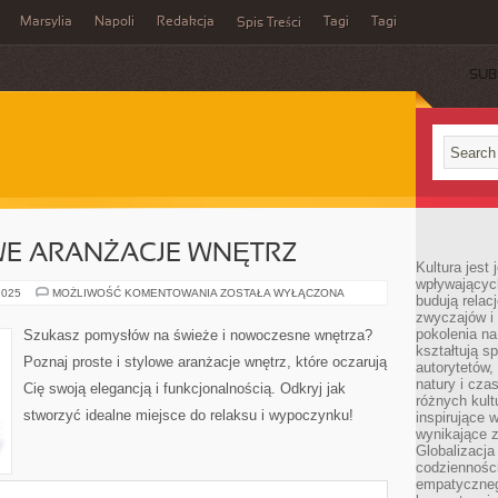
Marsylia
Napoli
Redakcja
Tagi
Tagi
Spis Treści
SUB
WE ARANŻACJE WNĘTRZ
Kultura jest
wpływających
PROSTE
2025
MOŻLIWOŚĆ KOMENTOWANIA
ZOSTAŁA WYŁĄCZONA
budują relacj
I
zwyczajów i
STYLOWE
ARANŻACJE
pokolenia na
Szukasz pomysłów na świeże i nowoczesne wnętrza?
WNĘTRZ
kształtują s
Poznaj proste i stylowe aranżacje wnętrz, które oczarują
autorytetów,
natury i cza
Cię swoją elegancją i funkcjonalnością. Odkryj jak
różnych kul
stworzyć idealne miejsce do relaksu i wypoczynku!
inspirujące 
wynikające 
Globalizacja 
codzienności
empatyczneg