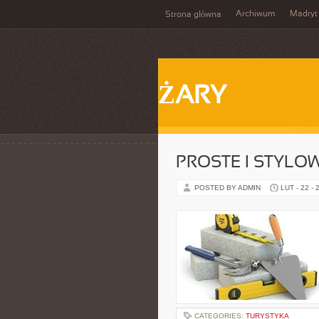
Archiwum
Madryt
Strona główna
ŻARY
PROSTE I STYLO
POSTED BY ADMIN
LUT - 22 - 
CATEGORIES:
TURYSTYKA