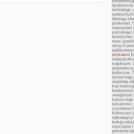
kompetencją 
dynamiczna 
technologii,
społecznych.
dotykają sfe
przekonań. 
negocjować 
poszukując 
dziedzictwo,
nowe zjawisk
różnych pers
publikowany
artykułami
kt
międzykultu
krajobrazie.
gospodarczy,
polityczne. 
wzmacniają w
wspierają o
kraj inwestuj
kreatywność,
umiejętność
kultura staj
tożsamości, 
czynnikiem 
Kultura jest
wpływających
budują relacj
zwyczajów i
pokolenia na