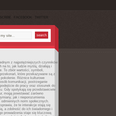
SCRIBE
FACEBOOK
TWITTER
 jednym z najpotężniejszych czynników
 na to, jak ludzie myślą, działają i
e. To zbiór wartości, symboli,
 przekonań, które przekazywane są z
 pokolenie. Różnice kulturowe
posób komunikacji, postrzeganie
 podejście do pracy oraz stosunek do
su. Gdy spotykają się przedstawiciele
tur, mogą powstawać zarówno
wymiany, jak i nieporozumienia
z odmiennych norm społecznych.
sprawia, że te interakcje stają się
ą, a zdolność do ich świadomego i
o prowadzenia staje się kluczową