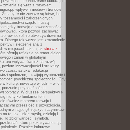
przyszłości. Jednocześnie kultura jest
– zmienia się wraz z rozwojem
 migracją, wpływem mediów i trendów
 Zmiany te nie zawsze są łatwe, bo
ry tożsamości i zakorzenionych
Społeczeństwa często muszą
pomiędzy tradycją a nowoczesnością,
równowagi, która pozwoli zachować
 ale równocześnie otworzyć drzwi na
a. Dlatego tak ważne jest zrozumienie
pektyw i śledzenie analiz
ch w miejscach takich jak
strona z
óre oferują refleksje na temat dialogu
rowego i zmian w globalnym
 Kultura wpływa również na rozwój
 poziom innowacyjności i struktury
Twórczość, sztuka i edukacja
ięzi społeczne, rozwijają wyobraźnię i
dporność psychiczną społeczności. Gdy
e w kulturę, inwestuje w ludzi – w ich
 poczucie przynależności i
 współpracy. W dłuższej perspektywie
e się nie tylko fundamentem
ale również motorem rozwoju i
łączącym przeszłość z przyszłością.
 jednym z najpotężniejszych czynników
 na to, jak ludzie myślą, działają i
e. To zbiór wartości, symboli,
 przekonań, które przekazywane są z
 pokolenie. Różnice kulturowe