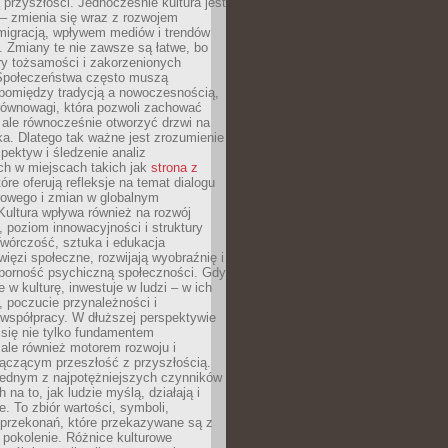
przyszłości. Jednocześnie kultura jest
– zmienia się wraz z rozwojem
 migracją, wpływem mediów i trendów
 Zmiany te nie zawsze są łatwe, bo
ry tożsamości i zakorzenionych
Społeczeństwa często muszą
pomiędzy tradycją a nowoczesnością,
równowagi, która pozwoli zachować
 ale równocześnie otworzyć drzwi na
a. Dlatego tak ważne jest zrozumienie
pektyw i śledzenie analiz
ch w miejscach takich jak
strona z
óre oferują refleksje na temat dialogu
rowego i zmian w globalnym
 Kultura wpływa również na rozwój
 poziom innowacyjności i struktury
Twórczość, sztuka i edukacja
ięzi społeczne, rozwijają wyobraźnię i
dporność psychiczną społeczności. Gdy
e w kulturę, inwestuje w ludzi – w ich
 poczucie przynależności i
 współpracy. W dłuższej perspektywie
e się nie tylko fundamentem
ale również motorem rozwoju i
łączącym przeszłość z przyszłością.
 jednym z najpotężniejszych czynników
 na to, jak ludzie myślą, działają i
e. To zbiór wartości, symboli,
 przekonań, które przekazywane są z
 pokolenie. Różnice kulturowe