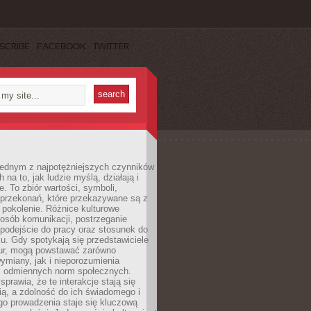
SCRIBE
FACEBOOK
TWITTER
 jednym z najpotężniejszych czynników
 na to, jak ludzie myślą, działają i
e. To zbiór wartości, symboli,
 przekonań, które przekazywane są z
 pokolenie. Różnice kulturowe
posób komunikacji, postrzeganie
 podejście do pracy oraz stosunek do
su. Gdy spotykają się przedstawiciele
tur, mogą powstawać zarówno
wymiany, jak i nieporozumienia
z odmiennych norm społecznych.
sprawia, że te interakcje stają się
ą, a zdolność do ich świadomego i
o prowadzenia staje się kluczową