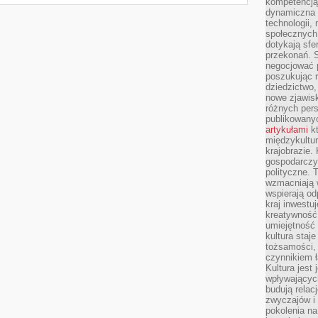
kompetencją 
dynamiczna 
technologii,
społecznych.
dotykają sfe
przekonań. 
negocjować 
poszukując 
dziedzictwo,
nowe zjawisk
różnych pers
publikowany
artykułami
kt
międzykultu
krajobrazie.
gospodarczy,
polityczne. 
wzmacniają w
wspierają o
kraj inwestuj
kreatywność,
umiejętność
kultura staj
tożsamości, 
czynnikiem 
Kultura jest
wpływających
budują relacj
zwyczajów i
pokolenia na