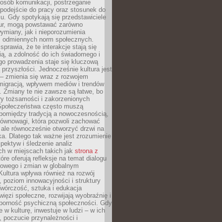
posób komunikacji, postrzeganie
 podejście do pracy oraz stosunek do
su. Gdy spotykają się przedstawiciele
tur, mogą powstawać zarówno
wymiany, jak i nieporozumienia
z odmiennych norm społecznych.
sprawia, że te interakcje stają się
ą, a zdolność do ich świadomego i
o prowadzenia staje się kluczową
przyszłości. Jednocześnie kultura jest
– zmienia się wraz z rozwojem
 migracją, wpływem mediów i trendów
 Zmiany te nie zawsze są łatwe, bo
ry tożsamości i zakorzenionych
Społeczeństwa często muszą
pomiędzy tradycją a nowoczesnością,
równowagi, która pozwoli zachować
 ale równocześnie otworzyć drzwi na
a. Dlatego tak ważne jest zrozumienie
pektyw i śledzenie analiz
ch w miejscach takich jak
strona z
óre oferują refleksje na temat dialogu
rowego i zmian w globalnym
 Kultura wpływa również na rozwój
 poziom innowacyjności i struktury
Twórczość, sztuka i edukacja
ięzi społeczne, rozwijają wyobraźnię i
dporność psychiczną społeczności. Gdy
e w kulturę, inwestuje w ludzi – w ich
 poczucie przynależności i