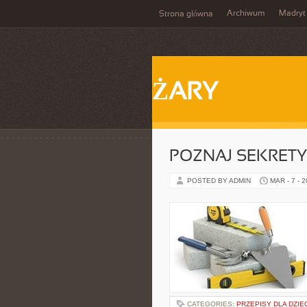
Archiwum
Madryt
Strona główna
ŻARY
POZNAJ SEKRET
POSTED BY ADMIN
MAR - 7 - 
CATEGORIES:
PRZEPISY DLA DZIE