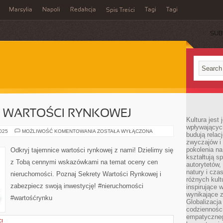
Marsylia
Napoli
Redakcja
Tagi
Tagi
Spis Treści
SUB
Y WARTOŚCI RYNKOWEJ
Kultura jest
wpływających
POZNAJ
2025
MOŻLIWOŚĆ KOMENTOWANIA
ZOSTAŁA WYŁĄCZONA
budują relacj
SEKRETY
zwyczajów i
WARTOŚCI
RYNKOWEJ
pokolenia na
Odkryj tajemnice wartości rynkowej z nami! Dzielimy się
kształtują s
z Tobą cennymi wskazówkami na temat oceny cen
autorytetów,
natury i cza
nieruchomości. Poznaj Sekrety Wartości Rynkowej i
różnych kul
zabezpiecz swoją inwestycję! #nieruchomości
inspirujące 
wynikające 
#wartośćrynku
Globalizacja 
codzienności
empatyczneg
CI