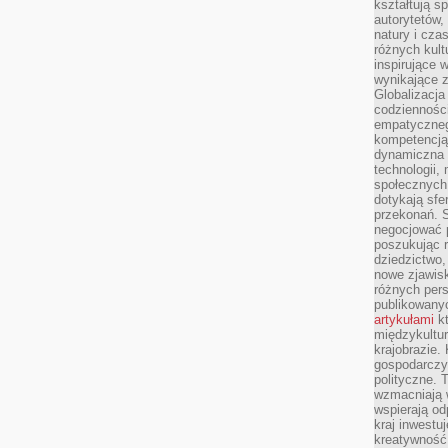
kształtują s
autorytetów,
natury i cza
różnych kul
inspirujące 
wynikające 
Globalizacja 
codzienności
empatyczneg
kompetencją 
dynamiczna 
technologii,
społecznych.
dotykają sfe
przekonań. 
negocjować 
poszukując 
dziedzictwo,
nowe zjawisk
różnych pers
publikowany
artykułami
kt
międzykultu
krajobrazie.
gospodarczy,
polityczne. 
wzmacniają w
wspierają o
kraj inwestuj
kreatywność,