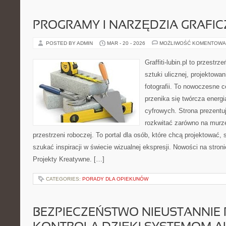
PROGRAMY I NARZĘDZIA GRAFIC
POSTED BY ADMIN
MAR - 20 - 2026
MOŻLIWOŚĆ KOMENTOWA
Graffiti-lubin.pl to przestr
sztuki ulicznej, projektowa
fotografii. To nowoczesne c
przenika się twórcza energi
cyfrowych. Strona prezent
rozkwitać zarówno na murze,
przestrzeni roboczej. To portal dla osób, które chcą projektować, s
szukać inspiracji w świecie wizualnej ekspresji. Nowości na stronie
Projekty Kreatywne. […]
CATEGORIES:
PORADY DLA OPIEKUNÓW
BEZPIECZEŃSTWO NIEUSTANNIE