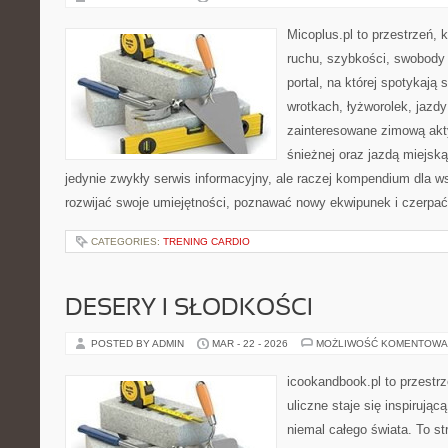
Micoplus.pl to przestrzeń, 
ruchu, szybkości, swobody 
portal, na której spotykają 
wrotkach, łyżworolek, jazdy
zainteresowane zimową akt
śnieżnej oraz jazdą miejską
jedynie zwykły serwis informacyjny, ale raczej kompendium dla w
rozwijać swoje umiejętności, poznawać nowy ekwipunek i czerpać
CATEGORIES:
TRENING CARDIO
DESERY I SŁODKOŚCI
POSTED BY ADMIN
MAR - 22 - 2026
MOŻLIWOŚĆ KOMENTOWA
icookandbook.pl to przestr
uliczne staje się inspirują
niemal całego świata. To st