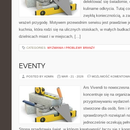
delektować się świadomie, c
kulinarne odkrycia. Tutaj c
zwykłą koniecznością, a z
wrażeń przygodę. Motywem przewodnim serwisu jest prawdziwe jed
kuchnia, która rodzi się na ulicznych stoiskach, w małych budka
dzielnicach miast i w miejscach, […]
CATEGORIES:
WYZWANIA I PROBLEMY BRANŻY
EVENTY
POSTED BY ADMIN
MAR - 21 - 2026
MOŻLIWOŚĆ KOMENTOWA
Ars Vivendi to nowoczesna 
koncentruje się na organiza
przygotowywaniu wydarzeń 
stworzone dla osób, firm i i
sprawdzonych rozwiązań na
jednocześnie oczekują pełn
Strona przedstawia świat, w którym kreatywność łączy się z koo