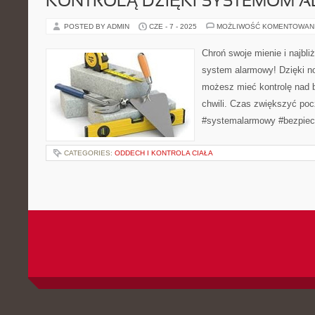
KONTROLĄ DZIĘKI SYSTEMOM
POSTED BY ADMIN
CZE - 7 - 2025
MOŻLIWOŚĆ KOMENTOWAN
Chroń swoje mienie i najbli
system alarmowy! Dzięki 
możesz mieć kontrolę nad
chwili. Czas zwiększyć poc
#systemalarmowy #bezpie
CATEGORIES:
ODDECH I KONTROLA CIAŁA