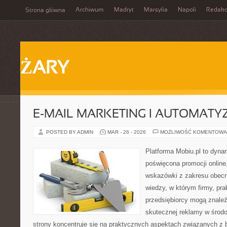
Archiwum
Madryt
Marsylia
Napoli
Redakc
Strona główna
ŻARY
E-MAIL MARKETING I AUTOMATY
POSTED BY ADMIN
MAR - 26 - 2026
MOŻLIWOŚĆ KOMENTOWA
Platforma Mobiu.pl to dyna
poświęcona promocji online,
wskazówki z zakresu obecn
wiedzy, w którym firmy, pra
przedsiębiorcy mogą znale
skutecznej reklamy w środ
strony koncentruje się na praktycznych aspektach związanych z