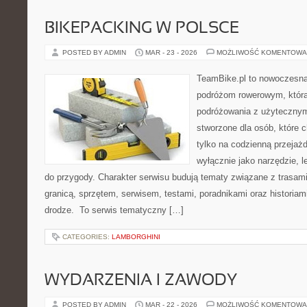
BIKEPACKING W POLSCE
POSTED BY ADMIN
MAR - 23 - 2026
MOŻLIWOŚĆ KOMENTOWA
TeamBike.pl to nowoczesna
podróżom rowerowym, która
podróżowania z użyteczny
stworzone dla osób, które 
tylko na codzienną przejażd
wyłącznie jako narzędzie, l
do przygody. Charakter serwisu budują tematy związane z trasam
granicą, sprzętem, serwisem, testami, poradnikami oraz historiam
drodze. To serwis tematyczny […]
CATEGORIES:
LAMBORGHINI
WYDARZENIA I ZAWODY
POSTED BY ADMIN
MAR - 22 - 2026
MOŻLIWOŚĆ KOMENTOWA