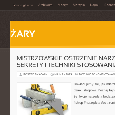
Archiwum
Madryt
Marsylia
Napoli
Redakc
Strona główna
ŻARY
MISTRZOWSKIE OSTRZENIE NARZ
SEKRETY I TECHNIKI STOSOWAN
POSTED BY ADMIN
MAJ - 9 - 2025
MOŻLIWOŚĆ KOMENTOWAN
Dowiadujemy się, jak mistr
dzięki stropowi. Poznaj tajni
że Twoje narzędzia będą z
#strop #narzędzia #ostrzen