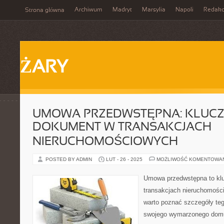
Archiwum
Madryt
Marsylia
Napoli
Redakc
Strona główna
ŻARY
UMOWA PRZEDWSTĘPNA: KLUC
DOKUMENT W TRANSAKCJACH
NIERUCHOMOŚCIOWYCH
POSTED BY ADMIN
LUT - 26 - 2025
MOŻLIWOŚĆ KOMENTOWA
Umowa przedwstępna to kl
transakcjach nieruchomośc
warto poznać szczegóły t
swojego wymarzonego dom