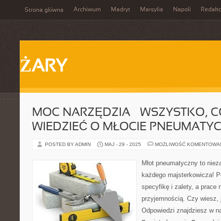
Archiwum
Madryt
Marsylia
Napoli
Redakc
Strona główna
ŻARY
MOC NARZĘDZIA – WSZYSTKO, C
WIEDZIEĆ O MŁOCIE PNEUMATY
POSTED BY ADMIN
MAJ - 29 - 2025
MOŻLIWOŚĆ KOMENTOWA
Młot pneumatyczny to nieza
każdego majsterkowicza! P
specyfikę i zalety, a prace
przyjemnością. Czy wiesz, 
Odpowiedzi znajdziesz w n