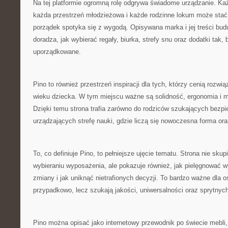
Na tej platformie ogromną rolę odgrywa świadome urządzanie. Ka
każda przestrzeń młodzieżowa i każde rodzinne lokum może stać
porządek spotyka się z wygodą. Opisywana marka i jej treści budu
doradza, jak wybierać regały, biurka, strefy snu oraz dodatki tak, 
uporządkowane.
Pino to również przestrzeń inspiracji dla tych, którzy cenią rozw
wieku dziecka. W tym miejscu ważne są solidność, ergonomia i 
Dzięki temu strona trafia zarówno do rodziców szukających bezpi
urządzających strefę nauki, gdzie liczą się nowoczesna forma or
To, co definiuje Pino, to pełniejsze ujęcie tematu. Strona nie skup
wybieraniu wyposażenia, ale pokazuje również, jak pielęgnować 
zmiany i jak uniknąć nietrafionych decyzji. To bardzo ważne dla 
przypadkowo, lecz szukają jakości, uniwersalności oraz sprytny
Pino można opisać jako internetowy przewodnik po świecie mebli, a