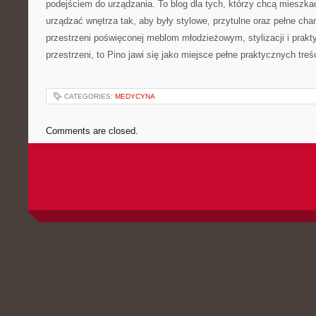
podejściem do urządzania. To blog dla tych, którzy chcą mieszkać ł
urządzać wnętrza tak, aby były stylowe, przytulne oraz pełne char
przestrzeni poświęconej meblom młodzieżowym, stylizacji i prak
przestrzeni, to Pino jawi się jako miejsce pełne praktycznych treśc
CATEGORIES:
MEDYCYNA
Comments are closed.