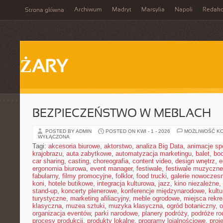
Archiwum
Madryt
Marsylia
Napoli
Redakc
Strona główna
ŻARY
BEZPIECZEŃSTWO W MEBLACH
POSTED BY ADMIN
POSTED ON KWI - 1 - 2026
MOŻLIWOŚĆ K
WYŁĄCZONA
Tagi:
akcesoria biurowe
,
aktorstwo
,
analiza Big Data
,
animacje sp
krajobrazu
,
auta zabytkowe
,
automatyzacja marketingu
,
balet
,
boo
car sharing
,
casting
,
choreografia
,
content video
,
design wnętrz
,
e
ergonomia biurowa
,
event manager
,
festiwale
,
festiwale muzyczne
fabularny
,
filmy promocyjne
,
folklor
,
food trucki
,
galerie nowoczes
koni
,
hotele butikowe
,
integracja kulturowa
,
jazz
,
kino niezależne
,
stand-up
,
koncerty plenerowe
,
konferencje międzynarodowe
,
kult
turystyczne
,
marketing afiliacyjny
,
meble ogrodowe
,
miejsca rekr
klasyczna
,
muzea sztuki
,
muzyka klasyczna
,
ogród botaniczny
,
o
organizacja eventów
,
parki narodowe
,
planery podróży
,
podróże ro
procesy produkcji
,
produkty lokalne
,
programy lojalnościowe
,
proj