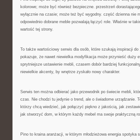
kolorowe; może być również bezpieczne. przestrzeń dorastająceg
wyłącznie na czasie; może też być wygodny. część dzienna nie mus
odpowiednio dobrane meble pozwalają łączyć role. Właśnie w tak
wartość tej strony.
To także wartościowy serwis dla osób, które szukają inspiracji d
pokazuje, że nawet niewielka modyfikacja może przynieść duży 
sprytniejsze ustawienie mebli, czasem dobór bardziej funkcjona
niewielkie akcenty, by wnętrze zyskało nowy charakter.
Serwis ten można odbierać jako przewodnik po świecie mebli, któr
czas. Nie chodzi tu jedynie o trend, ale o świadome urządzanie. T
którzy chcą wiedzieć, jak połączyć piękno z jakością, jak zestaw
jak stworzyć dom, w którym każdy mebel ma swoje praktyczną ro
Pino to kraina aranżacji, w którym młodzieżowa energia spotyka 