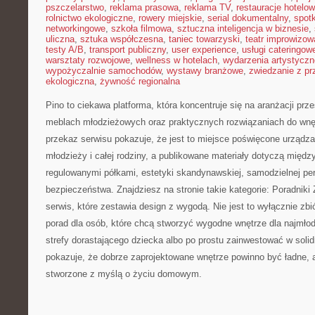
pszczelarstwo
,
reklama prasowa
,
reklama TV
,
restauracje hotelo
rolnictwo ekologiczne
,
rowery miejskie
,
serial dokumentalny
,
spotk
networkingowe
,
szkoła filmowa
,
sztuczna inteligencja w biznesie
,
uliczna
,
sztuka współczesna
,
taniec towarzyski
,
teatr improwizow
testy A/B
,
transport publiczny
,
user experience
,
usługi cateringow
warsztaty rozwojowe
,
wellness w hotelach
,
wydarzenia artystyczn
wypożyczalnie samochodów
,
wystawy branżowe
,
zwiedzanie z p
ekologiczna
,
żywność regionalna
Pino to ciekawa platforma, która koncentruje się na aranżacji prz
meblach młodzieżowych oraz praktycznych rozwiązaniach do wnę
przekaz serwisu pokazuje, że jest to miejsce poświęcone urządzan
młodzieży i całej rodziny, a publikowane materiały dotyczą międz
regulowanymi półkami, estetyki skandynawskiej, samodzielnej per
bezpieczeństwa. Znajdziesz na stronie takie kategorie: Poradnik
serwis, które zestawia design z wygodą. Nie jest to wyłącznie zbió
porad dla osób, które chcą stworzyć wygodne wnętrze dla najmło
strefy dorastającego dziecka albo po prostu zainwestować w soli
pokazuje, że dobrze zaprojektowane wnętrze powinno być ładne, a
stworzone z myślą o życiu domowym.