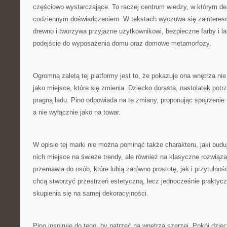
częściowo wystarczające. To raczej centrum wiedzy, w którym de
codziennym doświadczeniem. W tekstach wyczuwa się zaintereso
drewno i tworzywa przyjazne użytkownikowi, bezpieczne farby i l
podejście do wyposażenia domu oraz domowe metamorfozy.
Ogromną zaletą tej platformy jest to, że pokazuje ona wnętrza nie
jako miejsce, które się zmienia. Dziecko dorasta, nastolatek potrz
pragną ładu. Pino odpowiada na te zmiany, proponując spojrzenie 
a nie wyłącznie jako na towar.
W opisie tej marki nie można pominąć także charakteru, jaki budu
nich miejsce na świeże trendy, ale również na klasyczne rozwiąza
przemawia do osób, które lubią zarówno prostotę, jak i przytulność
chcą stworzyć przestrzeń estetyczną, lecz jednocześnie praktyc
skupienia się na samej dekoracyjności.
Pino inspiruje do tego, by patrzeć na wnętrza szerzej. Pokój dzie