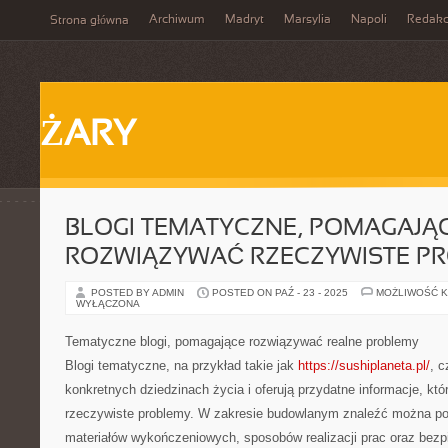
Archiwum
Madryt
Marsylia
Napoli
Redakc
Strona główna
ŻARY
BLOGI TEMATYCZNE, POMAGAJĄ
ROZWIĄZYWAĆ RZECZYWISTE P
POSTED BY ADMIN
POSTED ON PAŹ - 23 - 2025
MOŻLIWOŚĆ 
WYŁĄCZONA
Tematyczne blogi, pomagające rozwiązywać realne problemy
Blogi tematyczne, na przykład takie jak
https://sushiplaneta.pl/
, c
konkretnych dziedzinach życia i oferują przydatne informacje, k
rzeczywiste problemy. W zakresie budowlanym znaleźć można po
materiałów wykończeniowych, sposobów realizacji prac oraz bezp