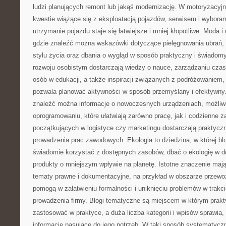
ludzi planujących remont lub jakąś modernizację. W motoryzacy
kwestie wiążące się z eksploatacją pojazdów, serwisem i wyboram
utrzymanie pojazdu staje się łatwiejsze i mniej kłopotliwe. Moda i 
gdzie znaleźć można wskazówki dotyczące pielęgnowania ubrań, 
stylu życia oraz dbania o wygląd w sposób praktyczny i świadomy. 
rozwoju osobistym dostarczają wiedzy o nauce, zarządzaniu cza
osób w edukacji, a także inspiracji związanych z podróżowaniem, 
pozwala planować aktywności w sposób przemyślany i efektywny. 
znaleźć można informacje o nowoczesnych urządzeniach, możliw
oprogramowaniu, które ułatwiają zarówno pracę, jak i codzienne za
początkujących w logistyce czy marketingu dostarczają prakty
prowadzenia prac zawodowych. Ekologia to dziedzina, w której bl
świadomie korzystać z dostępnych zasobów, dbać o ekologię w do
produkty o mniejszym wpływie na planetę. Istotne znaczenie mają
tematy prawne i dokumentacyjne, na przykład w obszarze przewo
pomogą w załatwieniu formalności i uniknięciu problemów w trakc
prowadzenia firmy. Blogi tematyczne są miejscem w którym prak
zastosować w praktyce, a duża liczba kategorii i wpisów sprawia
informacje pasujące do jego potrzeb. W taki sposób systematycz