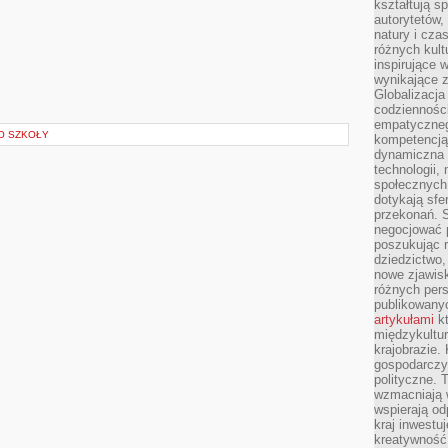
kształtują s
autorytetów,
natury i cza
różnych kul
inspirujące 
wynikające 
Globalizacja 
codzienności
empatyczneg
O SZKOŁY
kompetencją 
dynamiczna 
technologii,
społecznych.
dotykają sfe
przekonań. 
negocjować 
poszukując 
dziedzictwo,
nowe zjawisk
różnych pers
publikowany
artykułami
kt
międzykultu
krajobrazie.
gospodarczy,
polityczne. 
wzmacniają w
wspierają o
kraj inwestuj
kreatywność,