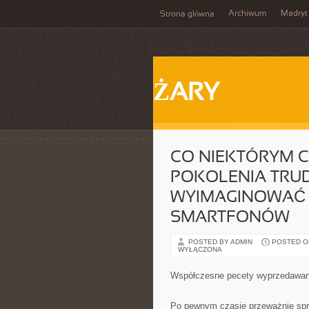
Archiwum
Madryt
Strona główna
ŻARY
CO NIEKTÓRYM 
POKOLENIA TRU
WYIMAGINOWAĆ S
SMARTFONÓW
POSTED BY ADMIN
POSTED ON 
WYŁĄCZONA
Współczesne pecety wyprzedawan
Po pewnym czasie przeważnie spra