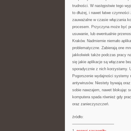
trudności. W następstwie tego wyp
to dłużej, i nawet łatwe czynności
zauważalne w czasie włączania ko
procesem. Przyczyna może być pr
usuwanie, lub ewentualnie przeno
Kraków. Nadmiernie niemało aplikac
problematyczne. Zabierają one mnó
jakkolwiek także podczas pracy n
się jakie aplikacje są włączane b
sporadycznie z nich korzystamy. 
Pogorszenie wydajności systemy n
antywirusów. Niestety bywają ora
sobie nawzajem, nawet blokując 
komputera spada również gdy prac
oraz zanieczyszczeń.
źródło:
———————————
1.
poznaj szczegóły