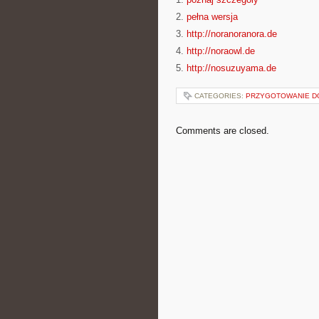
2.
pełna wersja
3.
http://noranoranora.de
4.
http://noraowl.de
5.
http://nosuzuyama.de
CATEGORIES:
PRZYGOTOWANIE D
Comments are closed.