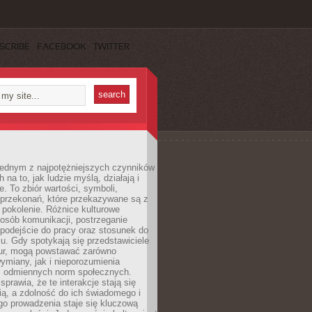
SCRIBE
FACEBOOK
TWITTER
 jednym z najpotężniejszych czynników
 na to, jak ludzie myślą, działają i
e. To zbiór wartości, symboli,
 przekonań, które przekazywane są z
 pokolenie. Różnice kulturowe
posób komunikacji, postrzeganie
 podejście do pracy oraz stosunek do
su. Gdy spotykają się przedstawiciele
tur, mogą powstawać zarówno
wymiany, jak i nieporozumienia
z odmiennych norm społecznych.
sprawia, że te interakcje stają się
ą, a zdolność do ich świadomego i
o prowadzenia staje się kluczową