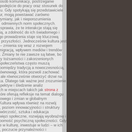
posób komunikacji, postrzeganie
 podejście do pracy oraz stosunek do
su. Gdy spotykają się przedstawiciele
tur, mogą powstawać zarówno
wymiany, jak i nieporozumienia
z odmiennych norm społecznych.
sprawia, że te interakcje stają się
ą, a zdolność do ich świadomego i
o prowadzenia staje się kluczową
przyszłości. Jednocześnie kultura jest
– zmienia się wraz z rozwojem
 migracją, wpływem mediów i trendów
 Zmiany te nie zawsze są łatwe, bo
ry tożsamości i zakorzenionych
Społeczeństwa często muszą
pomiędzy tradycją a nowoczesnością,
równowagi, która pozwoli zachować
 ale równocześnie otworzyć drzwi na
a. Dlatego tak ważne jest zrozumienie
pektyw i śledzenie analiz
ch w miejscach takich jak
strona z
óre oferują refleksje na temat dialogu
rowego i zmian w globalnym
 Kultura wpływa również na rozwój
 poziom innowacyjności i struktury
Twórczość, sztuka i edukacja
ięzi społeczne, rozwijają wyobraźnię i
dporność psychiczną społeczności. Gdy
e w kulturę, inwestuje w ludzi – w ich
 poczucie przynależności i