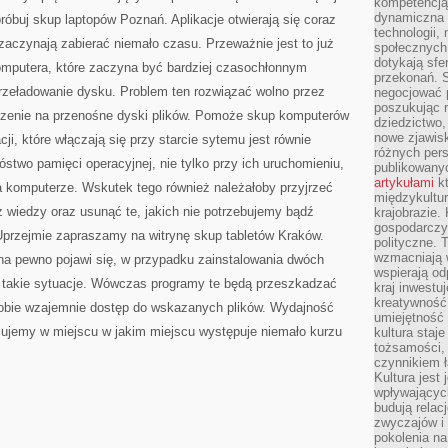
WYIMAGINOWAĆ
kompetencją 
SOBIE
dynamiczna 
róbuj skup laptopów Poznań. Aplikacje otwierają się coraz
ŻYCIE
technologii,
BEZ
 zaczynają zabierać niemało czasu. Przeważnie jest to już
SMARTFONÓW
społecznych.
dotykają sfe
mputera, które zaczyna być bardziej czasochłonnym
przekonań. 
zeładowanie dysku. Problem ten rozwiązać wolno przez
negocjować 
poszukując 
szenie na przenośne dyski plików. Pomoże skup komputerów
dziedzictwo,
nowe zjawisk
ji, które włączają się przy starcie sytemu jest równie
różnych pers
stwo pamięci operacyjnej, nie tylko przy ich uruchomieniu,
publikowany
artykułami
kt
a komputerze. Wskutek tego również należałoby przyjrzeć
międzykultu
ez wiedzy oraz usunąć te, jakich nie potrzebujemy bądź
krajobrazie.
gospodarczy,
Uprzejmie zapraszamy na witrynę skup tabletów Kraków.
polityczne. 
wzmacniają w
a pewno pojawi się, w przypadku zainstalowania dwóch
wspierają o
z takie sytuacje. Wówczas programy te będą przeszkadzać
kraj inwestuj
kreatywność,
sobie wzajemnie dostęp do wskazanych plików. Wydajność
umiejętność
ujemy w miejscu w jakim miejscu występuje niemało kurzu
kultura staj
tożsamości, 
czynnikiem 
Kultura jest
wpływających
budują relacj
zwyczajów i
pokolenia na