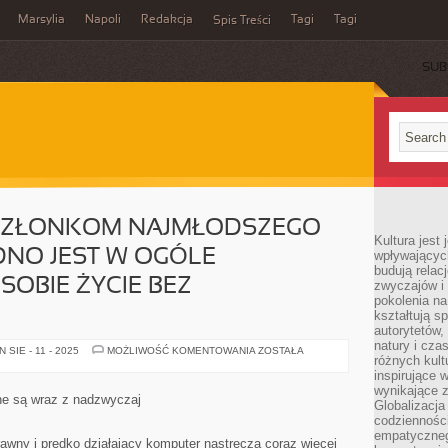
Marsylia
Napoli
Redakcja
Tagi
Tagi
Spis Treści
SUB
CZŁONKOM NAJMŁODSZEGO
Kultura jest
DNO JEST W OGÓLE
wpływających
budują relacj
OBIE ŻYCIE BEZ
zwyczajów i
pokolenia na
kształtują s
autorytetów,
natury i cza
CO
SIE - 11 - 2025
MOŻLIWOŚĆ KOMENTOWANIA
ZOSTAŁA
różnych kul
NIEKTÓRYM
CZŁONKOM
inspirujące 
NAJMŁODSZEGO
wynikające 
POKOLENIA
e są wraz z nadzwyczaj
Globalizacja 
TRUDNO
JEST
codzienności
W
empatyczneg
OGÓLE
wny i prędko działający komputer nastręcza coraz więcej