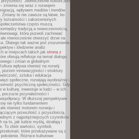
przyszłości. Jednocześnie kultura jest
– zmienia się wraz z rozwojem
 migracją, wpływem mediów i trendów
 Zmiany te nie zawsze są łatwe, bo
ry tożsamości i zakorzenionych
Społeczeństwa często muszą
pomiędzy tradycją a nowoczesnością,
równowagi, która pozwoli zachować
 ale równocześnie otworzyć drzwi na
a. Dlatego tak ważne jest zrozumienie
pektyw i śledzenie analiz
ch w miejscach takich jak
strona z
óre oferują refleksje na temat dialogu
rowego i zmian w globalnym
 Kultura wpływa również na rozwój
 poziom innowacyjności i struktury
Twórczość, sztuka i edukacja
ięzi społeczne, rozwijają wyobraźnię i
dporność psychiczną społeczności. Gdy
e w kulturę, inwestuje w ludzi – w ich
 poczucie przynależności i
 współpracy. W dłuższej perspektywie
e się nie tylko fundamentem
ale również motorem rozwoju i
łączącym przeszłość z przyszłością.
 jednym z najpotężniejszych czynników
 na to, jak ludzie myślą, działają i
e. To zbiór wartości, symboli,
 przekonań, które przekazywane są z
 pokolenie. Różnice kulturowe