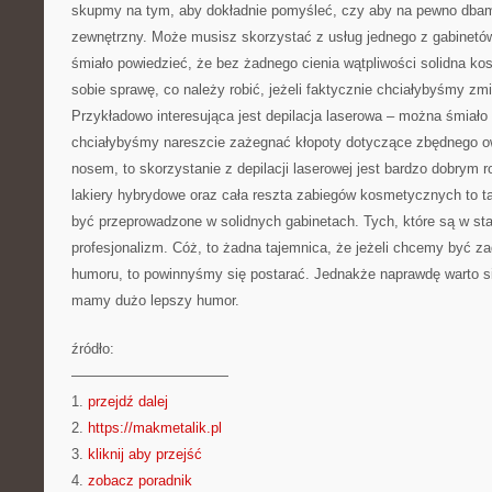
skupmy na tym, aby dokładnie pomyśleć, czy aby na pewno dba
zewnętrzny. Może musisz skorzystać z usług jednego z gabine
śmiało powiedzieć, że bez żadnego cienia wątpliwości solidna ko
sobie sprawę, co należy robić, jeżeli faktycznie chciałybyśmy zm
Przykładowo interesująca jest depilacja laserowa – można śmiało 
chciałybyśmy nareszcie zażegnać kłopoty dotyczące zbędnego ow
nosem, to skorzystanie z depilacji laserowej jest bardzo dobrym 
lakiery hybrydowe oraz cała reszta zabiegów kosmetycznych to ta
być przeprowadzone w solidnych gabinetach. Tych, które są w s
profesjonalizm. Cóż, to żadna tajemnica, że jeżeli chcemy być z
humoru, to powinnyśmy się postarać. Jednakże naprawdę warto się
mamy dużo lepszy humor.
źródło:
———————————
1.
przejdź dalej
2.
https://makmetalik.pl
3.
kliknij aby przejść
4.
zobacz poradnik