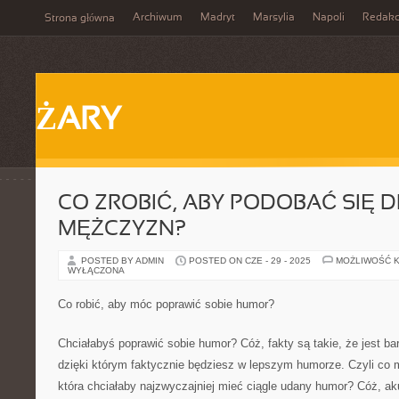
Archiwum
Madryt
Marsylia
Napoli
Redakc
Strona główna
ŻARY
CO ZROBIĆ, ABY PODOBAĆ SIĘ 
MĘŻCZYZN?
POSTED BY ADMIN
POSTED ON CZE - 29 - 2025
MOŻLIWOŚĆ 
WYŁĄCZONA
Co robić, aby móc poprawić sobie humor?
Chciałabyś poprawić sobie humor? Cóż, fakty są takie, że jest ba
dzięki którym faktycznie będziesz w lepszym humorze. Czyli co m
która chciałaby najzwyczajniej mieć ciągle udany humor? Cóż, aku