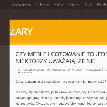
Archiwum
Madryt
Marsylia
Napoli
Redakc
Strona główna
ŻARY
CZY MEBLE I GOTOWANIE TO JE
NIEKTÓRZY UWAŻAJĄ, ŻE NIE
POSTED BY ADMIN
POSTED ON PAŹ - 9 - 2025
MOŻLIWOŚĆ K
WYŁĄCZONA
Coraz to nagminniej spoglądamy na swoją kuchnię i mamy dość?
Nie liczy się tylko barwa, jednak również fason, styl i przede w
danych sprzętów. Niestety, niemniej jednak tego zazwyczaj braku
już zestawów. Owszem, one mogą być efektywne. Jednak są za 