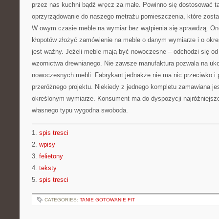
przez nas kuchni bądź wręcz za małe. Powinno się dostosować tak
oprzyrządowanie do naszego metrażu pomieszczenia, które zosta
W owym czasie meble na wymiar bez wątpienia się sprawdzą. On
kłopotów złożyć zamówienie na meble o danym wymiarze i o okreś
jest ważny. Jeżeli meble mają być nowoczesne – odchodzi się od
wzornictwa drewnianego. Nie zawsze manufaktura pozwala na uko
nowoczesnych mebli. Fabrykant jednakże nie ma nic przeciwko i
przeróżnego projektu. Niekiedy z jednego kompletu zamawiana jes
określonym wymiarze. Konsument ma do dyspozycji najróżniejsze
własnego typu wygodna swoboda.
1.
spis tresci
2.
wpisy
3.
felietony
4.
teksty
5.
spis tresci
CATEGORIES:
TANIE GOTOWANIE FIT