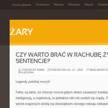
Archiwum
Madryt
Marsylia
Napoli
Redakc
Strona główna
ŻARY
CZY WARTO BRAĆ W RACHUBĘ Ż
SENTENCJE?
POSTED BY ADMIN
POSTED ON LIS - 17 - 2025
MOŻLIWOŚĆ 
WYŁĄCZONA
Legendy polskiej muzyki
Fakty są takie, że chociaż można gołym okiem zauważyć korela
inteligencją, a mądrością, to jednakże nikt nie urodził się mądry. 
wśród znajomych dzielą się dziesiątkami różnego rodzaju ciekawost