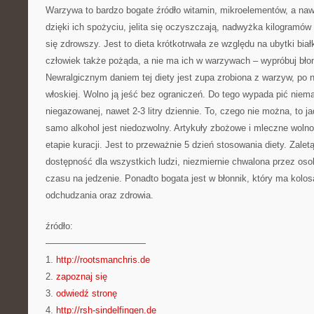
Warzywa to bardzo bogate źródło witamin, mikroelementów, a nawe
dzięki ich spożyciu, jelita się oczyszczają, nadwyżka kilogramów
się zdrowszy. Jest to dieta krótkotrwała ze względu na ubytki bia
człowiek także pożąda, a nie ma ich w warzywach – wypróbuj bło
Newralgicznym daniem tej diety jest zupa zrobiona z warzyw, po 
włoskiej. Wolno ją jeść bez ograniczeń. Do tego wypada pić niem
niegazowanej, nawet 2-3 litry dziennie. To, czego nie można, to j
samo alkohol jest niedozwolny. Artykuły zbożowe i mleczne woln
etapie kuracji. Jest to przeważnie 5 dzień stosowania diety. Zaletą
dostępność dla wszystkich ludzi, niezmiernie chwalona przez os
czasu na jedzenie. Ponadto bogata jest w błonnik, który ma kolos
odchudzania oraz zdrowia.
źródło:
———————————
1.
http://rootsmanchris.de
2.
zapoznaj się
3.
odwiedź stronę
4.
http://rsh-sindelfingen.de