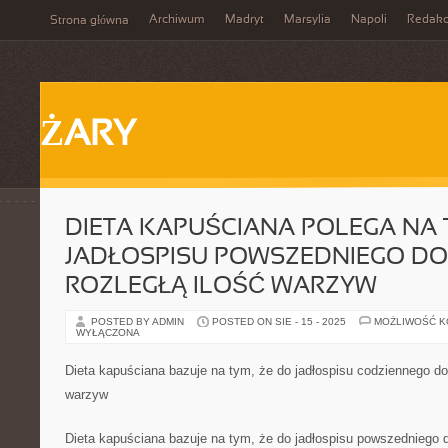
Archiwum
Madryt
Marsylia
Napoli
Redakc
Strona główna
ŻARY
DIETA KAPUŚCIANA POLEGA NA 
JADŁOSPISU POWSZEDNIEGO DO
ROZLEGŁĄ ILOŚĆ WARZYW
POSTED BY ADMIN
POSTED ON SIE - 15 - 2025
MOŻLIWOŚĆ 
WYŁĄCZONA
Dieta kapuściana bazuje na tym, że do jadłospisu codziennego do
warzyw
Dieta kapuściana bazuje na tym, że do jadłospisu powszedniego d