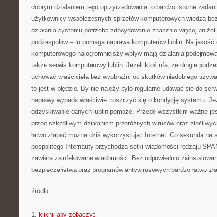
dobrym działaniem tego oprzyrządowania to bardzo istotne zadan
użytkownicy współczesnych sprzętów komputerowych wiedzą bezb
działania systemu potrzeba zdecydowanie znacznie więcej aniżel
podzespołów – tu pomaga naprawa komputerów lublin. Na jakość 
komputerowego najogromniejszy wpływ mają działania podejmowa
także serwis komputerowy lublin. Jeżeli ktoś ufa, że drogie podz
uchować właściciela bez wyobraźni od skutków niedobrego używa
to jest w błędzie. By nie należy było regularne udawać się do se
naprawy wypada właściwie troszczyć się o kondycję systemu. Je
odzyskiwanie danych lublin pomoże. Przede wszystkim ważne je
przed szkodliwym działaniem przeróżnych wirusów oraz złośliwyc
łatwo złapać można dziś wykorzystując Internet. Co sekunda na
pospolitego Internauty przychodzą setki wiadomości rodzaju SPAM
zawiera zainfekowane wiadomości. Bez odpowiednio zainstalowan
bezpieczeństwa oraz programów antywirusowych bardzo łatwo złapa
źródło:
———————————
1.
kliknij aby zobaczyć