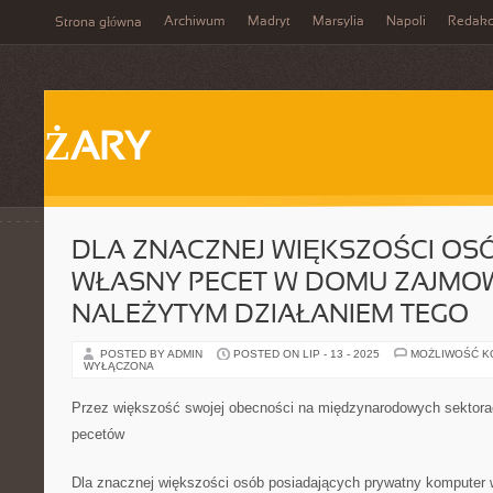
Archiwum
Madryt
Marsylia
Napoli
Redakc
Strona główna
ŻARY
DLA ZNACZNEJ WIĘKSZOŚCI OS
WŁASNY PECET W DOMU ZAJMOW
NALEŻYTYM DZIAŁANIEM TEGO
POSTED BY ADMIN
POSTED ON LIP - 13 - 2025
MOŻLIWOŚĆ 
WYŁĄCZONA
Przez większość swojej obecności na międzynarodowych sektorac
pecetów
Dla znacznej większości osób posiadających prywatny komputer