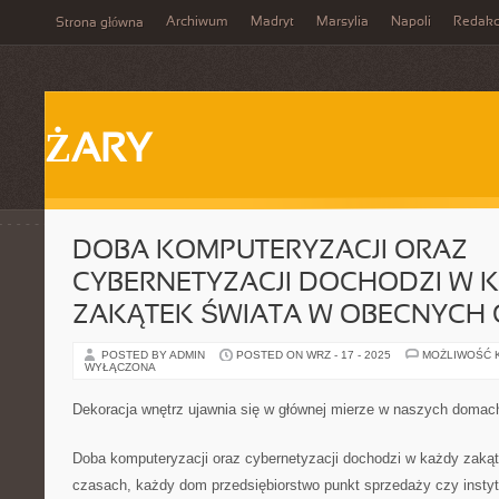
Archiwum
Madryt
Marsylia
Napoli
Redakc
Strona główna
ŻARY
DOBA KOMPUTERYZACJI ORAZ
CYBERNETYZACJI DOCHODZI W 
ZAKĄTEK ŚWIATA W OBECNYCH
POSTED BY ADMIN
POSTED ON WRZ - 17 - 2025
MOŻLIWOŚĆ 
WYŁĄCZONA
Dekoracja wnętrz ujawnia się w głównej mierze w naszych domac
Doba komputeryzacji oraz cybernetyzacji dochodzi w każdy zaką
czasach, każdy dom przedsiębiorstwo punkt sprzedaży czy insty