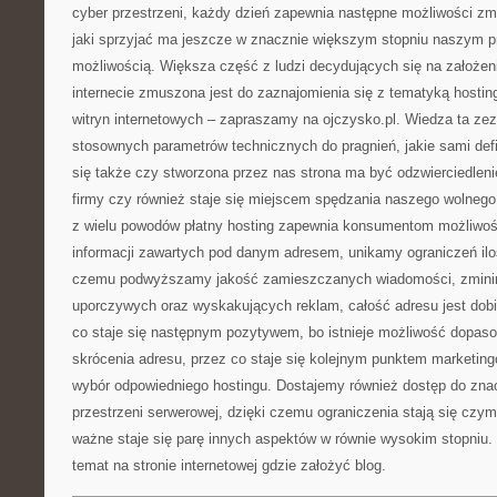
cyber przestrzeni, każdy dzień zapewnia następne możliwości zmi
jaki sprzyjać ma jeszcze w znacznie większym stopniu naszym 
możliwością. Większa część z ludzi decydujących się na założen
internecie zmuszona jest do zaznajomienia się z tematyką hostin
witryn internetowych – zapraszamy na ojczysko.pl. Wiedza ta zez
stosownych parametrów technicznych do pragnień, jakie sami def
się także czy stworzona przez nas strona ma być odzwierciedlen
firmy czy również staje się miejscem spędzania naszego wolnego
z wielu powodów płatny hosting zapewnia konsumentom możliwość
informacji zawartych pod danym adresem, unikamy ograniczeń iloś
czemu podwyższamy jakość zamieszczanych wiadomości, zminim
uporczywych oraz wyskakujących reklam, całość adresu jest dobi
co staje się następnym pozytywem, bo istnieje możliwość dopas
skrócenia adresu, przez co staje się kolejnym punktem marketi
wybór odpowiedniego hostingu. Dostajemy również dostęp do znac
przestrzeni serwerowej, dzięki czemu ograniczenia stają się czy
ważne staje się parę innych aspektów w równie wysokim stopniu. 
temat na stronie internetowej gdzie założyć blog.