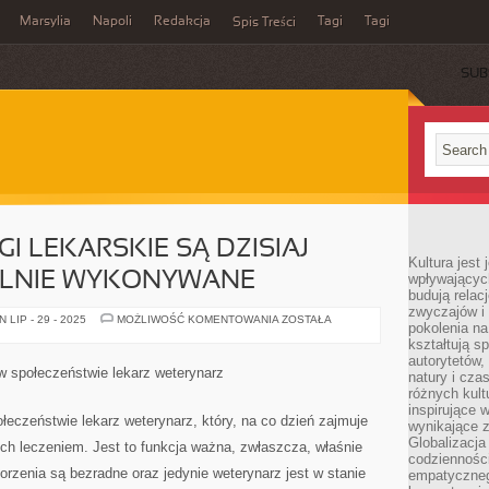
Marsylia
Napoli
Redakcja
Tagi
Tagi
Spis Treści
SUB
GI LEKARSKIE SĄ DZISIAJ
Kultura jest
ALNIE WYKONYWANE
wpływających
budują relacj
zwyczajów i
DZISIEJSZE
LIP - 29 - 2025
MOŻLIWOŚĆ KOMENTOWANIA
ZOSTAŁA
pokolenia na
ZABIEGI
LEKARSKIE
kształtują s
SĄ
autorytetów,
DZISIAJ
 w społeczeństwie lekarz weterynarz
natury i cza
DOŚĆ
UNIWERSALNIE
różnych kul
WYKONYWANE
inspirujące 
łeczeństwie lekarz weterynarz, który, na co dzień zajmuje
wynikające 
Globalizacja 
 ich leczeniem. Jest to funkcja ważna, zwłaszcza, właśnie
codzienności
orzenia są bezradne oraz jedynie weterynarz jest w stanie
empatyczneg