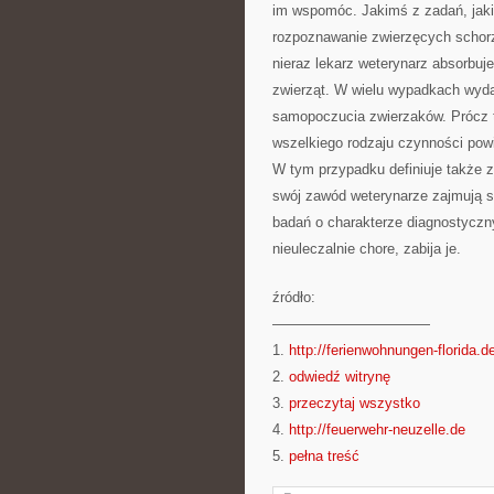
im wspomóc. Jakimś z zadań, jakie
rozpoznawanie zwierzęcych schorz
nieraz lekarz weterynarz absorbuje
zwierząt. W wielu wypadkach wydaj
samopoczucia zwierzaków. Prócz 
wszelkiego rodzaju czynności po
W tym przypadku definiuje także za
swój zawód weterynarze zajmują s
badań o charakterze diagnostyczny
nieuleczalnie chore, zabija je.
źródło:
———————————
1.
http://ferienwohnungen-florida.d
2.
odwiedź witrynę
3.
przeczytaj wszystko
4.
http://feuerwehr-neuzelle.de
5.
pełna treść