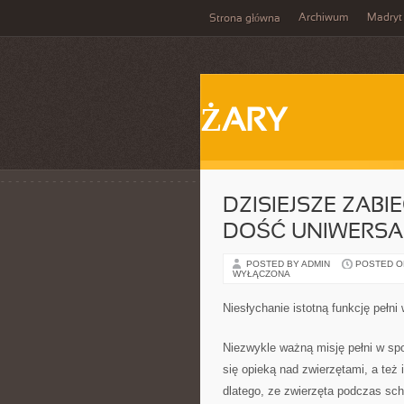
Archiwum
Madryt
Strona główna
ŻARY
DZISIEJSZE ZABIE
DOŚĆ UNIWERS
POSTED BY ADMIN
POSTED ON 
WYŁĄCZONA
Niesłychanie istotną funkcję pełni
Niezwykle ważną misję pełni w spo
się opieką nad zwierzętami, a też
dlatego, ze zwierzęta podczas sch