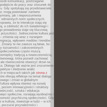
posób komunikacji, postrzeganie
 podejście do pracy oraz stosunek do
su. Gdy spotykają się przedstawiciele
tur, mogą powstawać zarówno
wymiany, jak i nieporozumienia
z odmiennych norm społecznych.
sprawia, że te interakcje stają się
ą, a zdolność do ich świadomego i
o prowadzenia staje się kluczową
przyszłości. Jednocześnie kultura jest
– zmienia się wraz z rozwojem
 migracją, wpływem mediów i trendów
 Zmiany te nie zawsze są łatwe, bo
ry tożsamości i zakorzenionych
Społeczeństwa często muszą
pomiędzy tradycją a nowoczesnością,
równowagi, która pozwoli zachować
 ale równocześnie otworzyć drzwi na
a. Dlatego tak ważne jest zrozumienie
pektyw i śledzenie analiz
ch w miejscach takich jak
strona z
óre oferują refleksje na temat dialogu
rowego i zmian w globalnym
 Kultura wpływa również na rozwój
 poziom innowacyjności i struktury
Twórczość, sztuka i edukacja
ięzi społeczne, rozwijają wyobraźnię i
dporność psychiczną społeczności. Gdy
e w kulturę, inwestuje w ludzi – w ich
 poczucie przynależności i