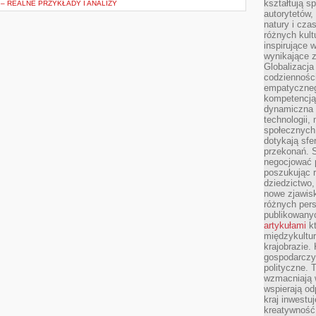
kształtują s
– REALNE PRZYKŁADY I ANALIZY
autorytetów,
natury i cza
różnych kul
inspirujące 
wynikające 
Globalizacja 
codzienności
empatyczneg
kompetencją 
dynamiczna 
technologii,
społecznych.
dotykają sfe
przekonań. 
negocjować 
poszukując 
dziedzictwo,
nowe zjawisk
różnych pers
publikowany
artykułami
kt
międzykultu
krajobrazie.
gospodarczy,
polityczne. 
wzmacniają w
wspierają o
kraj inwestuj
kreatywność,