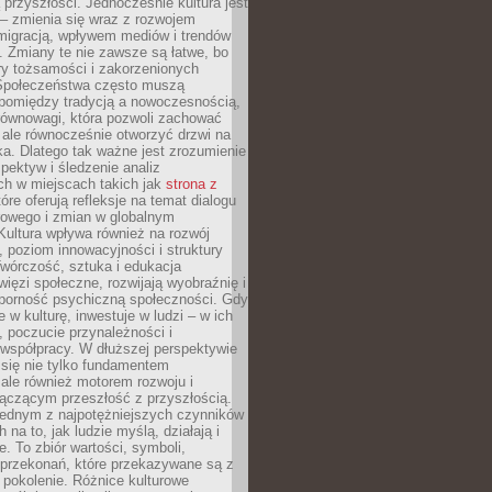
przyszłości. Jednocześnie kultura jest
– zmienia się wraz z rozwojem
 migracją, wpływem mediów i trendów
 Zmiany te nie zawsze są łatwe, bo
ry tożsamości i zakorzenionych
Społeczeństwa często muszą
pomiędzy tradycją a nowoczesnością,
równowagi, która pozwoli zachować
 ale równocześnie otworzyć drzwi na
a. Dlatego tak ważne jest zrozumienie
pektyw i śledzenie analiz
ch w miejscach takich jak
strona z
óre oferują refleksje na temat dialogu
rowego i zmian w globalnym
 Kultura wpływa również na rozwój
 poziom innowacyjności i struktury
Twórczość, sztuka i edukacja
ięzi społeczne, rozwijają wyobraźnię i
dporność psychiczną społeczności. Gdy
e w kulturę, inwestuje w ludzi – w ich
 poczucie przynależności i
 współpracy. W dłuższej perspektywie
e się nie tylko fundamentem
ale również motorem rozwoju i
łączącym przeszłość z przyszłością.
 jednym z najpotężniejszych czynników
 na to, jak ludzie myślą, działają i
e. To zbiór wartości, symboli,
 przekonań, które przekazywane są z
 pokolenie. Różnice kulturowe