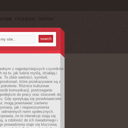
SCRIBE
FACEBOOK
TWITTER
 jednym z najpotężniejszych czynników
 na to, jak ludzie myślą, działają i
e. To zbiór wartości, symboli,
 przekonań, które przekazywane są z
 pokolenie. Różnice kulturowe
posób komunikacji, postrzeganie
 podejście do pracy oraz stosunek do
su. Gdy spotykają się przedstawiciele
tur, mogą powstawać zarówno
wymiany, jak i nieporozumienia
z odmiennych norm społecznych.
sprawia, że te interakcje stają się
ą, a zdolność do ich świadomego i
o prowadzenia staje się kluczową