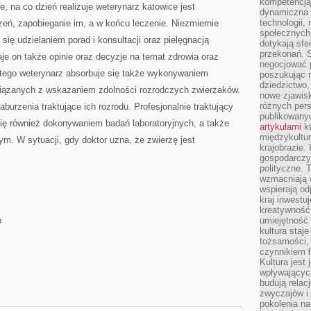
kompetencją 
, na co dzień realizuje weterynarz katowice jest
dynamiczna 
technologii,
eń, zapobieganie im, a w końcu leczenie. Niezmiernie
społecznych.
 się udzielaniem porad i konsultacji oraz pielęgnacją
dotykają sfe
przekonań. 
e on także opinie oraz decyzje na temat zdrowia oraz
negocjować 
tego weterynarz absorbuje się także wykonywaniem
poszukując 
dziedzictwo,
wiązanych z wskazaniem zdolności rozrodczych zwierzaków.
nowe zjawisk
różnych pers
burzenia traktujące ich rozrodu. Profesjonalnie traktujący
publikowany
ię również dokonywaniem badań laboratoryjnych, a także
artykułami
kt
międzykultu
m. W sytuacji, gdy doktor uzna, że zwierzę jest
krajobrazie.
gospodarczy,
polityczne. 
wzmacniają w
wspierają o
kraj inwestuj
kreatywność,
e
umiejętność
kultura staj
tożsamości, 
czynnikiem 
Kultura jest
wpływających
budują relacj
zwyczajów i
pokolenia na