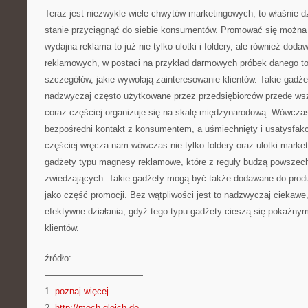
Teraz jest niezwykle wiele chwytów marketingowych, to właśnie d
stanie przyciągnąć do siebie konsumentów. Promować się można
wydajna reklama to już nie tylko ulotki i foldery, ale również dod
reklamowych, w postaci na przykład darmowych próbek danego t
szczegółów, jakie wywołają zainteresowanie klientów. Takie gadż
nadzwyczaj często użytkowane przez przedsiębiorców przede wsz
coraz częściej organizuje się na skalę międzynarodową. Wówcz
bezpośredni kontakt z konsumentem, a uśmiechnięty i usatysfak
częściej wręcza nam wówczas nie tylko foldery oraz ulotki marke
gadżety typu magnesy reklamowe, które z reguły budzą powszec
zwiedzających. Takie gadżety mogą być także dodawane do produ
jako część promocji. Bez wątpliwości jest to nadzwyczaj ciekaw
efektywne działania, gdyż tego typu gadżety cieszą się pokaźny
klientów.
źródło:
———————————
1.
poznaj więcej
2.
http://moch-gleich.de