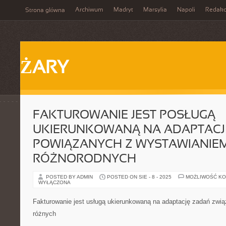
Archiwum
Madryt
Marsylia
Napoli
Redakc
Strona główna
ŻARY
FAKTUROWANIE JEST POSŁUGĄ
UKIERUNKOWANĄ NA ADAPTACJ
POWIĄZANYCH Z WYSTAWIANIE
RÓŻNORODNYCH
POSTED BY ADMIN
POSTED ON SIE - 8 - 2025
MOŻLIWOŚĆ K
WYŁĄCZONA
Fakturowanie jest usługą ukierunkowaną na adaptację zadań zwi
różnych