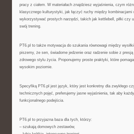
pracy z ciałem. W materiałach znajdziesz wyjaśnienia, czym różni
klasycznego kulturystyki, jak łączyć ruchy między kombinacjami 
wykorzystywać prostych narzędzi, takich jak kettlebell, piłki czy 
swój trening.
PT6.pl to także motywacja do szukania równowagi między wysiłki
piszemy, że sen, świadome jedzenie oraz radzenie sobie z pres
zdrowego stylu życia. Proponujemy proste praktyki, które pomag
wysokim poziomie.
Specyfiką PT6.pl jest język, który jest konkretny dla zwykłego c
technicznych pojęć, preferujemy jasne wyjaśnienia, tak aby każ
funkcjonalnego podejścia.
PT6.pl to przyjazna baza dla tych, którzy:
– szukają domowych zestawów,
– lubią krótkie, intensywne treningi,