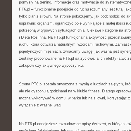
pomysły na trening, informacje oraz motywację do systematyczne
PT6.pl – funkcjonalne podejście do ruchu rozumiany jest tutaj jak
tylko plan z siłowni. Na stronie pokazujemy, jak podchodzić do a
usprawnić organizm, ograniczyć bóle wynikające z małej ilości ruc
potrzebną w typowych sytuacjach dnia. Ciekawe kategorie na stro
i Dieta Roślinna. Na PT6.pl funkcjonalna aktywność przedstawiany
ruchu, która odtwarza naturalnymi wzorcami ruchowymi. Zamiast o
pojedynczych mięśniach, zwracamy uwagę, jak ważna jest synerg
zestawy proponowane na PT6.pl są życiowe, a ich efekty łatwo 
zakupów czy aktywnego wypoczynku.
Strona PT6.pl została stworzona z myślą o ludziach zajętych, któr
ale nie dysponują godzinami na w klubie fitness. Dlatego opraco
można wykonywać w domu, w parku lub na siłowni, korzystając z 
wyłącznie z własnej wagi.
Na PT6.pl odnajdziesz rozbudowane opisy ćwiczeń, w których każ
omówione. Wyjaśniamy, jak przyjąć pozycję, na co patrzeć, aby t