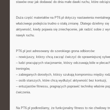
stawów oraz jak dodawać do dnia małe dawki ruchu, które odciążaj
Duża część materiałów na PT6.pl dotyczy nastawienia mentalne
właściwego podejścia trudno o stałą zmianę. Dlatego dzielimy się
aktywność, kiedy pojawia się zniechęcenie, jak radzić sobie z w
nawyk ruchu.
PT6.pl jest adresowany do szerokiego grona odbiorców:
– nowicjuszy, którzy chcą zacząć ćwiczyć do sprawniejszej sylwe
– ludzi pracujących stacjonarnie, którzy odczuwają bóle w plecach
treningów,
– zabieganych dorosłych, którzy szukają kompromisu między rodz
– osób starszych, które chcą wydłużyć aktywność bez kontuzji,
– entuzjastów fitnessu, pragnących poprawić technikę właśnie po
ćwiczenia.
Na PT6.pl podkreślamy, że funkcjonalny fitness to nie chwilowy tre