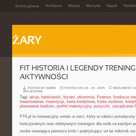
Archiwum
Madryt
Marsylia
Napoli
Redakc
Strona główna
ŻARY
FIT HISTORIA I LEGENDY TRENING
AKTYWNOŚCI
POSTED BY ADMIN
POSTED ON LIS - 29 - 2025
MOŻLIWOŚĆ 
WYŁĄCZONA
Tagi:
akcje
,
bankowość
,
biznes
,
ekonomia
,
Finanse
,
fundusze in
Inwestowanie
,
inwestycje
,
karta kredytowa
,
konto osobiste
,
kredy
planowanie budżetu
,
portfel inwestycyjny
,
pożyczki
,
zarządzanie 
PT6.pl to innowacyjny serwis w sieci, który w całości poświęcony
funkcjonalnym oraz efektywnym treningom dla osób na każdym po
osoba stawiająca pierwsze kroki i praktykujący od lat miłośnik ru