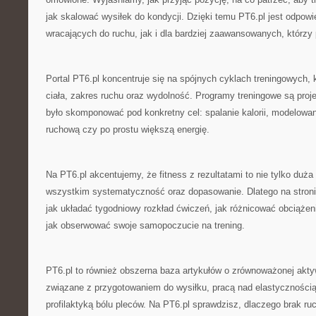
jak skalować wysiłek do kondycji. Dzięki temu PT6.pl jest odpowi
wracających do ruchu, jak i dla bardziej zaawansowanych, którzy
Portal PT6.pl koncentruje się na spójnych cyklach treningowych, 
ciała, zakres ruchu oraz wydolność. Programy treningowe są proj
było skomponować pod konkretny cel: spalanie kalorii, modelowanie
ruchową czy po prostu większą energię.
Na PT6.pl akcentujemy, że fitness z rezultatami to nie tylko duża l
wszystkim systematyczność oraz dopasowanie. Dlatego na stroni
jak układać tygodniowy rozkład ćwiczeń, jak różnicować obciążeni
jak obserwować swoje samopoczucie na trening.
PT6.pl to również obszerna baza artykułów o zrównoważonej akt
związane z przygotowaniem do wysiłku, pracą nad elastyczności
profilaktyką bólu pleców. Na PT6.pl sprawdzisz, dlaczego brak ruc