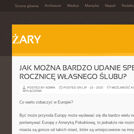
Archiwum
Madryt
Marsylia
Napoli
Redakc
Strona główna
ŻARY
JAK MOŻNA BARDZO UDANIE SP
ROCZNICĘ WŁASNEGO ŚLUBU?
POSTED BY ADMIN
POSTED ON LIP - 10 - 2025
MOŻLIWOŚĆ 
WYŁĄCZONA
Co warto zobaczyć w Europie?
Być może przyroda Europy może wydawać się dla bardzo wielu nud
porównywać Europę z Ameryką Południową, to jednakże nie można
miasta są gorsze od takich miast, które są umiejscowione na inny