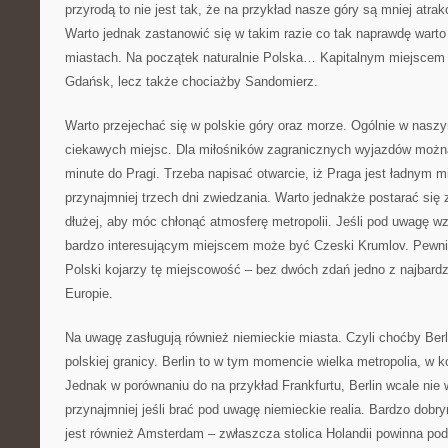
przyrodą to nie jest tak, że na przykład nasze góry są mniej atrak
Warto jednak zastanowić się w takim razie co tak naprawdę wart
miastach. Na początek naturalnie Polska… Kapitalnym miejscem 
Gdańsk, lecz także chociażby Sandomierz.
Warto przejechać się w polskie góry oraz morze. Ogólnie w naszym
ciekawych miejsc. Dla miłośników zagranicznych wyjazdów można
minute do Pragi. Trzeba napisać otwarcie, iż Praga jest ładnym 
przynajmniej trzech dni zwiedzania. Warto jednakże postarać się 
dłużej, aby móc chłonąć atmosferę metropolii. Jeśli pod uwagę wz
bardzo interesującym miejscem może być Czeski Krumlov. Pewni
Polski kojarzy tę miejscowość – bez dwóch zdań jedno z najbardz
Europie.
Na uwagę zasługują również niemieckie miasta. Czyli choćby Berl
polskiej granicy. Berlin to w tym momencie wielka metropolia, w k
Jednak w porównaniu do na przykład Frankfurtu, Berlin wcale nie
przynajmniej jeśli brać pod uwagę niemieckie realia. Bardzo do
jest również Amsterdam – zwłaszcza stolica Holandii powinna p