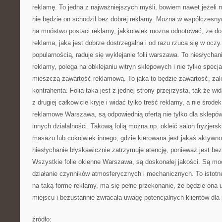
reklamę. To jedna z najważniejszych myśli, bowiem nawet jeżeli m
nie będzie on schodził bez dobrej reklamy. Można w współczesn
na mnóstwo postaci reklamy, jakkolwiek można odnotować, że do l
reklama, jaka jest dobrze dostrzegalna i od razu rzuca się w oczy
popularnością, raduje się wyklejanie folii warszawa. To niesłycha
reklamy, polega na obklejaniu witryn sklepowych i nie tylko specja
mieszczą zawartość reklamową. To jaka to będzie zawartość, zale
kontrahenta. Folia taka jest z jednej strony przejrzysta, tak że wi
z drugiej całkowicie kryje i widać tylko treść reklamy, a nie środek
reklamowe Warszawa, są odpowiednią ofertą nie tylko dla sklepów
innych działalności. Takową folią można np. okleić salon fryzjerski
masażu lub cokolwiek innego, gdzie kierowana jest jakaś aktywn
niesłychanie błyskawicznie zatrzymuje atencję, ponieważ jest be
Wszystkie folie okienne Warszawa, są doskonałej jakości. Są moc
działanie czynników atmosferycznych i mechanicznych. To istotn
na taką formę reklamy, ma się pełne przekonanie, że będzie ona
miejscu i bezustannie zwracała uwagę potencjalnych klientów dla 
źródło: