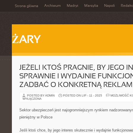
Archiwum
Madryt
Marsylia
Napoli
Redakc
Strona główna
ŻARY
JEŻELI KTOŚ PRAGNIE, BY JEGO I
SPRAWNIE I WYDAJNIE FUNKCJO
ZADBAĆ O KONKRETNĄ REKLAM
POSTED BY ADMIN
POSTED ON LIP - 11 - 2025
MOŻLIWOŚĆ K
WYŁĄCZONA
Sektor ubezpieczeń jest najogromniejszym rynkiem nadzorowanym
pieniężny w Polsce
Jeśli ktoś chce, by jego interes skutecznie i wydajnie funkcjonow