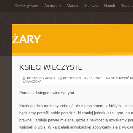
Archiwum
Madryt
Marsylia
Napoli
Redakc
Strona główna
ŻARY
KSIĘGI WIECZYSTE
POSTED BY ADMIN
POSTED ON LIP - 16 - 2025
MOŻLIWOŚĆ 
WYŁĄCZONA
Pomoc z księgami wieczystymi
Każdego dnia możemy zetknąć się z problemem, z którym – mimo 
będziemy potrafili sobie poradzić. Niemniej jednak jeżeli tym, co n
prawnej, istnieje pewne miejsce, gdzie z pewnością uzyskamy pom
wniosek o wpis. W kancelarii adwokackiej spotykamy się z wykwa