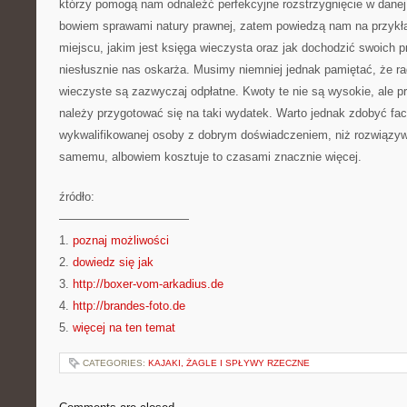
którzy pomogą nam odnaleźć perfekcyjne rozstrzygnięcie w danej 
bowiem sprawami natury prawnej, zatem powiedzą nam na przykła
miejscu, jakim jest księga wieczysta oraz jak dochodzić swoich 
niesłusznie nas oskarża. Musimy niemniej jednak pamiętać, że rad
wieczyste są zazwyczaj odpłatne. Kwoty te nie są wysokie, ale p
należy przygotować się na taki wydatek. Warto jednak zdobyć fa
wykwalifikowanej osoby z dobrym doświadczeniem, niż rozwiązyw
samemu, albowiem kosztuje to czasami znacznie więcej.
źródło:
———————————
1.
poznaj możliwości
2.
dowiedz się jak
3.
http://boxer-vom-arkadius.de
4.
http://brandes-foto.de
5.
więcej na ten temat
CATEGORIES:
KAJAKI, ŻAGLE I SPŁYWY RZECZNE