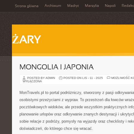
Archiwum
Madryt
Marsylia
Napoli
Redakc
Strona główna
ŻARY
MONGOLIA I JAPONIA
POSTED BY ADMIN
POSTED ON LIS - 11 - 2025
MOŻLIWOŚĆ K
WYŁĄCZONA
MonTravels.pl to portal podróżniczy, stworzony z pasji odkrywania 
osobistymi przeżyciami z wypraw. To przestrzeń dla łowców wraże
pocztówkowych widoków, ale przede wszystkim praktycznych info
planowanie urlopów oraz odkrywanie znanych destynacji i ukrytyc
sobie relacje z podróży, pomysły na wyjazdy oraz checklisty i r
doświadczeń, do którego chce się wracać.