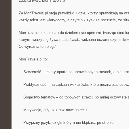
Ludzka twarz MonTravels.pl
Za MonTravels.pl stoją prawdziwi ludzie, którzy sprawdzają na wł
każdy tekst jest wiarygodny, a czytelnik zyskuje poczucie, że s
MonTravels.pl zaprasza do dzielenia się opiniami, tworząc sieć l
którym tworzy się żywa mapa świata widziana oczami czytelników
Co wyróżnia ten blog?
MonTravels.pl to:
Szczerość – teksty oparte na sprawdzonych trasach, a nie sto
Praktyczność – narzędzia i wskazówki, które można zastosowa
Bogactwo tematów – od topowych atrakcji po mniej oczywiste z
Motywacja, gdy szukasz nowego celu.
Przyjazny język, dzięki którym nie błądzisz po stronie.