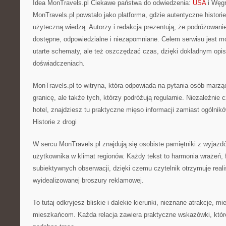
Idea MonTravels.pl Ciekawe państwa do odwiedzenia:
USA
i Węgr
MonTravels.pl powstało jako platforma, gdzie autentyczne historie
użyteczną wiedzą. Autorzy i redakcja prezentują, że podróżowan
dostępne, odpowiedzialne i niezapomniane. Celem serwisu jest 
utarte schematy, ale też oszczędzać czas, dzięki dokładnym op
doświadczeniach.
MonTravels.pl to witryna, która odpowiada na pytania osób marzą
granicę, ale także tych, którzy podróżują regularnie. Niezależnie
hotel, znajdziesz tu praktyczne mięso informacji zamiast ogólnikó
Historie z drogi
W sercu MonTravels.pl znajdują się osobiste pamiętniki z wyjazd
użytkownika w klimat regionów. Każdy tekst to harmonia wrażeń, fa
subiektywnych obserwacji, dzięki czemu czytelnik otrzymuje real
wyidealizowanej broszury reklamowej.
To tutaj odkryjesz bliskie i dalekie kierunki, nieznane atrakcje, m
mieszkańcom. Każda relacja zawiera praktyczne wskazówki, któ