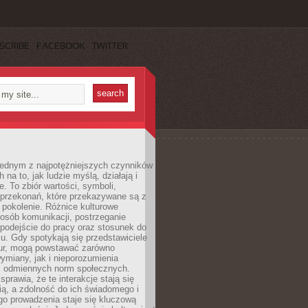
SCRIBE
FACEBOOK
TWITTER
 jednym z najpotężniejszych czynników
 na to, jak ludzie myślą, działają i
e. To zbiór wartości, symboli,
 przekonań, które przekazywane są z
 pokolenie. Różnice kulturowe
posób komunikacji, postrzeganie
 podejście do pracy oraz stosunek do
su. Gdy spotykają się przedstawiciele
tur, mogą powstawać zarówno
wymiany, jak i nieporozumienia
z odmiennych norm społecznych.
sprawia, że te interakcje stają się
ą, a zdolność do ich świadomego i
o prowadzenia staje się kluczową