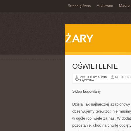
Archiwum
Madryt
Strona główna
ŻARY
OŚWIETLENIE
POSTED BY ADMIN
POSTED ON 
WYŁĄCZONA
Sklep budowlany
Dzisiaj jak najbardziej szablonowy
obserwujemy telewizor, nie musimy 
w ogóle robi wiele za nas. W dod
pozostanie, choć na chwilę odcięty