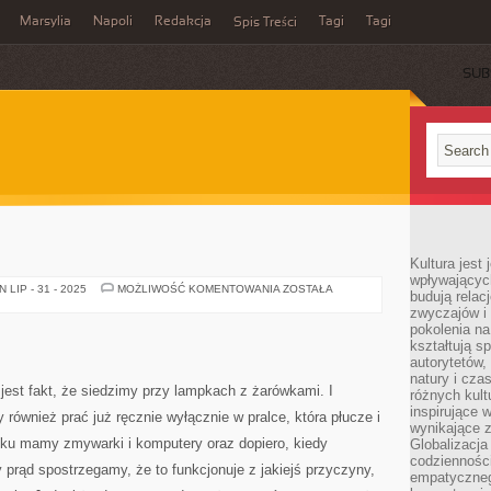
Marsylia
Napoli
Redakcja
Tagi
Tagi
Spis Treści
SUB
Kultura jest
wpływających
OŚWIETLENIE
LIP - 31 - 2025
MOŻLIWOŚĆ KOMENTOWANIA
ZOSTAŁA
budują relacj
zwyczajów i
pokolenia na
kształtują s
autorytetów,
natury i cza
 jest fakt, że siedzimy przy lampkach z żarówkami. I
różnych kul
inspirujące 
również prać już ręcznie wyłącznie w pralce, która płucze i
wynikające 
atku mamy zmywarki i komputery oraz dopiero, kiedy
Globalizacja 
codzienności
 prąd spostrzegamy, że to funkcjonuje z jakiejś przyczyny,
empatyczneg