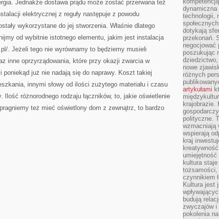
kompetencją 
ergia. Jednakże dostawa prądu może zostać przerwana też
dynamiczna 
stalacji elektrycznej z reguły następuje z powodu
technologii,
społecznych.
ostały wykorzystane do jej stworzenia. Właśnie dlatego
dotykają sfe
jmy od wybitnie istotnego elementu, jakim jest instalacja
przekonań. 
negocjować 
p.pl/. Jeżeli tego nie wyrównamy to będziemy musieli
poszukując 
dziedzictwo,
az inne oprzyrządowania, które przy okazji zwarcia w
nowe zjawisk
 poniekąd już nie nadają się do naprawy. Koszt takiej
różnych pers
publikowany
ieszkania, innymi słowy od ilości zużytego materiału i czasu
artykułami
kt
 Ilość różnorodnego rodzaju łączników, to, jakie oświetlenie
międzykultu
krajobrazie.
d pragniemy też mieć oświetlony dom z zewnątrz, to bardzo
gospodarczy,
polityczne. 
wzmacniają w
wspierają o
kraj inwestuj
kreatywność,
umiejętność
kultura staj
tożsamości, 
czynnikiem 
Kultura jest
wpływających
budują relacj
zwyczajów i
pokolenia na