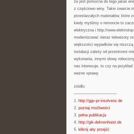
że jest pomocna do tego jakaś en
z częściowo winy. Takie zwarcie in
przestarzałych materiałów, które z
kiedy myślimy o remoncie to zaczni
elektryczna i http://www.elektroto
modernizować nieraz telewizory or
większości wypadków się niszczą i
instalacji zależy od przestrzeni m
wykonania, innymi słowy robocizny.
nas interesuje, to czy na przykła
ważne sprawy.
źródło:
———————————
1.
http://ggv-pr-insolvenz.de
2.
poznaj możliwości
3.
pełna publikacja
4.
http://gik-delmenhorst.de
5.
kliknij aby przejść