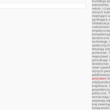
kształtują s
autorytetów,
natury i cza
różnych kul
inspirujące 
wynikające 
Globalizacja 
codzienności
empatyczneg
kompetencją 
dynamiczna 
technologii,
społecznych.
dotykają sfe
przekonań. 
negocjować 
poszukując 
dziedzictwo,
nowe zjawisk
różnych pers
publikowany
artykułami
kt
międzykultu
krajobrazie.
gospodarczy,
polityczne. 
wzmacniają w
wspierają o
kraj inwestuj
kreatywność,