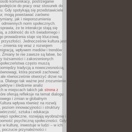
posób komunikacji, postrzeganie
 podejście do pracy oraz stosunek do
su. Gdy spotykają się przedstawiciele
tur, mogą powstawać zarówno
wymiany, jak i nieporozumienia
z odmiennych norm społecznych.
sprawia, że te interakcje stają się
ą, a zdolność do ich świadomego i
o prowadzenia staje się kluczową
przyszłości. Jednocześnie kultura jest
– zmienia się wraz z rozwojem
 migracją, wpływem mediów i trendów
 Zmiany te nie zawsze są łatwe, bo
ry tożsamości i zakorzenionych
Społeczeństwa często muszą
pomiędzy tradycją a nowoczesnością,
równowagi, która pozwoli zachować
 ale równocześnie otworzyć drzwi na
a. Dlatego tak ważne jest zrozumienie
pektyw i śledzenie analiz
ch w miejscach takich jak
strona z
óre oferują refleksje na temat dialogu
rowego i zmian w globalnym
 Kultura wpływa również na rozwój
 poziom innowacyjności i struktury
Twórczość, sztuka i edukacja
ięzi społeczne, rozwijają wyobraźnię i
dporność psychiczną społeczności. Gdy
e w kulturę, inwestuje w ludzi – w ich
 poczucie przynależności i