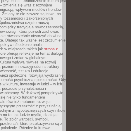
przyszłości. Jednocześnie kultura jest
– zmienia się wraz z rozwojem
 migracją, wpływem mediów i trendów
 Zmiany te nie zawsze są łatwe, bo
ry tożsamości i zakorzenionych
Społeczeństwa często muszą
pomiędzy tradycją a nowoczesnością,
równowagi, która pozwoli zachować
 ale równocześnie otworzyć drzwi na
a. Dlatego tak ważne jest zrozumienie
pektyw i śledzenie analiz
ch w miejscach takich jak
strona z
óre oferują refleksje na temat dialogu
rowego i zmian w globalnym
 Kultura wpływa również na rozwój
 poziom innowacyjności i struktury
Twórczość, sztuka i edukacja
ięzi społeczne, rozwijają wyobraźnię i
dporność psychiczną społeczności. Gdy
e w kulturę, inwestuje w ludzi – w ich
 poczucie przynależności i
 współpracy. W dłuższej perspektywie
e się nie tylko fundamentem
ale również motorem rozwoju i
łączącym przeszłość z przyszłością.
 jednym z najpotężniejszych czynników
 na to, jak ludzie myślą, działają i
e. To zbiór wartości, symboli,
 przekonań, które przekazywane są z
 pokolenie. Różnice kulturowe