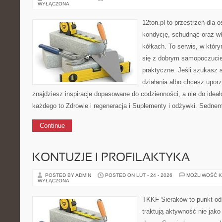
WYŁĄCZONA
12ton.pl to przestrzeń dla 
kondycję, schudnąć oraz wk
kółkach. To serwis, w któr
się z dobrym samopoczuciem
praktyczne. Jeśli szukasz
działania albo chcesz upor
znajdziesz inspiracje dopasowane do codzienności, a nie do ideał
każdego to Zdrowie i regeneracja i Suplementy i odżywki. Sednem
Continue
KONTUZJE I PROFILAKTYKA
POSTED BY ADMIN
POSTED ON LUT - 24 - 2026
MOŻLIWOŚĆ 
WYŁĄCZONA
TKKF Sieraków to punkt odn
traktują aktywność nie jako