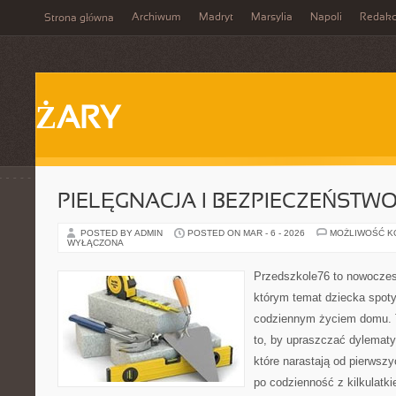
Archiwum
Madryt
Marsylia
Napoli
Redakc
Strona główna
ŻARY
PIELĘGNACJA I BEZPIECZEŃSTW
POSTED BY ADMIN
POSTED ON MAR - 6 - 2026
MOŻLIWOŚĆ 
WYŁĄCZONA
Przedszkole76 to nowoczes
którym temat dziecka spoty
codziennym życiem domu. T
to, by upraszczać dylematy
które narastają od pierwsz
po codzienność z kilkulatk