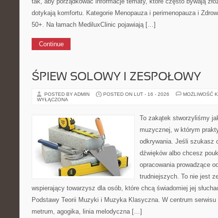
tak, aby porządkować informacje tematy, które często bywają zło
dotykają komfortu. Kategorie Menopauza i perimenopauza i Zdrow
50+. Na łamach MediluxClinic pojawiają […]
Continue
ŚPIEW SOLOWY I ZESPOŁOWY
POSTED BY ADMIN
POSTED ON LUT - 16 - 2026
MOŻLIWOŚĆ 
WYŁĄCZONA
To zakątek stworzyliśmy ja
muzycznej, w którym prakty
odkrywania. Jeśli szukasz c
dźwięków albo chcesz poukł
opracowania prowadzące od
trudniejszych. To nie jest ze
wspierający towarzysz dla osób, które chcą świadomiej jej słucha
Podstawy Teorii Muzyki i Muzyka Klasyczna. W centrum serwisu 
metrum, agogika, linia melodyczna […]