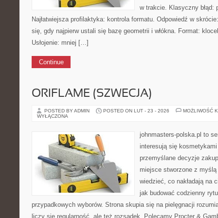
w trakcie. Klasyczny błąd:
Najłatwiejsza profilaktyka: kontrola formatu. Odpowiedź w skrócie
się, gdy najpierw ustali się bazę geometrii i włókna. Format: kloce
Usłojenie: mniej […]
Continue
ORIFLAME (SZWECJA)
POSTED BY ADMIN
POSTED ON LUT - 23 - 2026
MOŻLIWOŚĆ 
WYŁĄCZONA
johnmasters-polska.pl to se
interesują się kosmetykami
przemyślane decyzje zakup
miejsce stworzone z myślą o
wiedzieć, co nakładają na cia
jak budować codzienny rytu
przypadkowych wyborów. Strona skupia się na pielęgnacji rozumia
liczy się regularność, ale też rozsądek. Polecamy Procter & Gam