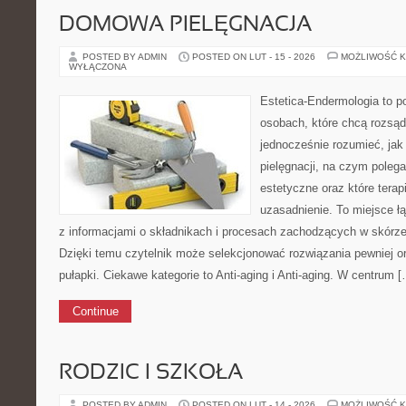
DOMOWA PIELĘGNACJA
POSTED BY ADMIN
POSTED ON LUT - 15 - 2026
MOŻLIWOŚĆ 
WYŁĄCZONA
Estetica-Endermologia to p
osobach, które chcą rozsąd
jednocześnie rozumieć, jak 
pielęgnacji, na czym poleg
estetyczne oraz które tera
uzasadnienie. To miejsce ł
z informacjami o składnikach i procesach zachodzących w skórze
Dzięki temu czytelnik może selekcjonować rozwiązania pewniej o
pułapki. Ciekawe kategorie to Anti-aging i Anti-aging. W centrum 
Continue
RODZIC I SZKOŁA
POSTED BY ADMIN
POSTED ON LUT - 14 - 2026
MOŻLIWOŚĆ 