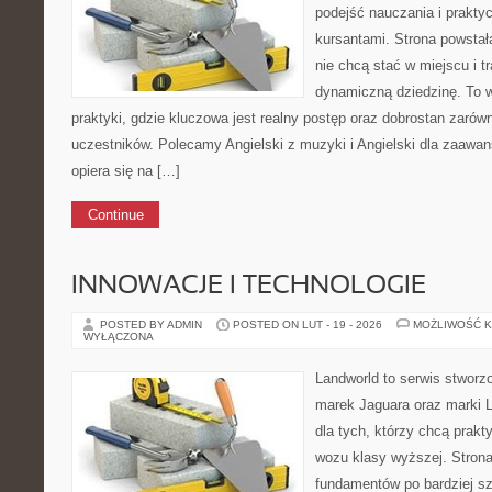
podejść nauczania i prakt
kursantami. Strona powstał
nie chcą stać w miejscu i t
dynamiczną dziedzinę. To ws
praktyki, gdzie kluczowa jest realny postęp oraz dobrostan zarów
uczestników. Polecamy Angielski z muzyki i Angielski dla zaawa
opiera się na […]
Continue
INNOWACJE I TECHNOLOGIE
POSTED BY ADMIN
POSTED ON LUT - 19 - 2026
MOŻLIWOŚĆ 
WYŁĄCZONA
Landworld to serwis stworz
marek Jaguara oraz marki L
dla tych, którzy chcą prakt
wozu klasy wyższej. Strona
fundamentów po bardziej s