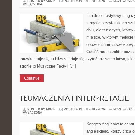
POSTED BY ADMIN
POSTED ON LUT - 20 - 2026
MOŻLIWOŚĆ 
WYŁĄCZONA
Limith to lifestylowy maga
z myślą o czytelnikach sz
dniu, ale też o tych, którzy
miejsce, w którym melodie 
opowieściami, a świeże wyd
Całość ma charakter bez n
muzyka staje się tu bliższa i daje się czytać tak samo łatwo, jak
stronie to Muzyczne Fakty i […]
Continue
TŁUMACZENIA I INTERPRETACJE
POSTED BY ADMIN
POSTED ON LUT - 19 - 2026
MOŻLIWOŚĆ 
WYŁĄCZONA
Kongres Anglistów to centr
angielskiego, którzy chcą