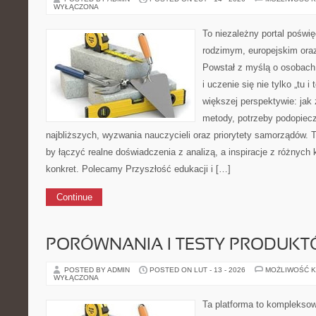
WYŁĄCZONA
To niezależny portal poświę
rodzimym, europejskim or
Powstał z myślą o osobach,
i uczenie się nie tylko „tu i
większej perspektywie: jak 
metody, potrzeby podopiec
najbliższych, wyzwania nauczycieli oraz priorytety samorządów. 
by łączyć realne doświadczenia z analizą, a inspiracje z różnych
konkret. Polecamy Przyszłość edukacji i […]
Continue
PORÓWNANIA I TESTY PRODUK
POSTED BY ADMIN
POSTED ON LUT - 13 - 2026
MOŻLIWOŚĆ 
WYŁĄCZONA
Ta platforma to komplekso