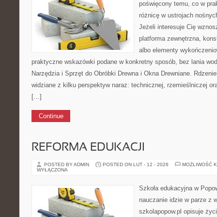
poświęcony temu, co w prak
różnicę w ustrojach nośnyc
Jeżeli interesuje Cię wzno
platforma zewnętrzna, kons
albo elementy wykończenio
praktyczne wskazówki podane w konkretny sposób, bez lania wod
Narzędzia i Sprzęt do Obróbki Drewna i Okna Drewniane. Rdzenie
widziane z kilku perspektyw naraz: technicznej, rzemieślniczej or
[…]
Continue
REFORMA EDUKACJI
POSTED BY ADMIN
POSTED ON LUT - 12 - 2026
MOŻLIWOŚĆ 
WYŁĄCZONA
Szkoła edukacyjna w Popow
nauczanie idzie w parze z
szkolapopow.pl opisuje życ