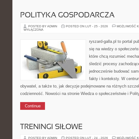
POLITYKA GOSPODARCZA
POSTED BY ADMIN
POSTED ON LUT - 25 - 2026
MOŻLIWOŚĆ 
WYŁĄCZONA
ryszard-galla.pl to portal p
się na wiedzy o społeczeńst
które chcą rozumieć mecha
śledzić procesy zachodzące
jednocześnie budować samo
fakty i konteksty. W centru
obywatel, a także to, jak decyzje podejmowane na różnych szczeb
codzienność. Nowości na stronie Wiedza o społeczeństwie i Polit
Continue
TRENINGI SIŁOWE
POSTED BY ADMIN
POSTED ON LUT - 24 - 2026
MOŻLIWOŚĆ 