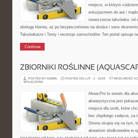
miejsce, w którym codzienn
entuzjazmem do aut i mądrą
nowoczesna taksówka: od d
obsługę klienta, aż po bezpieczeństwo na drodze i sens ekonomi
Taksówkarze i Testy i recenzje samochodów. Ten portal opisuje ta
Continue
ZBIORNIKI ROŚLINNE (AQUASCAP
POSTED BY ADMIN
POSTED ON LUT - 2 - 2026
MOŻLIWOŚĆ K
WYŁĄCZONA
Akwa-Pro to serwis dla akw
akwarystyczna jest pokazan
miejsce dla osób, które ch
bez zbędnego zadęcia, za t
Strona skupia się na tym, 
akwarium słodkowodne w s
niezależnie od tego, czy startujesz od zera, czy masz już za so