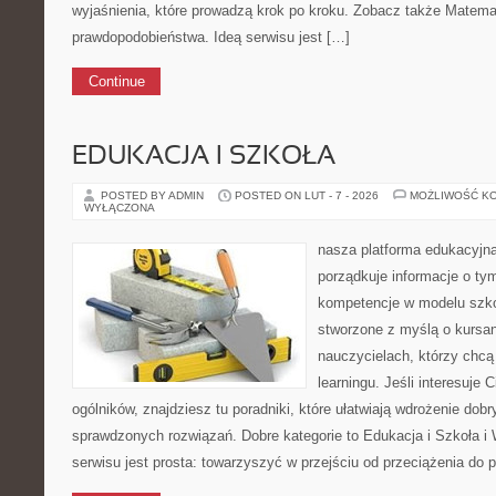
wyjaśnienia, które prowadzą krok po kroku. Zobacz także Matem
prawdopodobieństwa. Ideą serwisu jest […]
Continue
EDUKACJA I SZKOŁA
POSTED BY ADMIN
POSTED ON LUT - 7 - 2026
MOŻLIWOŚĆ K
WYŁĄCZONA
nasza platforma edukacyjna 
porządkuje informacje o ty
kompetencje w modelu szkoł
stworzone z myślą o kursan
nauczycielach, którzy chcą
learningu. Jeśli interesuje 
ogólników, znajdziesz tu poradniki, które ułatwiają wdrożenie dob
sprawdzonych rozwiązań. Dobre kategorie to Edukacja i Szkoła i 
serwisu jest prosta: towarzyszyć w przejściu od przeciążenia do 