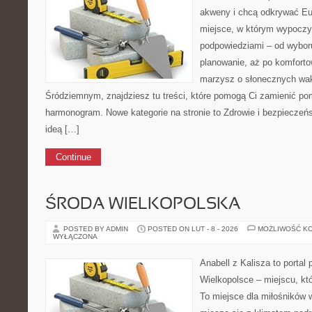
akweny i chcą odkrywać Eur
miejsce, w którym wypoczy
podpowiedziami – od wyboru
planowanie, aż po komforto
marzysz o słonecznych wa
Śródziemnym, znajdziesz tu treści, które pomogą Ci zamienić p
harmonogram. Nowe kategorie na stronie to Zdrowie i bezpieczeń
ideą […]
Continue
ŚRODA WIELKOPOLSKA
POSTED BY ADMIN
POSTED ON LUT - 8 - 2026
MOŻLIWOŚĆ K
WYŁĄCZONA
Anabell z Kalisza to portal
Wielkopolsce – miejscu, któr
To miejsce dla miłośników 