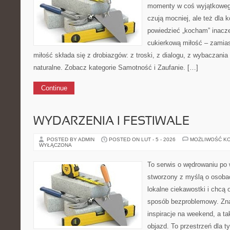
momenty w coś wyjątkowego.
czują mocniej, ale też dla 
powiedzieć „kocham” inaczej
cukierkową miłość – zamias
miłość składa się z drobiazgów: z troski, z dialogu, z wybaczania
naturalne. Zobacz kategorie Samotność i Zaufanie. […]
Continue
WYDARZENIA I FESTIWALE
POSTED BY ADMIN
POSTED ON LUT - 5 - 2026
MOŻLIWOŚĆ K
WYŁĄCZONA
To serwis o wędrowaniu po 
stworzony z myślą o osobac
lokalne ciekawostki i chcą
sposób bezproblemowy. Znaj
inspiracje na weekend, a t
objazd. To przestrzeń dla ty