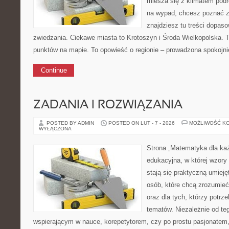
miesza się z klimatem podró
na wypad, chcesz poznać zn
znajdziesz tu treści dopas
zwiedzania. Ciekawe miasta to Krotoszyn i Środa Wielkopolska. To
punktów na mapie. To opowieść o regionie – prowadzona spokojni
Continue
ZADANIA I ROZWIĄZANIA
POSTED BY ADMIN
POSTED ON LUT - 7 - 2026
MOŻLIWOŚĆ K
WYŁĄCZONA
Strona „Matematyka dla każ
edukacyjna, w której wzory 
stają się praktyczną umieję
osób, które chcą zrozumie
oraz dla tych, którzy potrz
tematów. Niezależnie od te
wspierającym w nauce, korepetytorem, czy po prostu pasjonatem,