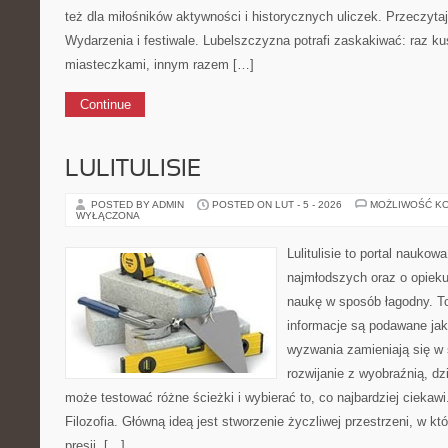
też dla miłośników aktywności i historycznych uliczek. Przeczytaj 
Wydarzenia i festiwale. Lubelszczyzna potrafi zaskakiwać: raz k
miasteczkami, innym razem […]
Continue
LULITULISIE
POSTED BY ADMIN
POSTED ON LUT - 5 - 2026
MOŻLIWOŚĆ K
WYŁĄCZONA
Lulitulisie to portal nauko
najmłodszych oraz o opiek
naukę w sposób łagodny. T
informacje są podawane ja
wyzwania zamieniają się w 
rozwijanie z wyobraźnią, d
może testować różne ścieżki i wybierać to, co najbardziej ciekaw
Filozofia. Główną ideą jest stworzenie życzliwej przestrzeni, w k
presji. […]