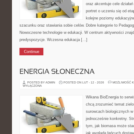
oraz akcentuje cele działań
portret o uczeniu się od e
kolejne poziomy edukacyjn
szacunku oraz stawiania sobie celów. Dobre kategorie to Pedagog
Nowoczesne technologie w edukacji. W centrum aktywności znajdu
predyspozycje. Wczesna edukacja […]
Continue
ENERGIA SŁONECZNA
POSTED BY ADMIN
POSTED ON LUT - 12 - 2026
MOŻLIWOŚĆ 
WYŁĄCZONA
Wikana BioEnergia to serwi
chcą zrozumieć temat zielon
surowcach biologicznych w 
jednocześnie konkretny. St
tym, jak biomasa może stać
jak wygląda łańcuch dostaw