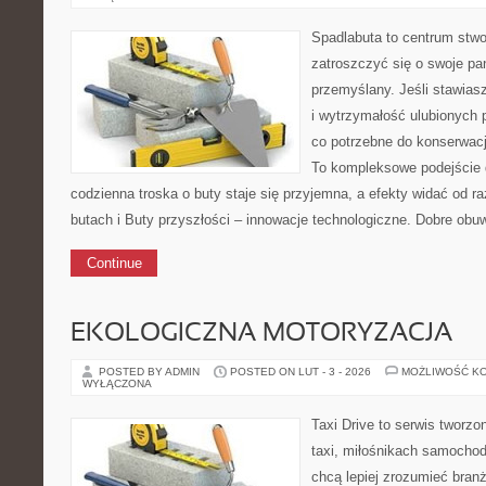
Spadlabuta to centrum stwo
zatroszczyć się o swoje pa
przemyślany. Jeśli stawias
i wytrzymałość ulubionych p
co potrzebne do konserwacj
To kompleksowe podejście 
codzienna troska o buty staje się przyjemna, a efekty widać od r
butach i Buty przyszłości – innowacje technologiczne. Dobre obuw
Continue
EKOLOGICZNA MOTORYZACJA
POSTED BY ADMIN
POSTED ON LUT - 3 - 2026
MOŻLIWOŚĆ K
WYŁĄCZONA
Taxi Drive to serwis tworz
taxi, miłośnikach samochod
chcą lepiej zrozumieć branż