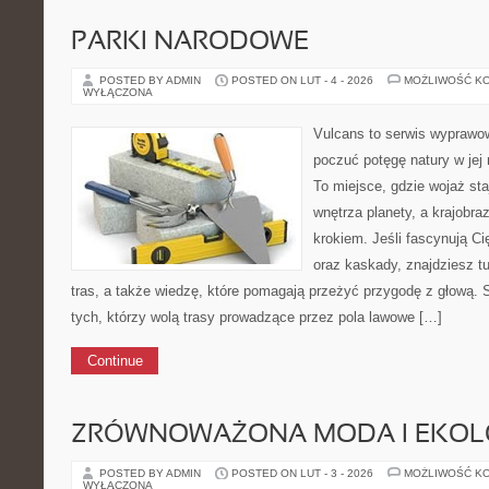
PARKI NARODOWE
POSTED BY ADMIN
POSTED ON LUT - 4 - 2026
MOŻLIWOŚĆ K
WYŁĄCZONA
Vulcans to serwis wyprawow
poczuć potęgę natury w jej n
To miejsce, gdzie wojaż sta
wnętrza planety, a krajobr
krokiem. Jeśli fascynują Ci
oraz kaskady, znajdziesz t
tras, a także wiedzę, które pomagają przeżyć przygodę z głową. 
tych, którzy wolą trasy prowadzące przez pola lawowe […]
Continue
ZRÓWNOWAŻONA MODA I EKOLO
POSTED BY ADMIN
POSTED ON LUT - 3 - 2026
MOŻLIWOŚĆ K
WYŁĄCZONA