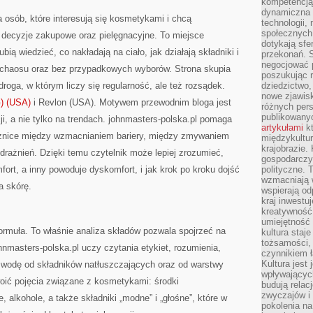
kompetencją 
dynamiczna 
a osób, które interesują się kosmetykami i chcą
technologii,
społecznych.
decyzje zakupowe oraz pielęgnacyjne. To miejsce
dotykają sfe
bią wiedzieć, co nakładają na ciało, jak działają składniki i
przekonań. 
negocjować 
 chaosu oraz bez przypadkowych wyborów. Strona skupia
poszukując 
 droga, w którym liczy się regularność, ale też rozsądek.
dziedzictwo,
nowe zjawisk
) (USA)
i Revlon (USA). Motywem przewodnim bloga jest
różnych pers
publikowany
ji, a nie tylko na trendach. johnmasters-polska.pl pomaga
artykułami
kt
óżnice między wzmacnianiem bariery, między zmywaniem
międzykultu
krajobrazie.
odrażnień. Dzięki temu czytelnik może lepiej zrozumieć,
gospodarczy,
ort, a inny powoduje dyskomfort, i jak krok po kroku dojść
polityczne. 
wzmacniają w
ra skórę.
wspierają o
kraj inwestuj
kreatywność,
umiejętność
ormuła. To właśnie analiza składów pozwala spojrzeć na
kultura staj
tożsamości, 
nmasters-polska.pl uczy czytania etykiet, rozumienia,
czynnikiem 
Kultura jest
e wodę od składników natłuszczających oraz od warstwy
wpływających
oić pojęcia związane z kosmetykami: środki
budują relacj
zwyczajów i
, alkohole, a także składniki „modne” i „głośne”, które w
pokolenia na