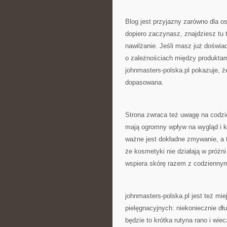
Blog jest przyjazny zarówno dla o
dopiero zaczynasz, znajdziesz tu 
nawilżanie. Jeśli masz już doświa
o zależnościach między produktami
johnmasters-polska.pl pokazuje, ż
dopasowana.
Strona zwraca też uwagę na codzi
mają ogromny wpływ na wygląd i kon
ważne jest dokładne zmywanie, a t
że kosmetyki nie działają w próżni
wspiera skórę razem z codziennym
johnmasters-polska.pl jest też mie
pielęgnacyjnych: niekoniecznie dł
będzie to krótka rutyna rano i wi