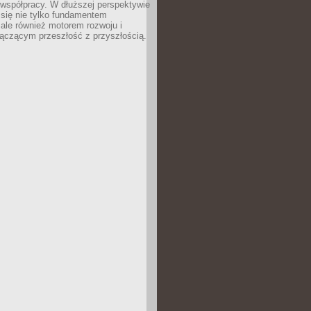
 współpracy. W dłuższej perspektywie
e się nie tylko fundamentem
ale również motorem rozwoju i
łączącym przeszłość z przyszłością.