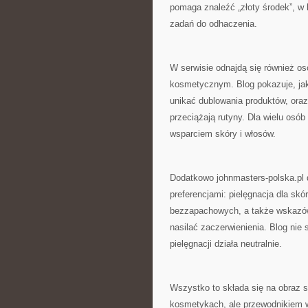
pomaga znaleźć „złoty środek”, w k
zadań do odhaczenia.
W serwisie odnajdą się również o
kosmetycznym. Blog pokazuje, ja
unikać dublowania produktów, oraz
przeciążają rutyny. Dla wielu os
wsparciem skóry i włosów.
Dodatkowo johnmasters-polska.pl 
preferencjami: pielęgnacja dla skó
bezzapachowych, a także wskazów
nasilać zaczerwienienia. Blog nie 
pielęgnacji działa neutralnie.
Wszystko to składa się na obraz se
kosmetykach, ale przewodnikiem w 