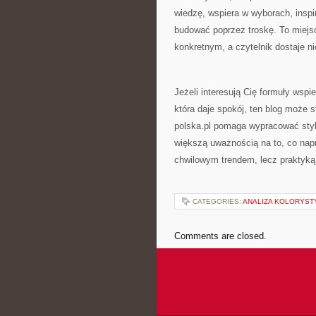
wiedzę, wspiera w wyborach, inspi
budować poprzez troskę. To miejs
konkretnym, a czytelnik dostaje ni
Jeżeli interesują Cię formuły wspi
która daje spokój, ten blog może
polska.pl pomaga wypracować styl p
większą uważnością na to, co napr
chwilowym trendem, lecz praktyką
CATEGORIES:
ANALIZA KOLORYST
Comments are closed.