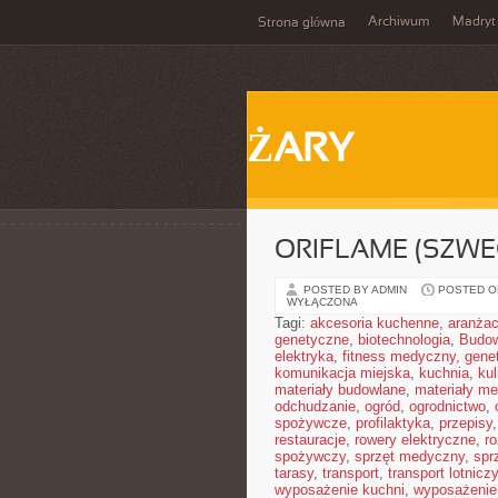
Archiwum
Madryt
Strona główna
ŻARY
ORIFLAME (SZWE
POSTED BY ADMIN
POSTED ON
WYŁĄCZONA
Tagi:
akcesoria kuchenne
,
aranżac
genetyczne
,
biotechnologia
,
Budow
elektryka
,
fitness medyczny
,
gene
komunikacja miejska
,
kuchnia
,
kul
materiały budowlane
,
materiały m
odchudzanie
,
ogród
,
ogrodnictwo
,
spożywcze
,
profilaktyka
,
przepisy
restauracje
,
rowery elektryczne
,
r
spożywczy
,
sprzęt medyczny
,
spr
tarasy
,
transport
,
transport lotniczy
wyposażenie kuchni
,
wyposażenie