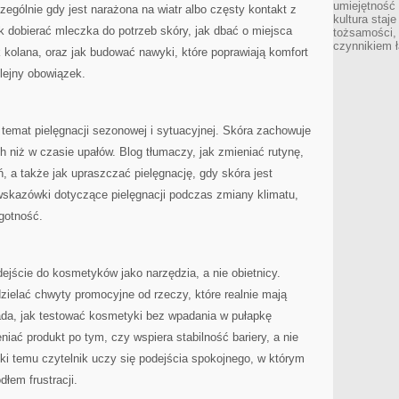
umiejętność
zególnie gdy jest narażona na wiatr albo częsty kontakt z
kultura staj
k dobierać mleczka do potrzeb skóry, jak dbać o miejsca
tożsamości, 
czynnikiem 
 kolana, oraz jak budować nawyki, które poprawiają komfort
olejny obowiązek.
 temat pielęgnacji sezonowej i sytuacyjnej. Skóra zachowuje
h niż w czasie upałów. Blog tłumaczy, jak zmieniać rutynę,
, a także jak upraszczać pielęgnację, gdy skóra jest
wskazówki dotyczące pielęgnacji podczas zmiany klimatu,
gotność.
ejście do kosmetyków jako narzędzia, a nie obietnicy.
ielać chwyty promocyjne od rzeczy, które realnie mają
ada, jak testować kosmetyki bez wpadania w pułapkę
eniać produkt po tym, czy wspiera stabilność bariery, a nie
ki temu czytelnik uczy się podejścia spokojnego, w którym
łem frustracji.