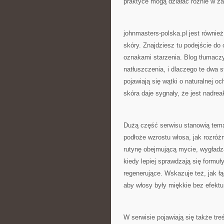
praktyce mogą działać różnie w za
johnmasters-polska.pl jest również
skóry. Znajdziesz tu podejście do 
oznakami starzenia. Blog tłumacz
natłuszczenia, i dlaczego te dwa 
pojawiają się wątki o naturalnej o
skóra daje sygnały, że jest nadre
Dużą część serwisu stanowią temat
podłoże wzrostu włosa, jak rozró
rutynę obejmującą mycie, wygładz
kiedy lepiej sprawdzają się formuł
regenerujące. Wskazuje też, jak 
aby włosy były miękkie bez efektu
W serwisie pojawiają się także treś