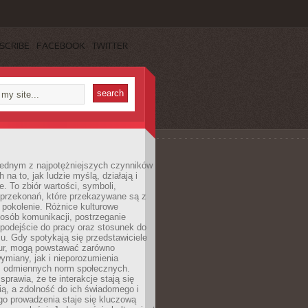
SCRIBE
FACEBOOK
TWITTER
 jednym z najpotężniejszych czynników
 na to, jak ludzie myślą, działają i
e. To zbiór wartości, symboli,
 przekonań, które przekazywane są z
 pokolenie. Różnice kulturowe
posób komunikacji, postrzeganie
 podejście do pracy oraz stosunek do
su. Gdy spotykają się przedstawiciele
tur, mogą powstawać zarówno
wymiany, jak i nieporozumienia
z odmiennych norm społecznych.
sprawia, że te interakcje stają się
ą, a zdolność do ich świadomego i
o prowadzenia staje się kluczową