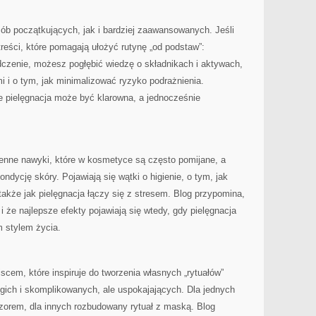
sób początkujących, jak i bardziej zaawansowanych. Jeśli
treści, które pomagają ułożyć rutynę „od podstaw”:
dczenie, możesz pogłębić wiedzę o składnikach i aktywach,
 i o tym, jak minimalizować ryzyko podrażnienia.
e pielęgnacja może być klarowna, a jednocześnie
enne nawyki, które w kosmetyce są często pomijane, a
dycję skóry. Pojawiają się wątki o higienie, o tym, jak
akże jak pielęgnacja łączy się z stresem. Blog przypomina,
 i że najlepsze efekty pojawiają się wtedy, gdy pielęgnacja
 stylem życia.
jscem, które inspiruje do tworzenia własnych „rytuałów”
ugich i skomplikowanych, ale uspokajających. Dla jednych
eczorem, dla innych rozbudowany rytuał z maską. Blog