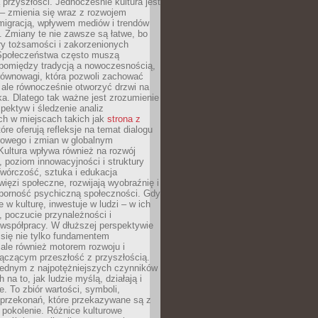
przyszłości. Jednocześnie kultura jest
– zmienia się wraz z rozwojem
 migracją, wpływem mediów i trendów
 Zmiany te nie zawsze są łatwe, bo
ry tożsamości i zakorzenionych
Społeczeństwa często muszą
pomiędzy tradycją a nowoczesnością,
równowagi, która pozwoli zachować
 ale równocześnie otworzyć drzwi na
a. Dlatego tak ważne jest zrozumienie
pektyw i śledzenie analiz
ch w miejscach takich jak
strona z
óre oferują refleksje na temat dialogu
rowego i zmian w globalnym
 Kultura wpływa również na rozwój
 poziom innowacyjności i struktury
Twórczość, sztuka i edukacja
ięzi społeczne, rozwijają wyobraźnię i
dporność psychiczną społeczności. Gdy
e w kulturę, inwestuje w ludzi – w ich
 poczucie przynależności i
 współpracy. W dłuższej perspektywie
e się nie tylko fundamentem
ale również motorem rozwoju i
łączącym przeszłość z przyszłością.
 jednym z najpotężniejszych czynników
 na to, jak ludzie myślą, działają i
e. To zbiór wartości, symboli,
 przekonań, które przekazywane są z
 pokolenie. Różnice kulturowe