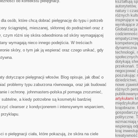
leżności od kontekstu pielęgnacji.
kształtują s
autorytetów,
natury i cza
różnych kul
inspirujące 
 dla osób, które chcą dobrać pielęgnację do typu i potrzeb
wynikające 
cery ściągniętej, mieszanej, skłonnej do podrażnień oraz z
Globalizacja 
codzienności
y, czym różni się skóra odwodniona od skóry wymagającej
empatyczneg
stany wymagają nieco innego podejścia. W treściach
kompetencją 
dynamiczna 
chronie skóry, o tym jak ją wspierać oraz czego unikać, gdy
technologii,
społecznych.
aktywna.
dotykają sfe
przekonań. 
negocjować 
poszukując 
y dotyczące pielęgnacji włosów. Blog opisuje, jak dbać o
dziedzictwo,
żniać problemy typu zaburzona równowaga, oraz jak budować
nowe zjawisk
różnych pers
anie i ochronę. johnmasters-polska.pl pomaga zrozumieć,
publikowany
artykułami
kt
y subtelne, a kiedy potrzebne są kosmetyki bardziej
międzykultu
łączyć cleanser z kondycjonerem i intensywnym wsparciem,
krajobrazie.
gospodarczy,
 przyklapu.
polityczne. 
wzmacniają w
wspierają o
kraj inwestuj
ci o pielęgnacji ciała, które pokazują, że skóra na ciele
kreatywność,