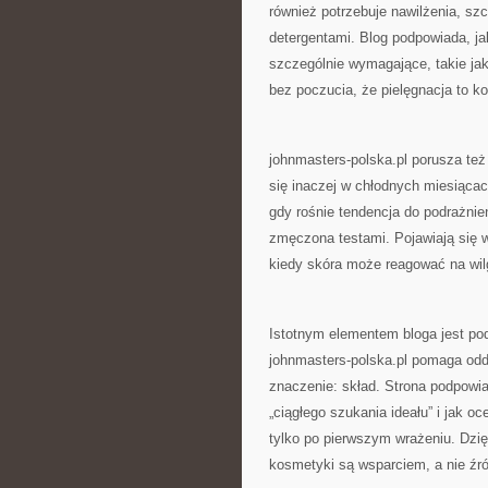
również potrzebuje nawilżenia, szc
detergentami. Blog podpowiada, ja
szczególnie wymagające, takie jak
bez poczucia, że pielęgnacja to k
johnmasters-polska.pl porusza też
się inaczej w chłodnych miesiącac
gdy rośnie tendencja do podrażnień
zmęczona testami. Pojawiają się 
kiedy skóra może reagować na wil
Istotnym elementem bloga jest pod
johnmasters-polska.pl pomaga oddz
znaczenie: skład. Strona podpowi
„ciągłego szukania ideału” i jak oc
tylko po pierwszym wrażeniu. Dzię
kosmetyki są wsparciem, a nie źród