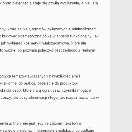
tórym pielęgnacja staje się chwilą wyciszenia, a nie listą
soby, które szukają tematów związanych z minimalizmem
k budować kosmetyczną półkę w sposób funkcjonalny, jak
 jak wybierać kosmetyki wielozadaniowe, które nie
ób to ważne, bo pozwala połączyć oszczędność z realnym
dotyka tematów związanych z wrażliwościami i
ry skłonnej do reakcji, podejście do produktów
ki dla osób, które chcą ograniczać czynniki mogące
straszy, ale uczy obserwacji i tego, jak rozpoznawać, co w
rwisu, który nie jest jedynie zbiorem tekstów o
świecie pielęgnacji. johnmasters-polska.pl porządkuje