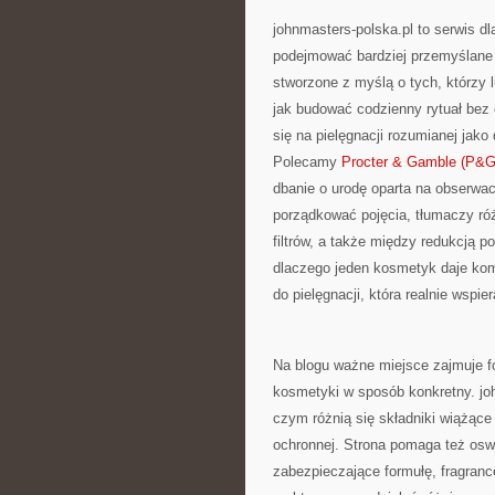
johnmasters-polska.pl to serwis dl
podejmować bardziej przemyślane 
stworzone z myślą o tych, którzy lu
jak budować codzienny rytuał bez
się na pielęgnacji rozumianej jako
Polecamy
Procter & Gamble (P&G
dbanie o urodę oparta na obserwac
porządkować pojęcia, tłumaczy r
filtrów, a także między redukcją p
dlaczego jeden kosmetyk daje komf
do pielęgnacji, która realnie wspie
Na blogu ważne miejsce zajmuje f
kosmetyki w sposób konkretny. joh
czym różnią się składniki wiążąc
ochronnej. Strona pomaga też osw
zabezpieczające formułę, fragrance