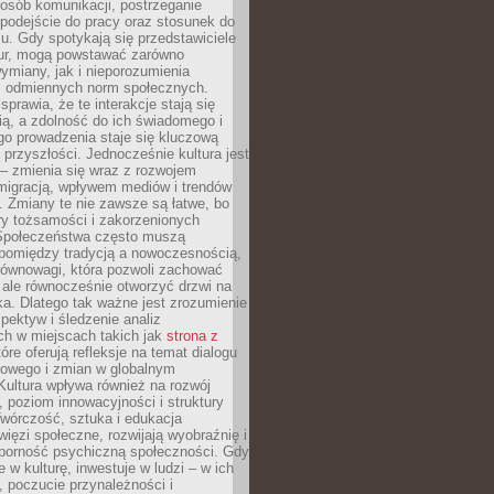
posób komunikacji, postrzeganie
 podejście do pracy oraz stosunek do
su. Gdy spotykają się przedstawiciele
tur, mogą powstawać zarówno
wymiany, jak i nieporozumienia
z odmiennych norm społecznych.
sprawia, że te interakcje stają się
ą, a zdolność do ich świadomego i
o prowadzenia staje się kluczową
przyszłości. Jednocześnie kultura jest
– zmienia się wraz z rozwojem
 migracją, wpływem mediów i trendów
 Zmiany te nie zawsze są łatwe, bo
ry tożsamości i zakorzenionych
Społeczeństwa często muszą
pomiędzy tradycją a nowoczesnością,
równowagi, która pozwoli zachować
 ale równocześnie otworzyć drzwi na
a. Dlatego tak ważne jest zrozumienie
pektyw i śledzenie analiz
ch w miejscach takich jak
strona z
óre oferują refleksje na temat dialogu
rowego i zmian w globalnym
 Kultura wpływa również na rozwój
 poziom innowacyjności i struktury
Twórczość, sztuka i edukacja
ięzi społeczne, rozwijają wyobraźnię i
dporność psychiczną społeczności. Gdy
e w kulturę, inwestuje w ludzi – w ich
 poczucie przynależności i