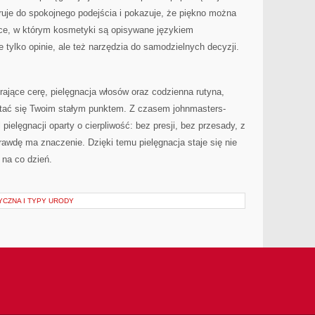
ruje do spokojnego podejścia i pokazuje, że piękno można
ce, w którym kosmetyki są opisywane językiem
e tylko opinie, ale też narzędzia do samodzielnych decyzji.
erające cerę, pielęgnacja włosów oraz codzienna rutyna,
 stać się Twoim stałym punktem. Z czasem johnmasters-
ielęgnacji oparty o cierpliwość: bez presji, bez przesady, z
awdę ma znaczenie. Dzięki temu pielęgnacja staje się nie
 na co dzień.
YCZNA I TYPY URODY