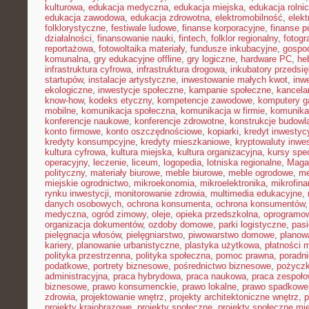
kulturowa
,
edukacja medyczna
,
edukacja miejska
,
edukacja rolni
edukacja zawodowa
,
edukacja zdrowotna
,
elektromobilność
,
elek
folklorystyczne
,
festiwale ludowe
,
finanse korporacyjne
,
finanse p
działalności
,
finansowanie nauki
,
fintech
,
folklor regionalny
,
fotogr
reportażowa
,
fotowoltaika materiały
,
fundusze inkubacyjne
,
gospod
komunalna
,
gry edukacyjne offline
,
gry logiczne
,
hardware PC
,
he
infrastruktura cyfrowa
,
infrastruktura drogowa
,
inkubatory przedsię
startupów
,
instalacje artystyczne
,
inwestowanie małych kwot
,
inw
ekologiczne
,
inwestycje społeczne
,
kampanie społeczne
,
kancela
know-how
,
kodeks etyczny
,
kompetencje zawodowe
,
komputery 
mobilne
,
komunikacja społeczna
,
komunikacja w firmie
,
komunika
konferencje naukowe
,
konferencje zdrowotne
,
konstrukcje budowl
konto firmowe
,
konto oszczędnościowe
,
kopiarki
,
kredyt inwestyc
kredyty konsumpcyjne
,
kredyty mieszkaniowe
,
kryptowaluty inwe
kultura cyfrowa
,
kultura miejska
,
kultura organizacyjna
,
kursy spec
operacyjny
,
leczenie
,
liceum
,
logopedia
,
lotniska regionalne
,
Maga
polityczny
,
materiały biurowe
,
meble biurowe
,
meble ogrodowe
,
me
miejskie ogrodnictwo
,
mikroekonomia
,
mikroelektronika
,
mikrofin
rynku inwestycji
,
monitorowanie zdrowia
,
multimedia edukacyjne
,
danych osobowych
,
ochrona konsumenta
,
ochrona konsumentów
medyczna
,
ogród zimowy
,
oleje
,
opieka przedszkolna
,
oprogramow
organizacja dokumentów
,
ozdoby domowe
,
parki logistyczne
,
pas
pielęgnacja włosów
,
pielęgniarstwo
,
piwowarstwo domowe
,
planow
kariery
,
planowanie urbanistyczne
,
plastyka użytkowa
,
płatności 
polityka przestrzenna
,
polityka społeczna
,
pomoc prawna
,
poradni
podatkowe
,
portrety biznesowe
,
pośrednictwo biznesowe
,
pożycz
administracyjna
,
praca hybrydowa
,
praca naukowa
,
praca zespoło
biznesowe
,
prawo konsumenckie
,
prawo lokalne
,
prawo spadkowe
zdrowia
,
projektowanie wnętrz
,
projekty architektoniczne wnętrz
,
p
projekty krajobrazowe
,
projekty społeczne
,
projekty społeczne mie