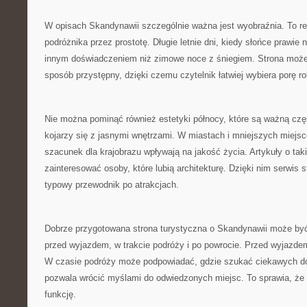
W opisach Skandynawii szczególnie ważna jest wyobraźnia. To reg
podróżnika przez prostotę. Długie letnie dni, kiedy słońce prawie 
innym doświadczeniem niż zimowe noce z śniegiem. Strona może
sposób przystępny, dzięki czemu czytelnik łatwiej wybiera porę ro
Nie można pominąć również estetyki północy, które są ważną czę
kojarzy się z jasnymi wnętrzami. W miastach i mniejszych miejs
szacunek dla krajobrazu wpływają na jakość życia. Artykuły o ta
zainteresować osoby, które lubią architekturę. Dzięki nim serwis st
typowy przewodnik po atrakcjach.
Dobrze przygotowana strona turystyczna o Skandynawii może by
przed wyjazdem, w trakcie podróży i po powrocie. Przed wyjazde
W czasie podróży może podpowiadać, gdzie szukać ciekawych d
pozwala wrócić myślami do odwiedzonych miejsc. To sprawia, że 
funkcję.