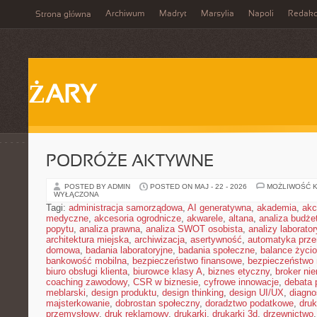
Archiwum
Madryt
Marsylia
Napoli
Redakc
Strona główna
ŻARY
PODRÓŻE AKTYWNE
POSTED BY ADMIN
POSTED ON MAJ - 22 - 2026
MOŻLIWOŚĆ 
WYŁĄCZONA
Tagi:
administracja samorządowa
,
AI generatywna
,
akademia
,
akc
medyczne
,
akcesoria ogrodnicze
,
akwarele
,
altana
,
analiza budże
popytu
,
analiza prawna
,
analiza SWOT osobista
,
analizy laborator
architektura miejska
,
archiwizacja
,
asertywność
,
automatyka prz
domowa
,
badania laboratoryjne
,
badania społeczne
,
balance życi
bankowość mobilna
,
bezpieczeństwo finansowe
,
bezpieczeństwo 
biuro obsługi klienta
,
biurowce klasy A
,
biznes etyczny
,
broker ni
coaching zawodowy
,
CSR w biznesie
,
cyfrowe innowacje
,
debata 
meblarski
,
design produktu
,
design thinking
,
design UI/UX
,
diagno
majsterkowanie
,
dobrostan społeczny
,
doradztwo podatkowe
,
dru
przemysłowy
,
druk reklamowy
,
drukarki
,
drukarki 3d
,
drzewnictwo