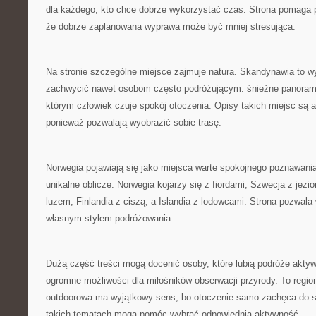
dla każdego, kto chce dobrze wykorzystać czas. Strona pomaga p
że dobrze zaplanowana wyprawa może być mniej stresująca.
Na stronie szczególne miejsce zajmuje natura. Skandynawia to wy
zachwycić nawet osobom często podróżującym. śnieżne panoramy
którym człowiek czuje spokój otoczenia. Opisy takich miejsc są a
ponieważ pozwalają wyobrazić sobie trasę.
Norwegia pojawiają się jako miejsca warte spokojnego poznawani
unikalne oblicze. Norwegia kojarzy się z fiordami, Szwecja z jez
luzem, Finlandia z ciszą, a Islandia z lodowcami. Strona pozwala
własnym stylem podróżowania.
Dużą część treści mogą docenić osoby, które lubią podróże akty
ogromne możliwości dla miłośników obserwacji przyrody. To regio
outdoorowa ma wyjątkowy sens, bo otoczenie samo zachęca do sz
takich tematach mogą pomóc wybrać odpowiednią aktywność.