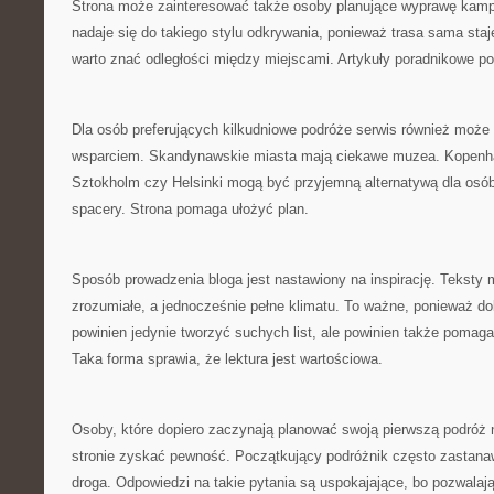
Strona może zainteresować także osoby planujące wyprawę kam
nadaje się do takiego stylu odkrywania, ponieważ trasa sama staj
warto znać odległości między miejscami. Artykuły poradnikowe p
Dla osób preferujących kilkudniowe podróże serwis również moż
wsparciem. Skandynawskie miasta mają ciekawe muzea. Kopenha
Sztokholm czy Helsinki mogą być przyjemną alternatywą dla osób
spacery. Strona pomaga ułożyć plan.
Sposób prowadzenia bloga jest nastawiony na inspirację. Teksty 
zrozumiałe, a jednocześnie pełne klimatu. To ważne, ponieważ do
powinien jedynie tworzyć suchych list, ale powinien także pomag
Taka forma sprawia, że lektura jest wartościowa.
Osoby, które dopiero zaczynają planować swoją pierwszą podróż 
stronie zyskać pewność. Początkujący podróżnik często zastanaw
droga. Odpowiedzi na takie pytania są uspokajające, bo pozwalaj