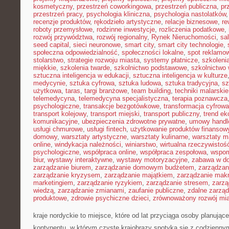
kosmetyczny
,
przestrzeń coworkingowa
,
przestrzeń publiczna
,
pr
przestrzeń pracy
,
psychologia kliniczna
,
psychologia nastolatków
recenzje produktów
,
rękodzieło artystyczne
,
relacje biznesowe
,
re
roboty przemysłowe
,
rodzinne inwestycje
,
rozliczenia podatkowe
,
rozwój przywództwa
,
rozwój regionalny
,
Rynek Nieruchomości
,
sa
seed capital
,
sieci neuronowe
,
smart city
,
smart city technologie
,
społeczna odpowiedzialność
,
społeczności lokalne
,
spot reklamo
stolarstwo
,
strategie rozwoju miasta
,
systemy płatnicze
,
szkoleni
miękkie
,
szkolenia twarde
,
szkolnictwo podstawowe
,
szkolnictwo
sztuczna inteligencja w edukacji
,
sztuczna inteligencja w kulturze
medycynie
,
sztuka cyfrowa
,
sztuka ludowa
,
sztuka tradycyjna
,
sz
użytkowa
,
taras
,
targi branżowe
,
team building
,
techniki malarskie
telemedycyna
,
telemedycyna specjalistyczna
,
terapia poznawcza
psychologiczne
,
transakcje bezgotówkowe
,
transformacja cyfrowa
transport kolejowy
,
transport miejski
,
transport publiczny
,
trend e
komunikacyjne
,
ubezpieczenia zdrowotne prywatne
,
umowy handl
usługi chmurowe
,
usługi fintech
,
użytkowanie produktów finansow
domowy
,
warsztaty artystyczne
,
warsztaty kulinarne
,
warsztaty m
online
,
windykacja należności
,
winiarstwo
,
wirtualna rzeczywistoś
psychologiczne
,
współpraca online
,
współpraca zespołowa
,
wspom
biur
,
wystawy interaktywne
,
wystawy motoryzacyjne
,
zabawa w d
zarządzanie biurem
,
zarządzanie domowym budżetem
,
zarządzan
zarządzanie kryzysem
,
zarządzanie majątkiem
,
zarządzanie mak
marketingiem
,
zarządzanie ryzykiem
,
zarządzanie stresem
,
zarzą
wiedzą
,
zarządzanie zmianami
,
zaufanie publiczne
,
zdalne zarzą
produktowe
,
zdrowie psychiczne dzieci
,
zrównoważony rozwój mi
kraje nordyckie to miejsce, które od lat przyciąga osoby planują
kontynentu, w którym czyste krajobrazy spotyka się z codzienn