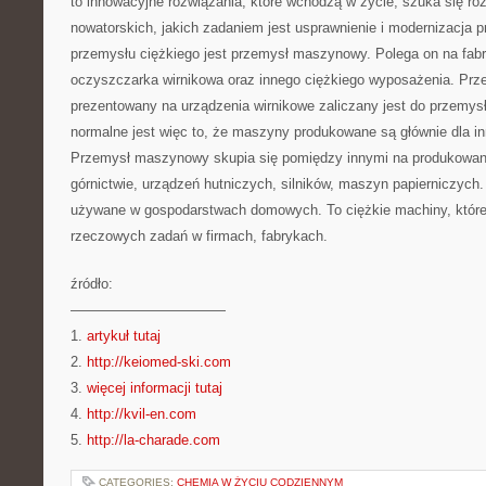
to innowacyjne rozwiązania, które wchodzą w życie, szuka się r
nowatorskich, jakich zadaniem jest usprawnienie i modernizacja 
przemysłu ciężkiego jest przemysł maszynowy. Polega on na fab
oczyszczarka wirnikowa oraz innego ciężkiego wyposażenia. P
prezentowany na urządzenia wirnikowe zaliczany jest do przemysłu
normalne jest więc to, że maszyny produkowane są głównie dla in
Przemysł maszynowy skupia się pomiędzy innymi na produkowa
górnictwie, urządzeń hutniczych, silników, maszyn papierniczych.
używane w gospodarstwach domowych. To ciężkie machiny, któr
rzeczowych zadań w firmach, fabrykach.
źródło:
———————————
1.
artykuł tutaj
2.
http://keiomed-ski.com
3.
więcej informacji tutaj
4.
http://kvil-en.com
5.
http://la-charade.com
CATEGORIES:
CHEMIA W ŻYCIU CODZIENNYM