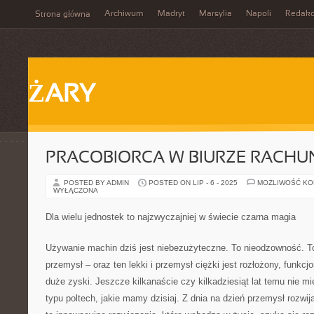
Archiwum
Madryt
Marsylia
Napoli
Redakc
Strona główna
ŻARY
PRACOBIORCA W BIURZE RACH
POSTED BY ADMIN
POSTED ON LIP - 6 - 2025
MOŻLIWOŚĆ K
WYŁĄCZONA
Dla wielu jednostek to najzwyczajniej w świecie czarna magia
Używanie machin dziś jest niebezużyteczne. To nieodzowność. To
przemysł – oraz ten lekki i przemysł ciężki jest rozłożony, funkcj
duże zyski. Jeszcze kilkanaście czy kilkadziesiąt lat temu nie m
typu poltech, jakie mamy dzisiaj. Z dnia na dzień przemysł rozwi