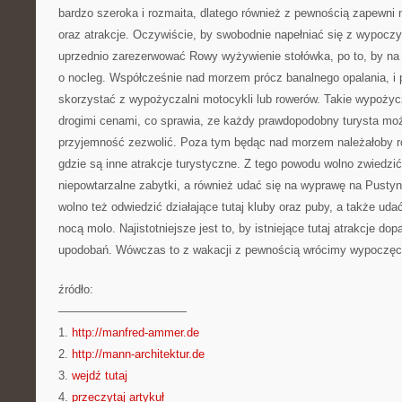
bardzo szeroka i rozmaita, dlatego również z pewnością zapewn
oraz atrakcje. Oczywiście, by swobodnie napełniać się z wypoczyn
uprzednio zarezerwować Rowy wyżywienie stołówka, po to, by na m
o nocleg. Współcześnie nad morzem prócz banalnego opalania, i 
skorzystać z wypożyczalni motocykli lub rowerów. Takie wypożycz
drogimi cenami, co sprawia, ze każdy prawdopodobny turysta moż
przyjemność zezwolić. Poza tym będąc nad morzem należałoby r
gdzie są inne atrakcje turystyczne. Z tego powodu wolno zwiedzi
niepowtarzalne zabytki, a również udać się na wyprawę na Pusty
wolno też odwiedzić działające tutaj kluby oraz puby, a także uda
nocą molo. Najistotniejsze jest to, by istniejące tutaj atrakcje d
upodobań. Wówczas to z wakacji z pewnością wrócimy wypoczęci
źródło:
———————————
1.
http://manfred-ammer.de
2.
http://mann-architektur.de
3.
wejdź tutaj
4.
przeczytaj artykuł