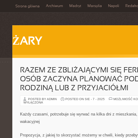
Archiwum
Madryt
Marsylia
Napoli
Redakc
Strona główna
ŻARY
RAZEM ZE ZBLIŻAJĄCYMI SIĘ FER
OSÓB ZACZYNA PLANOWAĆ PO
RODZINĄ LUB Z PRZYJACIÓŁMI
POSTED BY ADMIN
POSTED ON SIE - 7 - 2025
MOŻLIWOŚĆ K
WYŁĄCZONA
Każdy czasami, potrzebuje się wyrwać na kilka dni z mieszkania,
wakacyjnej
Propozycja, z jakiej to skorzystać możemy w chwili, kiedy prze