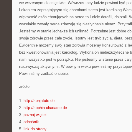
we wczesnym dziecięctwie. Wówczas tacy ludzie powinni być pod
Lekarzem zaprzątającym się chorobami serca jest kardiolog Wa
większość osób chorujących na serce to ludzie dorośli, dojrzali
wszelakie zawały serca zdarzają się niesłychanie nieraz. Przytrafi
Jesteśmy w stanie jednakże ich uniknąć. Potrzebne jest dobre db
swoje zdrowie przez całe życie. Istotny jest tryb życia, dieta, be
Ewidentnie możemy swój stan zdrowia możemy konsultować z lek
bez kwestionowania jest kardiolog. Wykona on niebezużyteczne ba
nami wszystko jest w porządku. Nie jesteśmy w stanie przez cał
nadzwyczaj aktywnymi. W pewnym wieku powinniśmy przystopowa
Powinniśmy zadbać o siebie.
źródło:
———————————
1.
http://sonjafoto.de
2.
http://sophia-chariarse.de
3.
poznaj więcej
4.
odnośnik
5.
link do strony