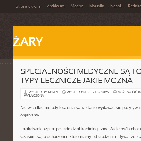
Archiwum
Madryt
Marsylia
Napoli
Redakc
Strona główna
ŻARY
SPECJALNOŚCI MEDYCZNE SĄ TO
TYPY LECZNICZE JAKIE MOŻNA
POSTED BY ADMIN
POSTED ON SIE - 16 - 2025
MOŻLIWOŚĆ 
WYŁĄCZONA
Nie wszelkie metody leczenia są w stanie wydawać się pozytywni
organizmy
Jakikolwiek szpital posiada dział kardiologiczny. Wiele osób chor
Czasem są to schorzenia, które mamy od urodzenia. Bywa, że sch