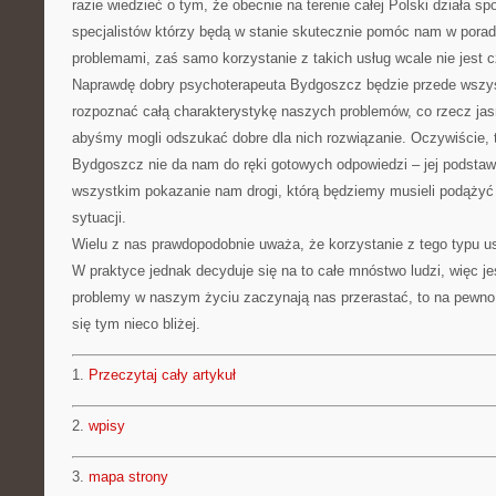
razie wiedzieć o tym, że obecnie na terenie całej Polski działa sp
specjalistów którzy będą w stanie skutecznie pomóc nam w porad
problemami, zaś samo korzystanie z takich usług wcale nie jest
Naprawdę dobry psychoterapeuta Bydgoszcz będzie przede wszys
rozpoznać całą charakterystykę naszych problemów, co rzecz jas
abyśmy mogli odszukać dobre dla nich rozwiązanie. Oczywiście, 
Bydgoszcz nie da nam do ręki gotowych odpowiedzi – jej podsta
wszystkim pokazanie nam drogi, którą będziemy musieli podążyć 
sytuacji.
Wielu z nas prawdopodobnie uważa, że korzystanie z tego typu u
W praktyce jednak decyduje się na to całe mnóstwo ludzi, więc je
problemy w naszym życiu zaczynają nas przerastać, to na pewn
się tym nieco bliżej.
1.
Przeczytaj cały artykuł
2.
wpisy
3.
mapa strony