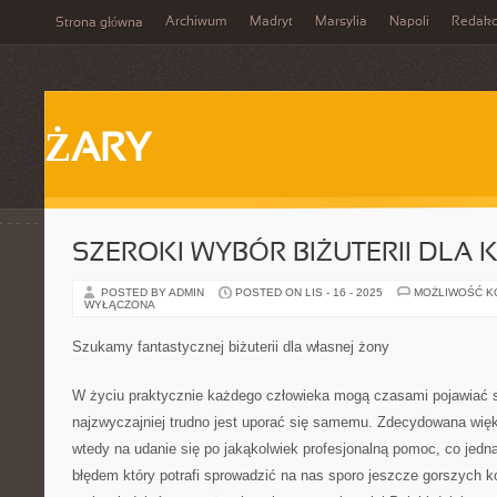
Archiwum
Madryt
Marsylia
Napoli
Redakc
Strona główna
ŻARY
SZEROKI WYBÓR BIŻUTERII DLA
POSTED BY ADMIN
POSTED ON LIS - 16 - 2025
MOŻLIWOŚĆ 
WYŁĄCZONA
Szukamy fantastycznej biżuterii dla własnej żony
W życiu praktycznie każdego człowieka mogą czasami pojawiać si
najzwyczajniej trudno jest uporać się samemu. Zdecydowana więk
wtedy na udanie się po jakąkolwiek profesjonalną pomoc, co jed
błędem który potrafi sprowadzić na nas sporo jeszcze gorszych 