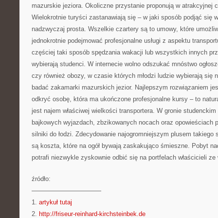
mazurskie jeziora. Okoliczne przystanie proponują w atrakcyjnej c
Wielokrotnie turyści zastanawiają się – w jaki sposób podjąć się
nadzwyczaj prosta. Wszelkie czartery są to umowy, które umożliwi
jednokrotnie podejmować profesjonalne usługi z aspektu transport
częściej taki sposób spędzania wakacji lub wszystkich innych p
wybierają studenci. W internecie wolno odszukać mnóstwo ogłosz
czy również obozy, w czasie których młodzi ludzie wybierają się n
badać zakamarki mazurskich jezior. Najlepszym rozwiązaniem je
odkryć osobę, która ma ukończone profesjonalne kursy – to natur
jest najem właściwej wielkości transportera. W gronie studenckim
bajkowych wyjazdach, zbzikowanych nocach oraz opowieściach p
silniki do łodzi. Zdecydowanie najogromniejszym plusem takiego
są koszta, które na ogół bywają zaskakująco śmieszne. Pobyt na
potrafi niezwykle zyskownie odbić się na portfelach właścicieli ze
źródło:
———————————
1.
artykuł tutaj
2.
http://friseur-reinhard-kirchsteinbek.de