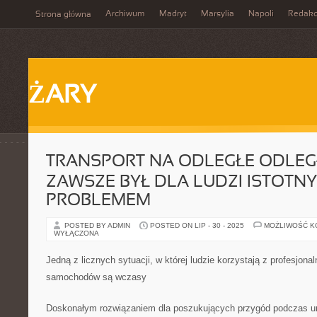
Archiwum
Madryt
Marsylia
Napoli
Redakc
Strona główna
ŻARY
TRANSPORT NA ODLEGŁE ODLEG
ZAWSZE BYŁ DLA LUDZI ISTOTN
PROBLEMEM
POSTED BY ADMIN
POSTED ON LIP - 30 - 2025
MOŻLIWOŚĆ 
WYŁĄCZONA
Jedną z licznych sytuacji, w której ludzie korzystają z profesjon
samochodów są wczasy
Doskonałym rozwiązaniem dla poszukujących przygód podczas ur