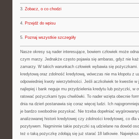
3.
Zobacz, o co chodzi
4.
Przejdź do wpisu
5.
Poznaj wszystkie szczegóły
Nasze okresy są nader interesujące, bowiem człowiek może odna
czym marzy. Jednakże często pojawia się ambaras, gdyż nie każd
zamarzy. W takich warunkach człowiek wybawia się pożyczkami. J
kredytową oraz zdolność kredytową, wówczas nie ma kłopotu z u
odpowiedniej kwoty wierzytelności. Jeśli aczkolwiek te kwestie w
najlepiej i bank neguje mu przydzielenia kredytu lub pożyczki, w
ratować pożyczkami typu chwilówki. To nader wzięta obecnie forma
dnia na dzień postanawia się coraz więcej ludzi. Ich najogromniej
je bardzo swobodnie pozyskać. Nie trzeba dopełniać wygórowanyc
analizowanej historii kredytowej czy zdolności kredytowej, co dla
pozytywem. Nagminnie takie pożyczki są udzielane na dowód osob
też o taką pożyczkę zdołają się już starać 18 latkowie. Największ