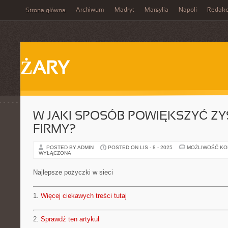
Archiwum
Madryt
Marsylia
Napoli
Redakc
Strona główna
ŻARY
W JAKI SPOSÓB POWIĘKSZYĆ ZY
FIRMY?
POSTED BY ADMIN
POSTED ON LIS - 8 - 2025
MOŻLIWOŚĆ K
WYŁĄCZONA
Najlepsze pożyczki w sieci
1.
Więcej ciekawych treści tutaj
2.
Sprawdź ten artykuł