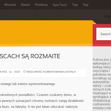
Marsylia
Napoli
Redakcja
Tagi
Tagi
Spis Treści
SUB
SCACH SĄ ROZMAITE
Kultura jest
wpływających
budują relacj
zwyczajów i
W
PAŹ - 11 - 2025
MOŻLIWOŚĆ KOMENTOWANIA
ZOSTAŁA
pokolenia na
RÓŻNYCH
MIEJSCACH
kształtują s
SĄ
autorytetów,
ROZMAITE
 nowego lub świeżo wyremontowanego
BUDYNKI
natury i cza
różnych kul
inspirujące 
 określonych posiadłości. Czasem szukamy domu, w
wynikające 
Globalizacja 
 pewnych sytuacjach chcemy rozkręcić swoją działalność
codzienności
biuro, na fabrykę. A nie jest łatwo odszukać należyta
empatyczneg