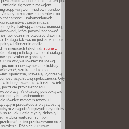
przyszłości. Jednocześnie kultura jest
– zmienia się wraz z rozwojem
 migracją, wpływem mediów i trendów
 Zmiany te nie zawsze są łatwe, bo
ry tożsamości i zakorzenionych
Społeczeństwa często muszą
pomiędzy tradycją a nowoczesnością,
równowagi, która pozwoli zachować
 ale równocześnie otworzyć drzwi na
a. Dlatego tak ważne jest zrozumienie
pektyw i śledzenie analiz
ch w miejscach takich jak
strona z
óre oferują refleksje na temat dialogu
rowego i zmian w globalnym
 Kultura wpływa również na rozwój
 poziom innowacyjności i struktury
Twórczość, sztuka i edukacja
ięzi społeczne, rozwijają wyobraźnię i
dporność psychiczną społeczności. Gdy
e w kulturę, inwestuje w ludzi – w ich
 poczucie przynależności i
 współpracy. W dłuższej perspektywie
e się nie tylko fundamentem
ale również motorem rozwoju i
łączącym przeszłość z przyszłością.
 jednym z najpotężniejszych czynników
 na to, jak ludzie myślą, działają i
e. To zbiór wartości, symboli,
 przekonań, które przekazywane są z
 pokolenie. Różnice kulturowe