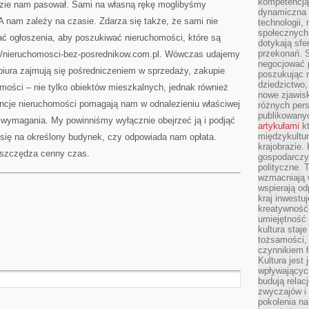
kompetencją 
dzie nam pasował. Sami na własną rękę moglibyśmy
dynamiczna 
 nam zależy na czasie. Zdarza się także, że sami nie
technologii,
społecznych.
ć ogłoszenia, aby poszukiwać nieruchomości, które są
dotykają sfe
przekonań. 
://nieruchomosci-bez-posrednikow.com.pl. Wówczas udajemy
negocjować 
 biura zajmują się pośredniczeniem w sprzedaży, zakupie
poszukując 
dziedzictwo,
mości – nie tylko obiektów mieszkalnych, jednak również
nowe zjawisk
gencje nieruchomości pomagają nam w odnalezieniu właściwej
różnych pers
publikowany
 wymagania. My powinniśmy wyłącznie obejrzeć ją i podjąć
artykułami
kt
międzykultu
 się na określony budynek, czy odpowiada nam opłata.
krajobrazie.
 oszczędza cenny czas.
gospodarczy,
polityczne. 
wzmacniają w
wspierają o
kraj inwestuj
kreatywność,
umiejętność
kultura staj
tożsamości, 
czynnikiem 
Kultura jest
wpływających
budują relacj
zwyczajów i
pokolenia na