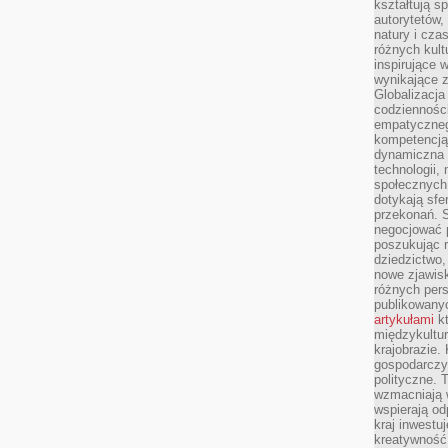
kształtują s
autorytetów,
natury i cza
różnych kul
inspirujące 
wynikające 
Globalizacja 
codzienności
empatyczneg
kompetencją 
dynamiczna 
technologii,
społecznych.
dotykają sfe
przekonań. 
negocjować 
poszukując 
dziedzictwo,
nowe zjawisk
różnych pers
publikowany
artykułami
kt
międzykultu
krajobrazie.
gospodarczy,
polityczne. 
wzmacniają w
wspierają o
kraj inwestuj
kreatywność,