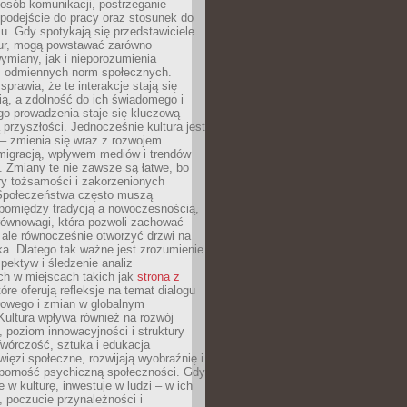
posób komunikacji, postrzeganie
 podejście do pracy oraz stosunek do
su. Gdy spotykają się przedstawiciele
tur, mogą powstawać zarówno
wymiany, jak i nieporozumienia
z odmiennych norm społecznych.
sprawia, że te interakcje stają się
ą, a zdolność do ich świadomego i
o prowadzenia staje się kluczową
przyszłości. Jednocześnie kultura jest
– zmienia się wraz z rozwojem
 migracją, wpływem mediów i trendów
 Zmiany te nie zawsze są łatwe, bo
ry tożsamości i zakorzenionych
Społeczeństwa często muszą
pomiędzy tradycją a nowoczesnością,
równowagi, która pozwoli zachować
 ale równocześnie otworzyć drzwi na
a. Dlatego tak ważne jest zrozumienie
pektyw i śledzenie analiz
ch w miejscach takich jak
strona z
óre oferują refleksje na temat dialogu
rowego i zmian w globalnym
 Kultura wpływa również na rozwój
 poziom innowacyjności i struktury
Twórczość, sztuka i edukacja
ięzi społeczne, rozwijają wyobraźnię i
dporność psychiczną społeczności. Gdy
e w kulturę, inwestuje w ludzi – w ich
 poczucie przynależności i