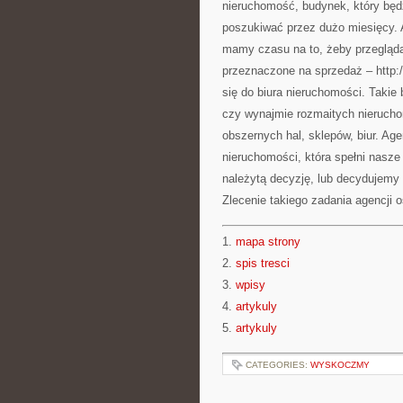
nieruchomość, budynek, który bę
poszukiwać przez dużo miesięcy. A
mamy czasu na to, żeby przegląda
przeznaczone na sprzedaż – http
się do biura nieruchomości. Takie
czy wynajmie rozmaitych nierucho
obszernych hal, sklepów, biur. A
nieruchomości, która spełni nasze
należytą decyzję, lub decydujemy
Zlecenie takiego zadania agencji
1.
mapa strony
2.
spis tresci
3.
wpisy
4.
artykuly
5.
artykuly
CATEGORIES:
WYSKOCZMY