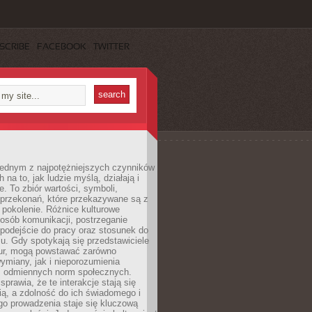
SCRIBE
FACEBOOK
TWITTER
 jednym z najpotężniejszych czynników
 na to, jak ludzie myślą, działają i
e. To zbiór wartości, symboli,
 przekonań, które przekazywane są z
 pokolenie. Różnice kulturowe
posób komunikacji, postrzeganie
 podejście do pracy oraz stosunek do
su. Gdy spotykają się przedstawiciele
tur, mogą powstawać zarówno
wymiany, jak i nieporozumienia
z odmiennych norm społecznych.
sprawia, że te interakcje stają się
ą, a zdolność do ich świadomego i
o prowadzenia staje się kluczową