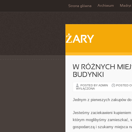
Archiwum
Madryt
Strona główna
ŻARY
W RÓŻNYCH MIEJ
BUDYNKI
POSTED BY ADMIN
POSTED ON 
WYŁĄCZONA
Jednym z pierwszych zakupów do
Jesteśmy zaciekawieni kupieniem
którym moglibyśmy zamieszkać, w
gospodarczą i szukamy miejsca na 