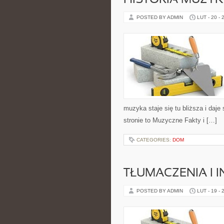
HISTORIA MUZYK
POSTED BY ADMIN
LUT - 20 - 
muzyka staje się tu bliższa i daje
stronie to Muzyczne Fakty i […]
CATEGORIES:
DOM
TŁUMACZENIA I 
POSTED BY ADMIN
LUT - 19 - 