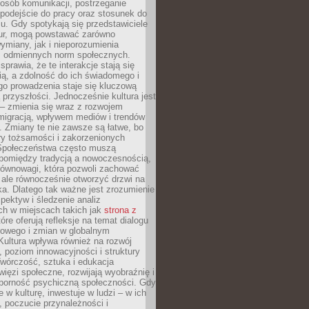
posób komunikacji, postrzeganie
 podejście do pracy oraz stosunek do
su. Gdy spotykają się przedstawiciele
tur, mogą powstawać zarówno
wymiany, jak i nieporozumienia
z odmiennych norm społecznych.
sprawia, że te interakcje stają się
ą, a zdolność do ich świadomego i
o prowadzenia staje się kluczową
przyszłości. Jednocześnie kultura jest
– zmienia się wraz z rozwojem
 migracją, wpływem mediów i trendów
 Zmiany te nie zawsze są łatwe, bo
ry tożsamości i zakorzenionych
Społeczeństwa często muszą
pomiędzy tradycją a nowoczesnością,
równowagi, która pozwoli zachować
 ale równocześnie otworzyć drzwi na
a. Dlatego tak ważne jest zrozumienie
pektyw i śledzenie analiz
ch w miejscach takich jak
strona z
óre oferują refleksje na temat dialogu
rowego i zmian w globalnym
 Kultura wpływa również na rozwój
 poziom innowacyjności i struktury
Twórczość, sztuka i edukacja
ięzi społeczne, rozwijają wyobraźnię i
dporność psychiczną społeczności. Gdy
e w kulturę, inwestuje w ludzi – w ich
 poczucie przynależności i