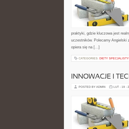
praktyki, gdzie kluczowa jest real
uczestników. Polecamy Angielski 
opiera się na […]
CATEGORIES:
DIETY SPECJALIST
INNOWACJE I TE
POSTED BY ADMIN
LUT - 19 - 