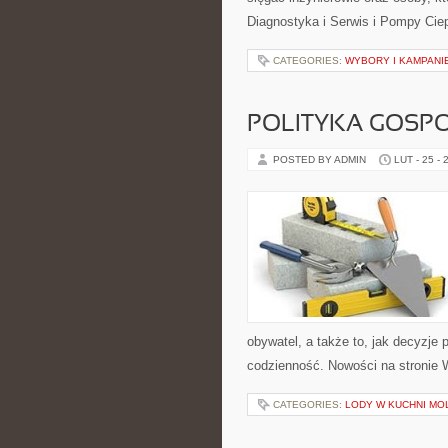
Diagnostyka i Serwis i Pompy Ciep
CATEGORIES:
WYBORY I KAMPANI
POLITYKA GOSP
POSTED BY ADMIN
LUT - 25 - 
obywatel, a także to, jak decyzje
codzienność. Nowości na stronie W
CATEGORIES:
LODY W KUCHNI MO