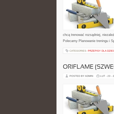
chcą trenować rozsądniej, niezależ
Polecamy Planowanie treningu i Sp
CATEGORIES:
PRZEPISY DLA DZIE
ORIFLAME (SZWE
POSTED BY ADMIN
LUT - 23 - 