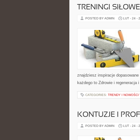
TRENINGI SIŁOWE
POSTED BY ADMIN
LUT - 24 - 
znajdziesz inspiracje dopasowane d
każdego to Zdrowie i regeneracja 
CATEGORIES:
TRENDY I NOWOŚCI
KONTUZJE I PRO
POSTED BY ADMIN
LUT - 24 - 