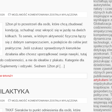
kształtują s
autorytetów,
natury i cza
różnych kul
TRENINGI
2026
MOŻLIWOŚĆ KOMENTOWANIA
ZOSTAŁA WYŁĄCZONA
inspirujące 
SIŁOWE
wynikające 
Globalizacja 
12ton.pl to przestrzeń dla osób, które chcą zbudować
codzienności
kondycję, schudnąć oraz wkręcić się w jazdę na dwóch
empatyczneg
kompetencją 
kółkach. To serwis, w którym aktywność fizyczna łączy
dynamiczna 
się z dobrym samopoczuciem, a podejście do celów jest
technologii,
społecznych.
praktyczne. Jeśli szukasz sprawdzonych kierunków
dotykają sfe
przekonań. 
działania albo chcesz uporządkować swoje nawyki, tutaj
negocjować 
o codzienności, a nie do ideałów z plakatu. Kategorie dla
poszukując 
dziedzictwo,
i Suplementy i odżywki. Sednem 12ton.pl […]
nowe zjawisk
różnych pers
publikowany
 W BRANŻY
artykułami
kt
międzykultu
krajobrazie.
FILAKTYKA
gospodarczy,
polityczne. 
wzmacniają w
KONTUZJE
2026
MOŻLIWOŚĆ KOMENTOWANIA
ZOSTAŁA WYŁĄCZONA
wspierają o
I
kraj inwestuj
PROFILAKTYKA
kreatywność,
TKKF Sieraków to punkt odniesienia dla osób, które