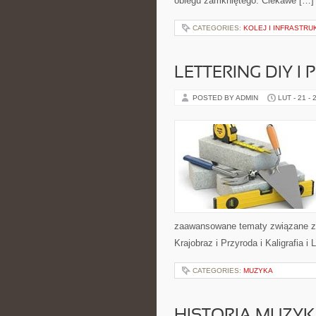
obiegu zamkniętego. Ciekawe […]
CATEGORIES:
KOLEJ I INFRASTR
LETTERING DIY I
POSTED BY ADMIN
LUT - 21 - 
zaawansowane tematy związane z 
Krajobraz i Przyroda i Kaligrafia i
CATEGORIES:
MUZYKA