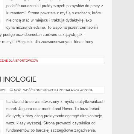
podejść nauczania i praktycznych pomysłów do pracy z
kursantami. Strona powstała z myślą o osobach, które
nie chcą stać w miejscu i traktują dydaktykę jako
dynamiczną dziedzinę. To wspólna przestrzeń teorii i
ny postęp oraz dobrostan zarówno uczących, jak i
z muzyki i Angielski dla zaawansowanych. Idea strony
YCZNE DLA SPORTOWCÓW
CHNOLOGIE
INNOWACJE
2026
MOŻLIWOŚĆ KOMENTOWANIA
ZOSTAŁA WYŁĄCZONA
I
TECHNOLOGIE
Landworld to serwis stworzony z myślą o użytkownikach
marek Jaguara oraz marki Land Rover. To baza treści
dla tych, którzy chcą praktycznie ogarnąć eksploatację
wozu klasy wyższej. Strona prowadzi czytelnika od
fundamentów po bardziej szczegółowe zagadnienia,