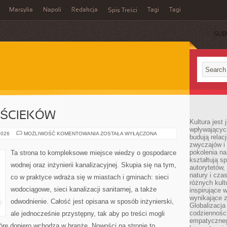
Marsylia
Napoli
Redakcja
Tagi
Tagi
Spis Treści
SUB
 ŚCIEKÓW
Kultura jest
wpływających
OCZYSZCZALNIE
2026
MOŻLIWOŚĆ KOMENTOWANIA
ZOSTAŁA WYŁĄCZONA
budują relacj
ŚCIEKÓW
zwyczajów i
pokolenia na
Ta strona to kompleksowe miejsce wiedzy o gospodarce
kształtują s
wodnej oraz inżynierii kanalizacyjnej. Skupia się na tym,
autorytetów,
natury i cza
co w praktyce wdraża się w miastach i gminach: sieci
różnych kul
wodociągowe, sieci kanalizacji sanitarnej, a także
inspirujące 
wynikające 
odwodnienie. Całość jest opisana w sposób inżynierski,
Globalizacja 
codzienności
ale jednocześnie przystępny, tak aby po treści mogli
empatyczneg
tóre dopiero wchodzą w branżę. Nowości na stronie to