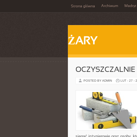
Archiwum
Madryt
Strona główna
ŻARY
OCZYSZCZALNIE
POSTED BY ADMIN
LUT - 27 - 
sięgać inżynierowie oraz osoby, k