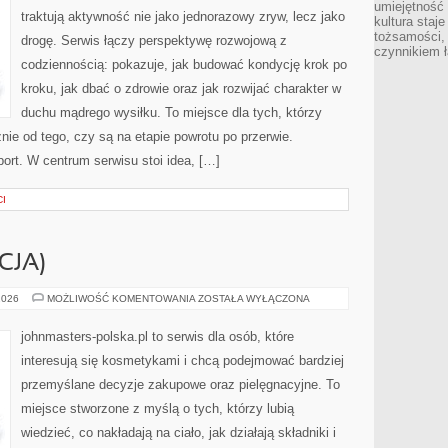
umiejętność
traktują aktywność nie jako jednorazowy zryw, lecz jako
kultura staj
tożsamości, 
drogę. Serwis łączy perspektywę rozwojową z
czynnikiem 
codziennością: pokazuje, jak budować kondycję krok po
kroku, jak dbać o zdrowie oraz jak rozwijać charakter w
duchu mądrego wysiłku. To miejsce dla tych, którzy
nie od tego, czy są na etapie powrotu po przerwie.
ort. W centrum serwisu stoi idea, […]
CI
CJA)
ORIFLAME
2026
MOŻLIWOŚĆ KOMENTOWANIA
ZOSTAŁA WYŁĄCZONA
(SZWECJA)
johnmasters-polska.pl to serwis dla osób, które
interesują się kosmetykami i chcą podejmować bardziej
przemyślane decyzje zakupowe oraz pielęgnacyjne. To
miejsce stworzone z myślą o tych, którzy lubią
wiedzieć, co nakładają na ciało, jak działają składniki i