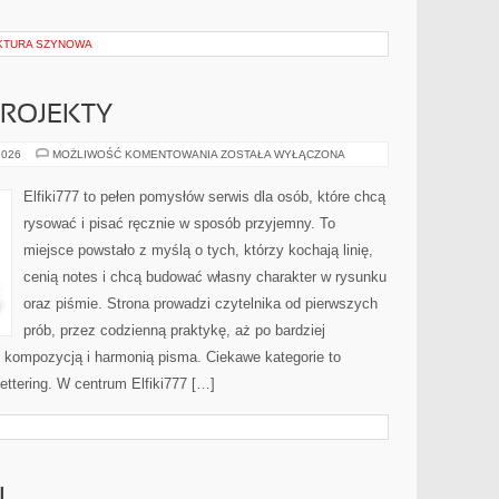
UKTURA SZYNOWA
 PROJEKTY
LETTERING
2026
MOŻLIWOŚĆ KOMENTOWANIA
ZOSTAŁA WYŁĄCZONA
DIY
I
PROJEKTY
Elfiki777 to pełen pomysłów serwis dla osób, które chcą
rysować i pisać ręcznie w sposób przyjemny. To
miejsce powstało z myślą o tych, którzy kochają linię,
cenią notes i chcą budować własny charakter w rysunku
oraz piśmie. Strona prowadzi czytelnika od pierwszych
prób, przez codzienną praktykę, aż po bardziej
kompozycją i harmonią pisma. Ciekawe kategorie to
 Lettering. W centrum Elfiki777 […]