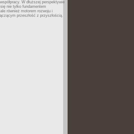
 współpracy. W dłuższej perspektywie
e się nie tylko fundamentem
ale również motorem rozwoju i
łączącym przeszłość z przyszłością.