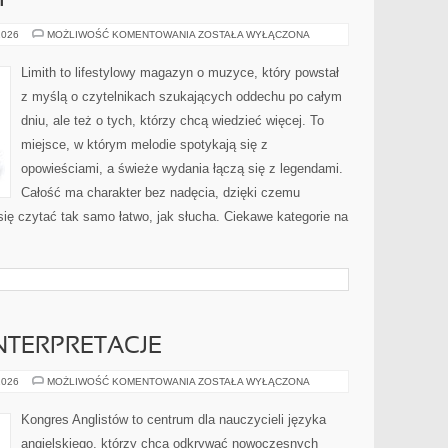
I
HISTORIA
2026
MOŻLIWOŚĆ KOMENTOWANIA
ZOSTAŁA WYŁĄCZONA
MUZYKI
Limith to lifestylowy magazyn o muzyce, który powstał
z myślą o czytelnikach szukających oddechu po całym
dniu, ale też o tych, którzy chcą wiedzieć więcej. To
miejsce, w którym melodie spotykają się z
opowieściami, a świeże wydania łączą się z legendami.
Całość ma charakter bez nadęcia, dzięki czemu
 się czytać tak samo łatwo, jak słucha. Ciekawe kategorie na
INTERPRETACJE
TŁUMACZENIA
2026
MOŻLIWOŚĆ KOMENTOWANIA
ZOSTAŁA WYŁĄCZONA
I
INTERPRETACJE
Kongres Anglistów to centrum dla nauczycieli języka
angielskiego, którzy chcą odkrywać nowoczesnych