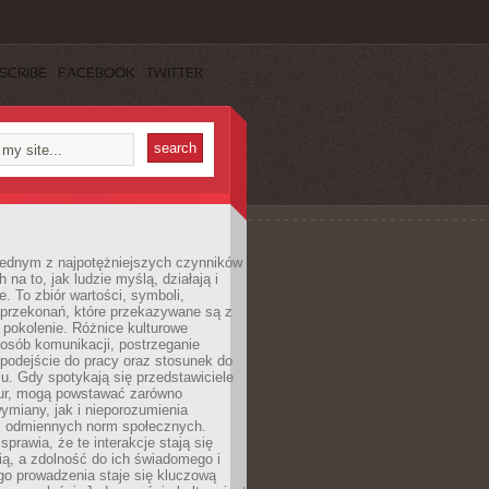
SCRIBE
FACEBOOK
TWITTER
 jednym z najpotężniejszych czynników
 na to, jak ludzie myślą, działają i
e. To zbiór wartości, symboli,
 przekonań, które przekazywane są z
 pokolenie. Różnice kulturowe
posób komunikacji, postrzeganie
 podejście do pracy oraz stosunek do
su. Gdy spotykają się przedstawiciele
tur, mogą powstawać zarówno
wymiany, jak i nieporozumienia
z odmiennych norm społecznych.
sprawia, że te interakcje stają się
ą, a zdolność do ich świadomego i
o prowadzenia staje się kluczową