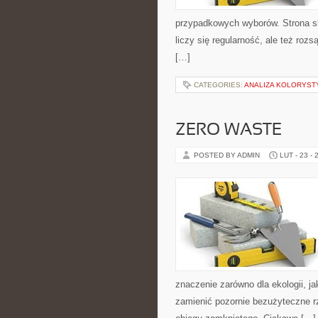
przypadkowych wyborów. Strona sku
liczy się regularność, ale też ro
[…]
CATEGORIES:
ANALIZA KOLORYST
ZERO WASTE
POSTED BY ADMIN
LUT - 23 - 
znaczenie zarówno dla ekologii, jak
zamienić pozornie bezużyteczne r