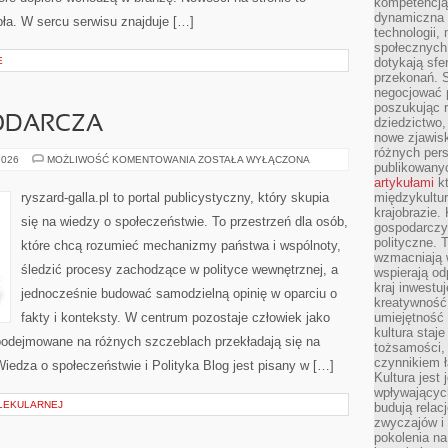
kompetencją 
dynamiczna 
ła. W sercu serwisu znajduje […]
technologii,
społecznych.
E
dotykają sfe
przekonań. 
negocjować 
poszukując 
ODARCZA
dziedzictwo,
nowe zjawisk
różnych pers
POLITYKA
2026
MOŻLIWOŚĆ KOMENTOWANIA
ZOSTAŁA WYŁĄCZONA
publikowany
GOSPODARCZA
artykułami
kt
ryszard-galla.pl to portal publicystyczny, który skupia
międzykultu
krajobrazie.
się na wiedzy o społeczeństwie. To przestrzeń dla osób,
gospodarczy,
polityczne. 
które chcą rozumieć mechanizmy państwa i wspólnoty,
wzmacniają w
śledzić procesy zachodzące w polityce wewnętrznej, a
wspierają o
kraj inwestuj
jednocześnie budować samodzielną opinię w oparciu o
kreatywność,
fakty i konteksty. W centrum pozostaje człowiek jako
umiejętność
kultura staj
 podejmowane na różnych szczeblach przekładają się na
tożsamości, 
czynnikiem 
iedza o społeczeństwie i Polityka Blog jest pisany w […]
Kultura jest
wpływających
LEKULARNEJ
budują relacj
zwyczajów i
pokolenia na