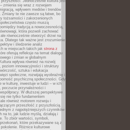
przyszłości. Jednocześnie kultura jest
– zmienia się wraz z rozwojem
 migracją, wpływem mediów i trendów
 Zmiany te nie zawsze są łatwe, bo
ry tożsamości i zakorzenionych
Społeczeństwa często muszą
pomiędzy tradycją a nowoczesnością,
równowagi, która pozwoli zachować
 ale równocześnie otworzyć drzwi na
a. Dlatego tak ważne jest zrozumienie
pektyw i śledzenie analiz
ch w miejscach takich jak
strona z
óre oferują refleksje na temat dialogu
rowego i zmian w globalnym
 Kultura wpływa również na rozwój
 poziom innowacyjności i struktury
Twórczość, sztuka i edukacja
ięzi społeczne, rozwijają wyobraźnię i
dporność psychiczną społeczności. Gdy
e w kulturę, inwestuje w ludzi – w ich
 poczucie przynależności i
 współpracy. W dłuższej perspektywie
e się nie tylko fundamentem
ale również motorem rozwoju i
łączącym przeszłość z przyszłością.
 jednym z najpotężniejszych czynników
 na to, jak ludzie myślą, działają i
e. To zbiór wartości, symboli,
 przekonań, które przekazywane są z
 pokolenie. Różnice kulturowe