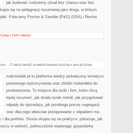
jak budować codzienny rytuał bez chaosu oraz bez
pia się na pielęgnacji rozumianej jako droga, w którym
zsądek. Polecamy Procter & Gamble (P&G) (USA) i Revlon
YCZNA I TYPY URODY
ZERO
2026
MOŻLIWOŚĆ KOMENTOWANIA
ZOSTAŁA WYŁĄCZONA
WASTE
makmetalik.pl to platforma wiedzy poświęcony tematyce
ponownego wykorzystania oraz zbiórki materiałów do
przetworzenia. To miejsce dla osób i firm, które chcą
lepiej rozumieć, jak działa rynek metali, jak przygotować
odpady do sprzedaży, jak przebiega proces segregacji
oraz dlaczego właściwe postępowanie z odpadami ma
 i dla portfela. Strona skupia się na praktyce: pokazuje, jak
zeczy w wartość, jednocześnie wspierając gospodarkę