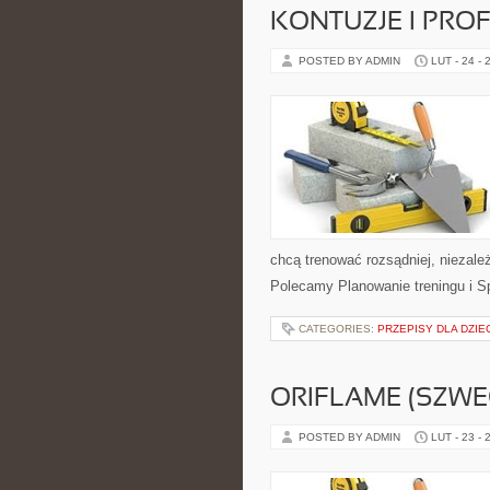
KONTUZJE I PRO
POSTED BY ADMIN
LUT - 24 - 
chcą trenować rozsądniej, niezależ
Polecamy Planowanie treningu i Sp
CATEGORIES:
PRZEPISY DLA DZIE
ORIFLAME (SZWE
POSTED BY ADMIN
LUT - 23 - 