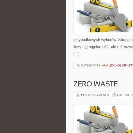
przypadkowych wyborów. Strona sku
liczy się regularność, ale też ro
[…]
CATEGORIES:
ANALIZA KOLORYST
ZERO WASTE
POSTED BY ADMIN
LUT - 23 - 