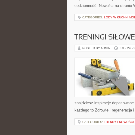
codzienność. Nowości na stronie W
CATEGORIES:
LODY W KUCHNI MO
TRENINGI SIŁOWE
POSTED BY ADMIN
LUT - 24 - 
znajdziesz inspiracje dopasowane d
każdego to Zdrowie i regeneracja 
CATEGORIES:
TRENDY I NOWOŚCI