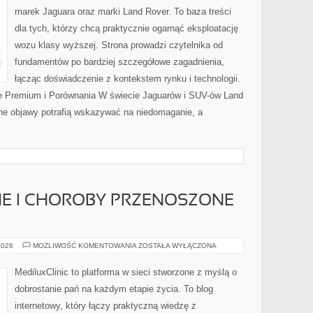
marek Jaguara oraz marki Land Rover. To baza treści
dla tych, którzy chcą praktycznie ogarnąć eksploatację
wozu klasy wyższej. Strona prowadzi czytelnika od
fundamentów po bardziej szczegółowe zagadnienia,
łącząc doświadczenie z kontekstem rynku i technologii.
 Premium i Porównania W świecie Jaguarów i SUV-ów Land
bne objawy potrafią wskazywać na niedomaganie, a
NE I CHOROBY PRZENOSZONE
INFEKCJE
2026
MOŻLIWOŚĆ KOMENTOWANIA
ZOSTAŁA WYŁĄCZONA
INTYMNE
I
CHOROBY
MediluxClinic to platforma w sieci stworzone z myślą o
PRZENOSZONE
DROGĄ
dobrostanie pań na każdym etapie życia. To blog
PŁCIOWĄ
internetowy, który łączy praktyczną wiedzę z