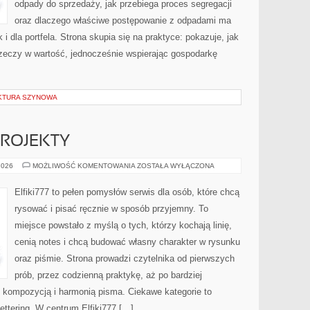
odpady do sprzedaży, jak przebiega proces segregacji
oraz dlaczego właściwe postępowanie z odpadami ma
 i dla portfela. Strona skupia się na praktyce: pokazuje, jak
zeczy w wartość, jednocześnie wspierając gospodarkę
UKTURA SZYNOWA
 PROJEKTY
LETTERING
2026
MOŻLIWOŚĆ KOMENTOWANIA
ZOSTAŁA WYŁĄCZONA
DIY
I
PROJEKTY
Elfiki777 to pełen pomysłów serwis dla osób, które chcą
rysować i pisać ręcznie w sposób przyjemny. To
miejsce powstało z myślą o tych, którzy kochają linię,
cenią notes i chcą budować własny charakter w rysunku
oraz piśmie. Strona prowadzi czytelnika od pierwszych
prób, przez codzienną praktykę, aż po bardziej
kompozycją i harmonią pisma. Ciekawe kategorie to
 Lettering. W centrum Elfiki777 […]