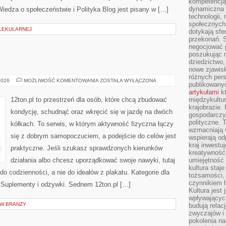
kompetencją 
dynamiczna 
iedza o społeczeństwie i Polityka Blog jest pisany w […]
technologii,
społecznych.
LEKULARNEJ
dotykają sfe
przekonań. 
negocjować 
poszukując 
dziedzictwo,
nowe zjawisk
różnych pers
TRENINGI
2026
MOŻLIWOŚĆ KOMENTOWANIA
ZOSTAŁA WYŁĄCZONA
publikowany
SIŁOWE
artykułami
kt
12ton.pl to przestrzeń dla osób, które chcą zbudować
międzykultu
krajobrazie.
kondycję, schudnąć oraz wkręcić się w jazdę na dwóch
gospodarczy,
polityczne. 
kółkach. To serwis, w którym aktywność fizyczna łączy
wzmacniają w
się z dobrym samopoczuciem, a podejście do celów jest
wspierają o
kraj inwestuj
praktyczne. Jeśli szukasz sprawdzonych kierunków
kreatywność,
działania albo chcesz uporządkować swoje nawyki, tutaj
umiejętność
kultura staj
o codzienności, a nie do ideałów z plakatu. Kategorie dla
tożsamości, 
czynnikiem 
i Suplementy i odżywki. Sednem 12ton.pl […]
Kultura jest
wpływających
 W BRANŻY
budują relacj
zwyczajów i
pokolenia na