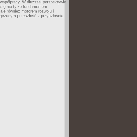
 współpracy. W dłuższej perspektywie
e się nie tylko fundamentem
ale również motorem rozwoju i
łączącym przeszłość z przyszłością.