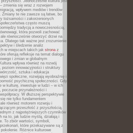
przyszłości. Jednocześnie kultura jest
– zmienia się wraz z rozwojem
 migracją, wpływem mediów i trendów
 Zmiany te nie zawsze są łatwe, bo
ry tożsamości i zakorzenionych
Społeczeństwa często muszą
pomiędzy tradycją a nowoczesnością,
równowagi, która pozwoli zachować
 ale równocześnie otworzyć drzwi na
a. Dlatego tak ważne jest zrozumienie
pektyw i śledzenie analiz
ch w miejscach takich jak
strona z
óre oferują refleksje na temat dialogu
rowego i zmian w globalnym
 Kultura wpływa również na rozwój
 poziom innowacyjności i struktury
Twórczość, sztuka i edukacja
ięzi społeczne, rozwijają wyobraźnię i
dporność psychiczną społeczności. Gdy
e w kulturę, inwestuje w ludzi – w ich
 poczucie przynależności i
 współpracy. W dłuższej perspektywie
e się nie tylko fundamentem
ale również motorem rozwoju i
łączącym przeszłość z przyszłością.
 jednym z najpotężniejszych czynników
 na to, jak ludzie myślą, działają i
e. To zbiór wartości, symboli,
 przekonań, które przekazywane są z
 pokolenie. Różnice kulturowe