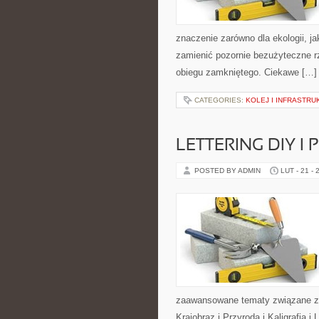
znaczenie zarówno dla ekologii, jak
zamienić pozornie bezużyteczne r
obiegu zamkniętego. Ciekawe […]
CATEGORIES:
KOLEJ I INFRASTR
LETTERING DIY I
POSTED BY ADMIN
LUT - 21 - 
zaawansowane tematy związane z 
Krajobraz i Przyroda i Kaligrafia i