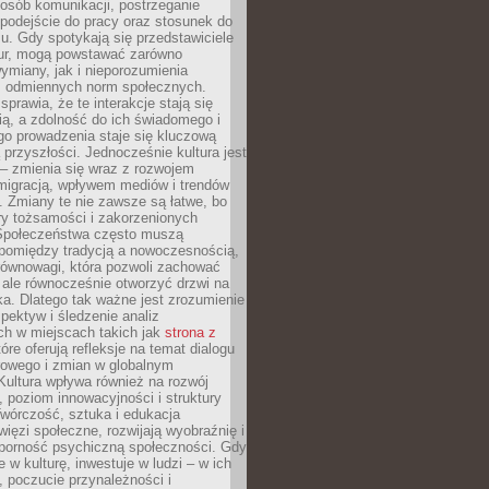
posób komunikacji, postrzeganie
 podejście do pracy oraz stosunek do
su. Gdy spotykają się przedstawiciele
tur, mogą powstawać zarówno
wymiany, jak i nieporozumienia
z odmiennych norm społecznych.
sprawia, że te interakcje stają się
ą, a zdolność do ich świadomego i
o prowadzenia staje się kluczową
przyszłości. Jednocześnie kultura jest
– zmienia się wraz z rozwojem
 migracją, wpływem mediów i trendów
 Zmiany te nie zawsze są łatwe, bo
ry tożsamości i zakorzenionych
Społeczeństwa często muszą
pomiędzy tradycją a nowoczesnością,
równowagi, która pozwoli zachować
 ale równocześnie otworzyć drzwi na
a. Dlatego tak ważne jest zrozumienie
pektyw i śledzenie analiz
ch w miejscach takich jak
strona z
óre oferują refleksje na temat dialogu
rowego i zmian w globalnym
 Kultura wpływa również na rozwój
 poziom innowacyjności i struktury
Twórczość, sztuka i edukacja
ięzi społeczne, rozwijają wyobraźnię i
dporność psychiczną społeczności. Gdy
e w kulturę, inwestuje w ludzi – w ich
 poczucie przynależności i