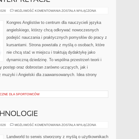
INTERPRETACJE
TŁUMACZENIA
2026
MOŻLIWOŚĆ KOMENTOWANIA
ZOSTAŁA WYŁĄCZONA
I
INTERPRETACJE
Kongres Anglistów to centrum dla nauczycieli języka
angielskiego, którzy chcą odkrywać nowoczesnych
podejść nauczania i praktycznych pomysłów do pracy z
kursantami. Strona powstała z myślą o osobach, które
nie chcą stać w miejscu i traktują dydaktykę jako
dynamiczną dziedzinę. To wspólna przestrzeń teorii i
ny postęp oraz dobrostan zarówno uczących, jak i
z muzyki i Angielski dla zaawansowanych. Idea strony
YCZNE DLA SPORTOWCÓW
CHNOLOGIE
INNOWACJE
2026
MOŻLIWOŚĆ KOMENTOWANIA
ZOSTAŁA WYŁĄCZONA
I
TECHNOLOGIE
Landworld to serwis stworzony z myślą o użytkownikach