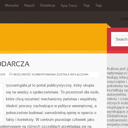
Marsylia
Napoli
Redakcja
Tagi
Tagi
Spis Treści
SUB
ODARCZA
Kultura jest
wpływających
POLITYKA
2026
MOŻLIWOŚĆ KOMENTOWANIA
ZOSTAŁA WYŁĄCZONA
budują relacj
GOSPODARCZA
zwyczajów i
ryszard-galla.pl to portal publicystyczny, który skupia
pokolenia na
kształtują s
się na wiedzy o społeczeństwie. To przestrzeń dla osób,
autorytetów,
natury i cza
które chcą rozumieć mechanizmy państwa i wspólnoty,
różnych kul
śledzić procesy zachodzące w polityce wewnętrznej, a
inspirujące 
wynikające 
jednocześnie budować samodzielną opinię w oparciu o
Globalizacja 
fakty i konteksty. W centrum pozostaje człowiek jako
codzienności
empatyczneg
 podejmowane na różnych szczeblach przekładają się na