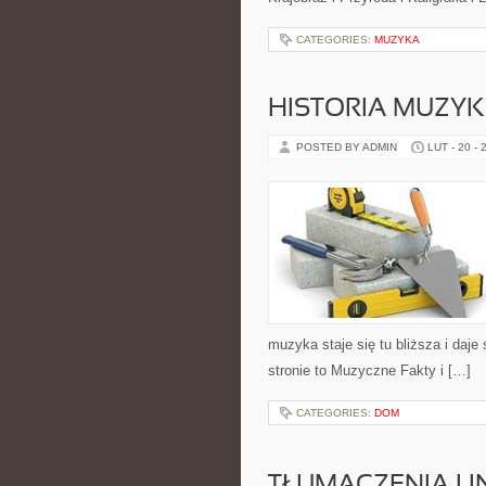
CATEGORIES:
MUZYKA
HISTORIA MUZYK
POSTED BY ADMIN
LUT - 20 - 
muzyka staje się tu bliższa i daje
stronie to Muzyczne Fakty i […]
CATEGORIES:
DOM