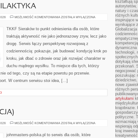
kształtują s
FILAKTYKA
autorytetów,
natury i cza
różnych kul
KONTUZJE
2026
MOŻLIWOŚĆ KOMENTOWANIA
ZOSTAŁA WYŁĄCZONA
inspirujące 
I
PROFILAKTYKA
wynikające 
TKKF Sieraków to punkt odniesienia dla osób, które
Globalizacja 
codzienności
traktują aktywność nie jako jednorazowy zryw, lecz jako
empatyczneg
kompetencją 
drogę. Serwis łączy perspektywę rozwojową z
dynamiczna 
codziennością: pokazuje, jak budować kondycję krok po
technologii,
społecznych.
kroku, jak dbać o zdrowie oraz jak rozwijać charakter w
dotykają sfe
duchu mądrego wysiłku. To miejsce dla tych, którzy
przekonań. 
negocjować 
nie od tego, czy są na etapie powrotu po przerwie.
poszukując 
dziedzictwo,
ort. W centrum serwisu stoi idea, […]
nowe zjawisk
różnych pers
CI
publikowany
artykułami
kt
międzykultu
krajobrazie.
CJA)
gospodarczy,
polityczne. 
wzmacniają w
ORIFLAME
2026
MOŻLIWOŚĆ KOMENTOWANIA
ZOSTAŁA WYŁĄCZONA
wspierają o
(SZWECJA)
kraj inwestuj
johnmasters-polska.pl to serwis dla osób, które
kreatywność,