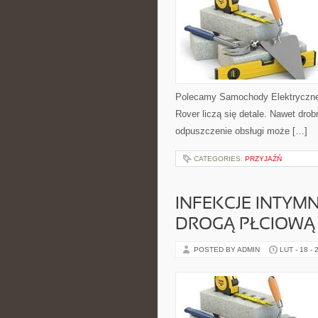
Polecamy Samochody Elektryczne
Rover liczą się detale. Nawet dro
odpuszczenie obsługi może […]
CATEGORIES:
PRZYJAŹŃ
INFEKCJE INTYM
DROGĄ PŁCIOWĄ
POSTED BY ADMIN
LUT - 18 - 