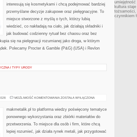
umiejętność
interesują się kosmetykami i chcą podejmować bardziej
kultura staj
tożsamości, 
przemyślane decyzje zakupowe oraz pielęgnacyjne. To
czynnikiem 
miejsce stworzone z myślą o tych, którzy lubią
wiedzieć, co nakładają na ciało, jak działają składniki i
jak budować codzienny rytuał bez chaosu oraz bez
pia się na pielęgnacji rozumianej jako droga, w którym
zsądek. Polecamy Procter & Gamble (P&G) (USA) i Revlon
YCZNA I TYPY URODY
ZERO
2026
MOŻLIWOŚĆ KOMENTOWANIA
ZOSTAŁA WYŁĄCZONA
WASTE
makmetalik.pl to platforma wiedzy poświęcony tematyce
ponownego wykorzystania oraz zbiórki materiałów do
przetworzenia. To miejsce dla osób i firm, które chcą
lepiej rozumieć, jak działa rynek metali, jak przygotować