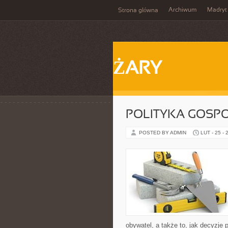
Archiwum
Madryt
Strona główna
ŻARY
POLITYKA GOSP
POSTED BY ADMIN
LUT - 25 - 
obywatel, a także to, jak decyzje