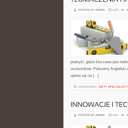
TŁUMACZENIA I 
POSTED BY ADMIN
LUT - 19 - 
praktyki, gdzie kluczowa jest real
uczestników. Polecamy Angielski 
opiera się na […]
CATEGORIES:
DIETY SPECJALIST
INNOWACJE I TE
POSTED BY ADMIN
LUT - 19 - 