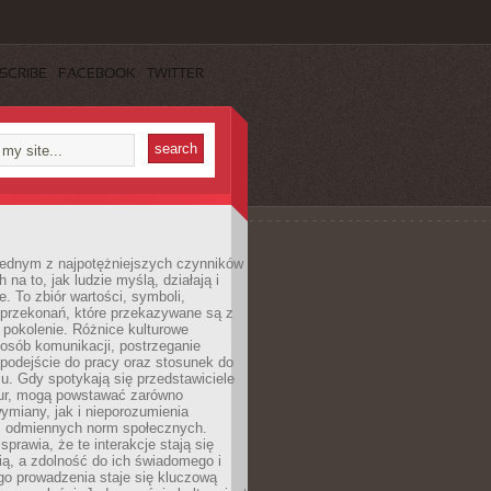
SCRIBE
FACEBOOK
TWITTER
 jednym z najpotężniejszych czynników
 na to, jak ludzie myślą, działają i
e. To zbiór wartości, symboli,
 przekonań, które przekazywane są z
 pokolenie. Różnice kulturowe
posób komunikacji, postrzeganie
 podejście do pracy oraz stosunek do
su. Gdy spotykają się przedstawiciele
tur, mogą powstawać zarówno
wymiany, jak i nieporozumienia
z odmiennych norm społecznych.
sprawia, że te interakcje stają się
ą, a zdolność do ich świadomego i
o prowadzenia staje się kluczową