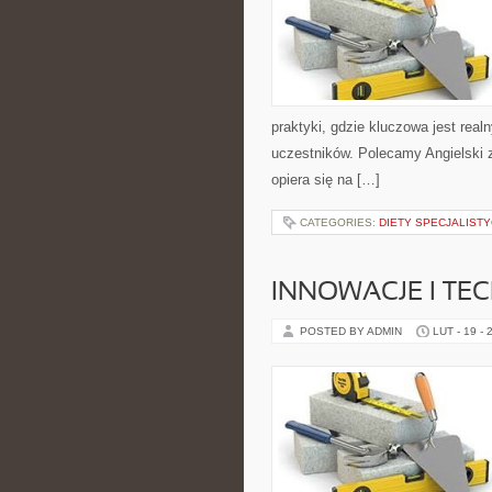
praktyki, gdzie kluczowa jest real
uczestników. Polecamy Angielski 
opiera się na […]
CATEGORIES:
DIETY SPECJALIST
INNOWACJE I TE
POSTED BY ADMIN
LUT - 19 - 