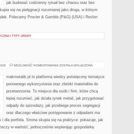
jak budować codzienny rytuał bez chaosu oraz bez
pia się na pielęgnacji rozumianej jako droga, w którym
zsądek. Polecamy Procter & Gamble (P&G) (USA) i Revlon
YCZNA I TYPY URODY
ZERO
2026
MOŻLIWOŚĆ KOMENTOWANIA
ZOSTAŁA WYŁĄCZONA
WASTE
makmetalik.pl to platforma wiedzy poświęcony tematyce
ponownego wykorzystania oraz zbiórki materiałów do
przetworzenia. To miejsce dla osób i firm, które chcą
lepiej rozumieć, jak działa rynek metali, jak przygotować
odpady do sprzedaży, jak przebiega proces segregacji
oraz dlaczego właściwe postępowanie z odpadami ma
 i dla portfela. Strona skupia się na praktyce: pokazuje, jak
zeczy w wartość, jednocześnie wspierając gospodarkę