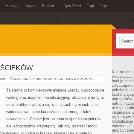
Marsylia
Napoli
Redakcja
Tagi
Tagi
Spis Treści
SUB
 ŚCIEKÓW
Kultura jest
wpływających
OCZYSZCZALNIE
2026
MOŻLIWOŚĆ KOMENTOWANIA
ZOSTAŁA WYŁĄCZONA
budują relacj
ŚCIEKÓW
zwyczajów i
pokolenia na
Ta strona to kompleksowe miejsce wiedzy o gospodarce
kształtują s
wodnej oraz inżynierii kanalizacyjnej. Skupia się na tym,
autorytetów,
natury i cza
co w praktyce wdraża się w miastach i gminach: sieci
różnych kul
wodociągowe, sieci kanalizacji sanitarnej, a także
inspirujące 
wynikające 
odwodnienie. Całość jest opisana w sposób inżynierski,
Globalizacja 
codzienności
ale jednocześnie przystępny, tak aby po treści mogli
empatyczneg
tóre dopiero wchodzą w branżę. Nowości na stronie to