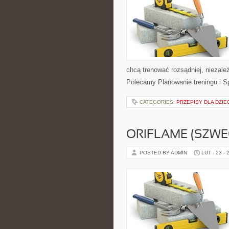
chcą trenować rozsądniej, niezależ
Polecamy Planowanie treningu i Sp
CATEGORIES:
PRZEPISY DLA DZIE
ORIFLAME (SZWE
POSTED BY ADMIN
LUT - 23 - 