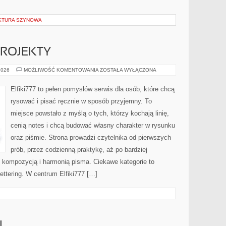
UKTURA SZYNOWA
 PROJEKTY
LETTERING
2026
MOŻLIWOŚĆ KOMENTOWANIA
ZOSTAŁA WYŁĄCZONA
DIY
I
PROJEKTY
Elfiki777 to pełen pomysłów serwis dla osób, które chcą
rysować i pisać ręcznie w sposób przyjemny. To
miejsce powstało z myślą o tych, którzy kochają linię,
cenią notes i chcą budować własny charakter w rysunku
oraz piśmie. Strona prowadzi czytelnika od pierwszych
prób, przez codzienną praktykę, aż po bardziej
kompozycją i harmonią pisma. Ciekawe kategorie to
 Lettering. W centrum Elfiki777 […]