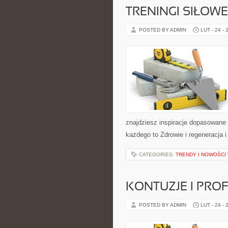
TRENINGI SIŁOWE
POSTED BY ADMIN
LUT - 24 - 
znajdziesz inspiracje dopasowane d
każdego to Zdrowie i regeneracja 
CATEGORIES:
TRENDY I NOWOŚCI
KONTUZJE I PRO
POSTED BY ADMIN
LUT - 24 - 