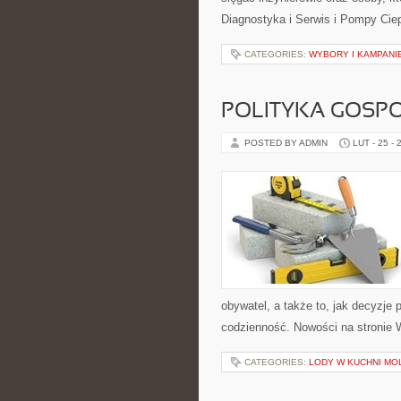
Diagnostyka i Serwis i Pompy Ciep
CATEGORIES:
WYBORY I KAMPANI
POLITYKA GOSP
POSTED BY ADMIN
LUT - 25 - 
obywatel, a także to, jak decyzje
codzienność. Nowości na stronie W
CATEGORIES:
LODY W KUCHNI MO