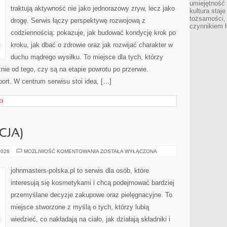
umiejętność
traktują aktywność nie jako jednorazowy zryw, lecz jako
kultura staj
tożsamości, 
drogę. Serwis łączy perspektywę rozwojową z
czynnikiem 
codziennością: pokazuje, jak budować kondycję krok po
kroku, jak dbać o zdrowie oraz jak rozwijać charakter w
duchu mądrego wysiłku. To miejsce dla tych, którzy
nie od tego, czy są na etapie powrotu po przerwie.
ort. W centrum serwisu stoi idea, […]
CI
CJA)
ORIFLAME
2026
MOŻLIWOŚĆ KOMENTOWANIA
ZOSTAŁA WYŁĄCZONA
(SZWECJA)
johnmasters-polska.pl to serwis dla osób, które
interesują się kosmetykami i chcą podejmować bardziej
przemyślane decyzje zakupowe oraz pielęgnacyjne. To
miejsce stworzone z myślą o tych, którzy lubią
wiedzieć, co nakładają na ciało, jak działają składniki i