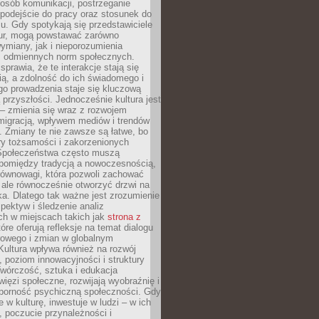
posób komunikacji, postrzeganie
 podejście do pracy oraz stosunek do
su. Gdy spotykają się przedstawiciele
tur, mogą powstawać zarówno
wymiany, jak i nieporozumienia
z odmiennych norm społecznych.
sprawia, że te interakcje stają się
ą, a zdolność do ich świadomego i
o prowadzenia staje się kluczową
przyszłości. Jednocześnie kultura jest
– zmienia się wraz z rozwojem
 migracją, wpływem mediów i trendów
 Zmiany te nie zawsze są łatwe, bo
ry tożsamości i zakorzenionych
Społeczeństwa często muszą
pomiędzy tradycją a nowoczesnością,
równowagi, która pozwoli zachować
 ale równocześnie otworzyć drzwi na
a. Dlatego tak ważne jest zrozumienie
pektyw i śledzenie analiz
ch w miejscach takich jak
strona z
óre oferują refleksje na temat dialogu
rowego i zmian w globalnym
 Kultura wpływa również na rozwój
 poziom innowacyjności i struktury
Twórczość, sztuka i edukacja
ięzi społeczne, rozwijają wyobraźnię i
dporność psychiczną społeczności. Gdy
e w kulturę, inwestuje w ludzi – w ich
 poczucie przynależności i