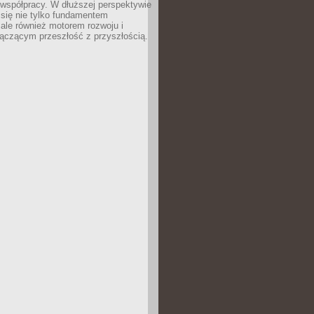
 współpracy. W dłuższej perspektywie
e się nie tylko fundamentem
ale również motorem rozwoju i
łączącym przeszłość z przyszłością.