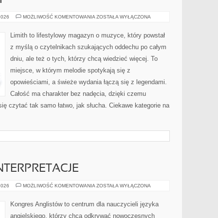
I
HISTORIA
2026
MOŻLIWOŚĆ KOMENTOWANIA
ZOSTAŁA WYŁĄCZONA
MUZYKI
Limith to lifestylowy magazyn o muzyce, który powstał
z myślą o czytelnikach szukających oddechu po całym
dniu, ale też o tych, którzy chcą wiedzieć więcej. To
miejsce, w którym melodie spotykają się z
opowieściami, a świeże wydania łączą się z legendami.
Całość ma charakter bez nadęcia, dzięki czemu
 się czytać tak samo łatwo, jak słucha. Ciekawe kategorie na
INTERPRETACJE
TŁUMACZENIA
2026
MOŻLIWOŚĆ KOMENTOWANIA
ZOSTAŁA WYŁĄCZONA
I
INTERPRETACJE
Kongres Anglistów to centrum dla nauczycieli języka
angielskiego, którzy chcą odkrywać nowoczesnych