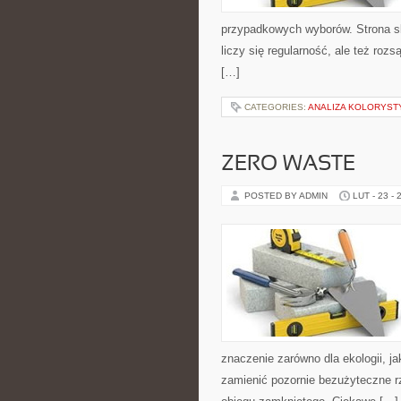
przypadkowych wyborów. Strona sku
liczy się regularność, ale też ro
[…]
CATEGORIES:
ANALIZA KOLORYST
ZERO WASTE
POSTED BY ADMIN
LUT - 23 - 
znaczenie zarówno dla ekologii, jak
zamienić pozornie bezużyteczne r