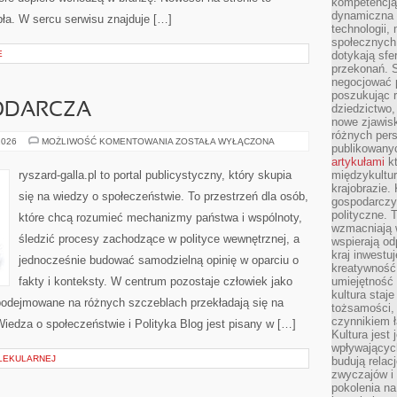
kompetencją 
dynamiczna 
ła. W sercu serwisu znajduje […]
technologii,
społecznych.
E
dotykają sfe
przekonań. 
negocjować 
poszukując 
ODARCZA
dziedzictwo,
nowe zjawisk
różnych pers
POLITYKA
2026
MOŻLIWOŚĆ KOMENTOWANIA
ZOSTAŁA WYŁĄCZONA
publikowany
GOSPODARCZA
artykułami
kt
ryszard-galla.pl to portal publicystyczny, który skupia
międzykultu
krajobrazie.
się na wiedzy o społeczeństwie. To przestrzeń dla osób,
gospodarczy,
polityczne. 
które chcą rozumieć mechanizmy państwa i wspólnoty,
wzmacniają w
śledzić procesy zachodzące w polityce wewnętrznej, a
wspierają o
kraj inwestuj
jednocześnie budować samodzielną opinię w oparciu o
kreatywność,
fakty i konteksty. W centrum pozostaje człowiek jako
umiejętność
kultura staj
 podejmowane na różnych szczeblach przekładają się na
tożsamości, 
czynnikiem 
iedza o społeczeństwie i Polityka Blog jest pisany w […]
Kultura jest
wpływających
LEKULARNEJ
budują relacj
zwyczajów i
pokolenia na