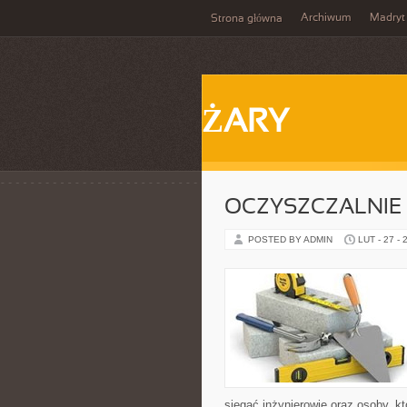
Archiwum
Madryt
Strona główna
ŻARY
OCZYSZCZALNIE
POSTED BY ADMIN
LUT - 27 - 
sięgać inżynierowie oraz osoby, k