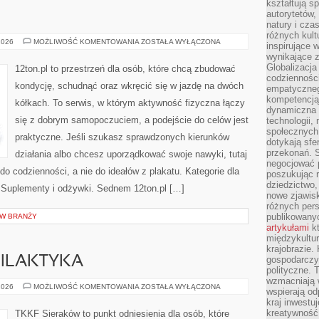
kształtują s
autorytetów,
natury i cza
różnych kul
TRENINGI
2026
MOŻLIWOŚĆ KOMENTOWANIA
ZOSTAŁA WYŁĄCZONA
inspirujące 
SIŁOWE
wynikające 
Globalizacja 
12ton.pl to przestrzeń dla osób, które chcą zbudować
codzienności
kondycję, schudnąć oraz wkręcić się w jazdę na dwóch
empatyczneg
kompetencją 
kółkach. To serwis, w którym aktywność fizyczna łączy
dynamiczna 
się z dobrym samopoczuciem, a podejście do celów jest
technologii,
społecznych.
praktyczne. Jeśli szukasz sprawdzonych kierunków
dotykają sfe
przekonań. 
działania albo chcesz uporządkować swoje nawyki, tutaj
negocjować 
o codzienności, a nie do ideałów z plakatu. Kategorie dla
poszukując 
dziedzictwo,
i Suplementy i odżywki. Sednem 12ton.pl […]
nowe zjawisk
różnych pers
publikowany
 W BRANŻY
artykułami
kt
międzykultu
krajobrazie.
FILAKTYKA
gospodarczy,
polityczne. 
wzmacniają w
KONTUZJE
2026
MOŻLIWOŚĆ KOMENTOWANIA
ZOSTAŁA WYŁĄCZONA
wspierają o
I
kraj inwestuj
PROFILAKTYKA
kreatywność,
TKKF Sieraków to punkt odniesienia dla osób, które