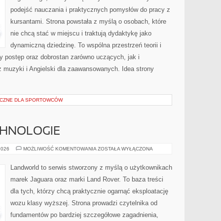
podejść nauczania i praktycznych pomysłów do pracy z
kursantami. Strona powstała z myślą o osobach, które
nie chcą stać w miejscu i traktują dydaktykę jako
dynamiczną dziedzinę. To wspólna przestrzeń teorii i
ny postęp oraz dobrostan zarówno uczących, jak i
z muzyki i Angielski dla zaawansowanych. Idea strony
YCZNE DLA SPORTOWCÓW
CHNOLOGIE
INNOWACJE
2026
MOŻLIWOŚĆ KOMENTOWANIA
ZOSTAŁA WYŁĄCZONA
I
TECHNOLOGIE
Landworld to serwis stworzony z myślą o użytkownikach
marek Jaguara oraz marki Land Rover. To baza treści
dla tych, którzy chcą praktycznie ogarnąć eksploatację
wozu klasy wyższej. Strona prowadzi czytelnika od
fundamentów po bardziej szczegółowe zagadnienia,