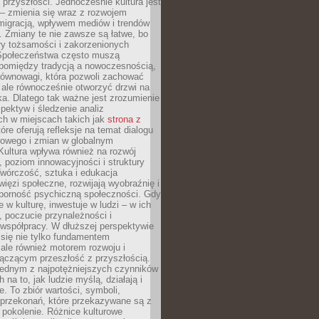
przyszłości. Jednocześnie kultura jest
– zmienia się wraz z rozwojem
 migracją, wpływem mediów i trendów
 Zmiany te nie zawsze są łatwe, bo
ry tożsamości i zakorzenionych
Społeczeństwa często muszą
pomiędzy tradycją a nowoczesnością,
równowagi, która pozwoli zachować
 ale równocześnie otworzyć drzwi na
a. Dlatego tak ważne jest zrozumienie
pektyw i śledzenie analiz
ch w miejscach takich jak
strona z
óre oferują refleksje na temat dialogu
rowego i zmian w globalnym
 Kultura wpływa również na rozwój
 poziom innowacyjności i struktury
Twórczość, sztuka i edukacja
ięzi społeczne, rozwijają wyobraźnię i
dporność psychiczną społeczności. Gdy
e w kulturę, inwestuje w ludzi – w ich
 poczucie przynależności i
 współpracy. W dłuższej perspektywie
e się nie tylko fundamentem
ale również motorem rozwoju i
łączącym przeszłość z przyszłością.
 jednym z najpotężniejszych czynników
 na to, jak ludzie myślą, działają i
e. To zbiór wartości, symboli,
 przekonań, które przekazywane są z
 pokolenie. Różnice kulturowe