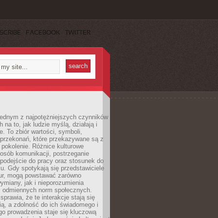
SCRIBE
FACEBOOK
TWITTER
 jednym z najpotężniejszych czynników
 na to, jak ludzie myślą, działają i
e. To zbiór wartości, symboli,
 przekonań, które przekazywane są z
 pokolenie. Różnice kulturowe
posób komunikacji, postrzeganie
 podejście do pracy oraz stosunek do
su. Gdy spotykają się przedstawiciele
tur, mogą powstawać zarówno
wymiany, jak i nieporozumienia
z odmiennych norm społecznych.
sprawia, że te interakcje stają się
ą, a zdolność do ich świadomego i
o prowadzenia staje się kluczową