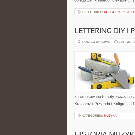
obiegu zamkniętego. Ciekawe […]
CATEGORIES:
KOLEJ I INFRASTR
LETTERING DIY I
POSTED BY ADMIN
LUT - 21 - 
zaawansowane tematy związane z 
Krajobraz i Przyroda i Kaligrafia i
CATEGORIES:
MUZYKA