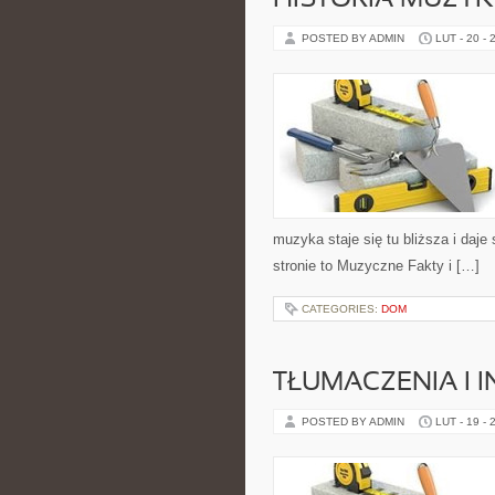
HISTORIA MUZYK
POSTED BY ADMIN
LUT - 20 - 
muzyka staje się tu bliższa i daje
stronie to Muzyczne Fakty i […]
CATEGORIES:
DOM
TŁUMACZENIA I 
POSTED BY ADMIN
LUT - 19 - 