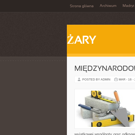
Archiwum
Madryt
Strona główna
ŻARY
MIĘDZYNARODOW
POSTED BY ADMIN
MAR - 16 -
wyjątkowej wspólnoty oraz odkrywa