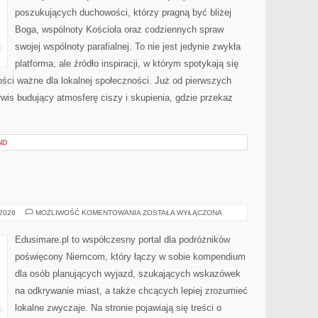
poszukujących duchowości, którzy pragną być bliżej
Boga, wspólnoty Kościoła oraz codziennych spraw
swojej wspólnoty parafialnej. To nie jest jedynie zwykła
platforma, ale źródło inspiracji, w którym spotykają się
ości ważne dla lokalnej społeczności. Już od pierwszych
rwis budujący atmosferę ciszy i skupienia, gdzie przekaz
ND
BIELEFELD
 2026
MOŻLIWOŚĆ KOMENTOWANIA
ZOSTAŁA WYŁĄCZONA
Edusimare.pl to współczesny portal dla podróżników
poświęcony Niemcom, który łączy w sobie kompendium
dla osób planujących wyjazd, szukających wskazówek
na odkrywanie miast, a także chcących lepiej zrozumieć
lokalne zwyczaje. Na stronie pojawiają się treści o