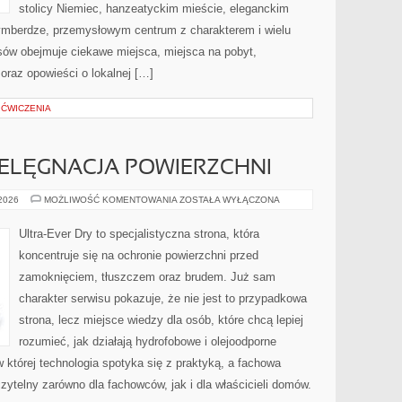
stolicy Niemiec, hanzeatyckim mieście, eleganckim
ymberdze, przemysłowym centrum z charakterem i wielu
sów obejmuje ciekawe miejsca, miejsca na pobyt,
 oraz opowieści o lokalnej […]
 ĆWICZENIA
PIELĘGNACJA POWIERZCHNI
CZYSZCZENIE
 2026
MOŻLIWOŚĆ KOMENTOWANIA
ZOSTAŁA WYŁĄCZONA
I
PIELĘGNACJA
POWIERZCHNI
Ultra-Ever Dry to specjalistyczna strona, która
koncentruje się na ochronie powierzchni przed
zamoknięciem, tłuszczem oraz brudem. Już sam
charakter serwisu pokazuje, że nie jest to przypadkowa
strona, lecz miejsce wiedzy dla osób, które chcą lepiej
rozumieć, jak działają hydrofobowe i olejoodporne
 której technologia spotyka się z praktyką, a fachowa
ytelny zarówno dla fachowców, jak i dla właścicieli domów.