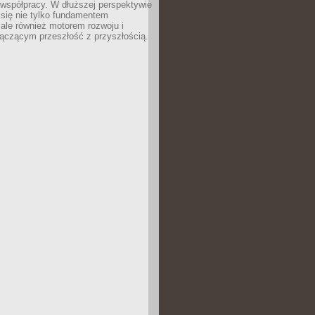
 współpracy. W dłuższej perspektywie
e się nie tylko fundamentem
ale również motorem rozwoju i
łączącym przeszłość z przyszłością.