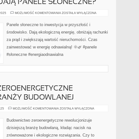
 DAJĄ PANELE SŁONECZNE?
JAKIE
 2025
MOŻLIWOŚĆ KOMENTOWANIA
ZOSTAŁA WYŁĄCZONA
KORZYŚCI
DAJĄ
PANELE
Panele słoneczne to inwestycja w przyszłość i
SŁONECZNE?
środowisko. Dają ekologiczną energię, obniżają rachunki
za prąd i zwiększają wartość nieruchomości. Czas
zainwestować w energię odnawialną! 🌞🌿 #panele
#słoneczne #energiaodnawialna
EROENERGETYCZNE –
RANŻY BUDOWLANEJ
BUDOWNICTWO
025
MOŻLIWOŚĆ KOMENTOWANIA
ZOSTAŁA WYŁĄCZONA
ZEROENERGETYCZNE
–
REWOLUCJA
Budownictwo zeroenergetyczne rewolucjonizuje
W
BRANŻY
dzisiejszą branżę budowlaną, kładąc nacisk na
BUDOWLANEJ
zrównoważone i ekologiczne rozwiązania. Czy to