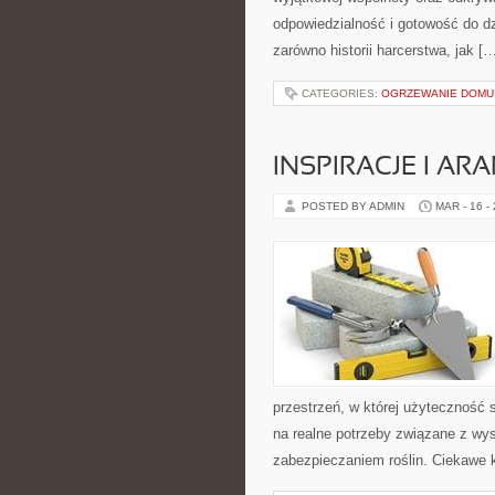
odpowiedzialność i gotowość do dz
zarówno historii harcerstwa, jak [
CATEGORIES:
OGRZEWANIE DOMU
INSPIRACJE I A
POSTED BY ADMIN
MAR - 16 -
przestrzeń, w której użyteczność 
na realne potrzeby związane z wy
zabezpieczaniem roślin. Ciekawe k