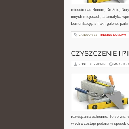
mieście nad Renem, Dreźnie, Nor
innych miejscach, a tematyka wpi
komunikację, smaki, galerie, parki
CATEGORIES:
TRENING DOMOWY I
CZYSZCZENIE I 
POSTED BY ADMIN
MAR - 11 -
rozwiązania ochronne. To serwis, w
wiedza zostaje podana w sposób cz