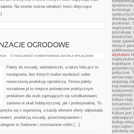
kompetencją 
dynamiczna 
iałania. Na stronie można odnaleźć treści dotyczące
technologii,
…]
społecznych.
dotykają sfe
przekonań. 
negocjować 
poszukując 
dziedzictwo,
nowe zjawisk
RANŻACJE OGRODOWE
różnych pers
publikowany
artykułami
kt
INSPIRACJE
 2026
MOŻLIWOŚĆ KOMENTOWANIA
ZOSTAŁA WYŁĄCZONA
międzykultu
I
ARANŻACJE
krajobrazie.
OGRODOWE
Palety do rozsady, wielodoniczki, a także folia pcv to
gospodarczy,
polityczne. 
rozwiązania, bez których trudno wyobrazić sobie
wzmacniają w
nowoczesną produkcję ogrodniczą. Strona palety-
wspierają o
kraj inwestuj
rozsadowe.pl to miejsce poświęcone praktycznym
kreatywność,
umiejętność
produktom dla osób zajmujących się szkółkarstwem,
kultura staj
zarówno w skali hobbystycznej, jak i profesjonalnej. To
tożsamości, 
czynnikiem 
spotyka się z ergonomią, a każdy element oferty odpowiada
Kultura jest
siewem, produkcją rozsady, przechowywaniem i
wpływających
budują relacj
ategorie to Sadzenie i rozmnażanie roślin […]
zwyczajów i
pokolenia na