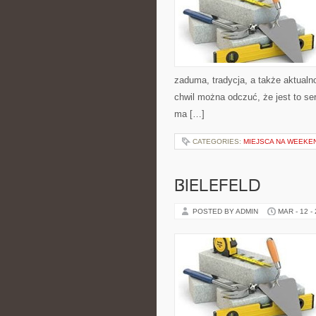
zaduma, tradycja, a także aktualn
chwil można odczuć, że jest to se
ma […]
CATEGORIES:
MIEJSCA NA WEEKE
BIELEFELD
POSTED BY ADMIN
MAR - 12 -