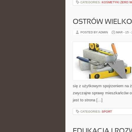
CATEGORIES:
KOSMETYKI ZERO 
OSTRÓW WIELKO
POSTED BY ADMIN
MAR - 15 -
się z użytkowym spojrzeniem na życ
zwyczajne sprawy mieszkańców ora
jest to strona […]
CATEGORIES:
SPORT
EDUKACJA I ROZ