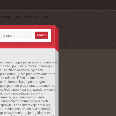
SCRIBE
FACEBOOK
TWITTER
 jednym z najpotężniejszych czynników
 na to, jak ludzie myślą, działają i
e. To zbiór wartości, symboli,
 przekonań, które przekazywane są z
 pokolenie. Różnice kulturowe
posób komunikacji, postrzeganie
 podejście do pracy oraz stosunek do
su. Gdy spotykają się przedstawiciele
tur, mogą powstawać zarówno
wymiany, jak i nieporozumienia
z odmiennych norm społecznych.
sprawia, że te interakcje stają się
ą, a zdolność do ich świadomego i
o prowadzenia staje się kluczową