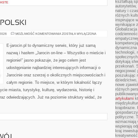
kształtują s
WASTE
autorytetów,
natury i cza
różnych kul
inspirujące 
POLSKI
wynikające 
Globalizacja 
codzienności
OSTRÓW
 2026
MOŻLIWOŚĆ KOMENTOWANIA
ZOSTAŁA WYŁĄCZONA
WIELKOPOLSKI
empatyczneg
kompetencją 
E-jarocin.pl to dynamiczny serwis, który już samą
dynamiczna 
technologii,
nazwą i hasłem „Jarocin on-line – Wszystko o mieście i
społecznych.
regionie!” jasno pokazuje, że jego celem jest
dotykają sfe
przekonań. 
udostępnianie najbardziej interesujących informacji o
negocjować 
Jarocinie oraz szerzej o okolicznych miejscowościach i
poszukując 
dziedzictwo,
całym regionie. To miejsce, w którym lokalność łączy
nowe zjawisk
różnych pers
ie miasta, turystykę, kulturę, wydarzenia, historię i
publikowany
z odwiedzających. Już na poziomie struktury widać, że
artykułami
kt
międzykultu
krajobrazie.
gospodarczy,
polityczne. 
wzmacniają w
wspierają o
kraj inwestuj
kreatywność,
WÓJ