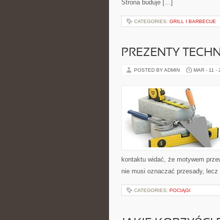
Strona buduje […]
CATEGORIES:
GRILL I BARBECUE
PREZENTY TECH
POSTED BY ADMIN
MAR - 11 -
kontaktu widać, że motywem przewo
nie musi oznaczać przesady, lecz 
CATEGORIES:
POCIĄGI