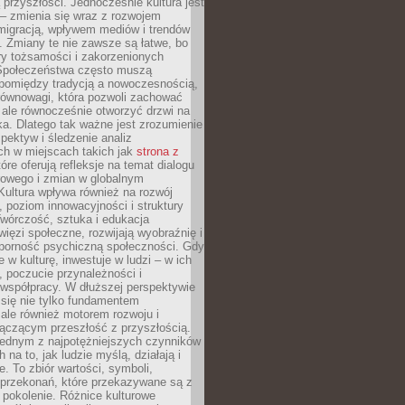
przyszłości. Jednocześnie kultura jest
– zmienia się wraz z rozwojem
 migracją, wpływem mediów i trendów
 Zmiany te nie zawsze są łatwe, bo
ry tożsamości i zakorzenionych
Społeczeństwa często muszą
pomiędzy tradycją a nowoczesnością,
równowagi, która pozwoli zachować
 ale równocześnie otworzyć drzwi na
a. Dlatego tak ważne jest zrozumienie
pektyw i śledzenie analiz
ch w miejscach takich jak
strona z
óre oferują refleksje na temat dialogu
rowego i zmian w globalnym
 Kultura wpływa również na rozwój
 poziom innowacyjności i struktury
Twórczość, sztuka i edukacja
ięzi społeczne, rozwijają wyobraźnię i
dporność psychiczną społeczności. Gdy
e w kulturę, inwestuje w ludzi – w ich
 poczucie przynależności i
 współpracy. W dłuższej perspektywie
e się nie tylko fundamentem
ale również motorem rozwoju i
łączącym przeszłość z przyszłością.
 jednym z najpotężniejszych czynników
 na to, jak ludzie myślą, działają i
e. To zbiór wartości, symboli,
 przekonań, które przekazywane są z
 pokolenie. Różnice kulturowe