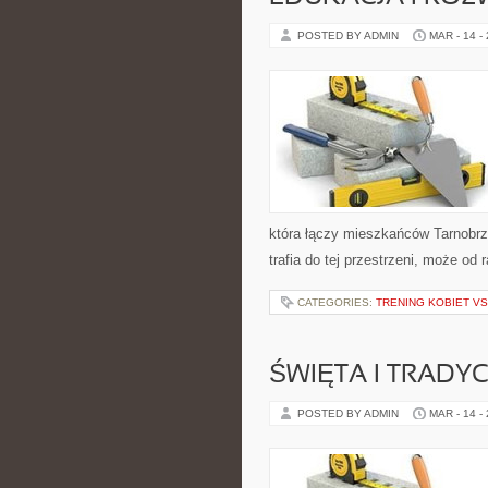
POSTED BY ADMIN
MAR - 14 -
która łączy mieszkańców Tarnobrze
trafia do tej przestrzeni, może od 
CATEGORIES:
TRENING KOBIET VS
ŚWIĘTA I TRADYC
POSTED BY ADMIN
MAR - 14 -