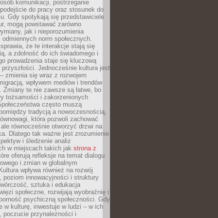
posób komunikacji, postrzeganie
 podejście do pracy oraz stosunek do
su. Gdy spotykają się przedstawiciele
tur, mogą powstawać zarówno
wymiany, jak i nieporozumienia
z odmiennych norm społecznych.
sprawia, że te interakcje stają się
ą, a zdolność do ich świadomego i
o prowadzenia staje się kluczową
przyszłości. Jednocześnie kultura jest
– zmienia się wraz z rozwojem
 migracją, wpływem mediów i trendów
 Zmiany te nie zawsze są łatwe, bo
ry tożsamości i zakorzenionych
Społeczeństwa często muszą
pomiędzy tradycją a nowoczesnością,
równowagi, która pozwoli zachować
 ale równocześnie otworzyć drzwi na
a. Dlatego tak ważne jest zrozumienie
pektyw i śledzenie analiz
ch w miejscach takich jak
strona z
óre oferują refleksje na temat dialogu
rowego i zmian w globalnym
 Kultura wpływa również na rozwój
 poziom innowacyjności i struktury
Twórczość, sztuka i edukacja
ięzi społeczne, rozwijają wyobraźnię i
dporność psychiczną społeczności. Gdy
e w kulturę, inwestuje w ludzi – w ich
 poczucie przynależności i