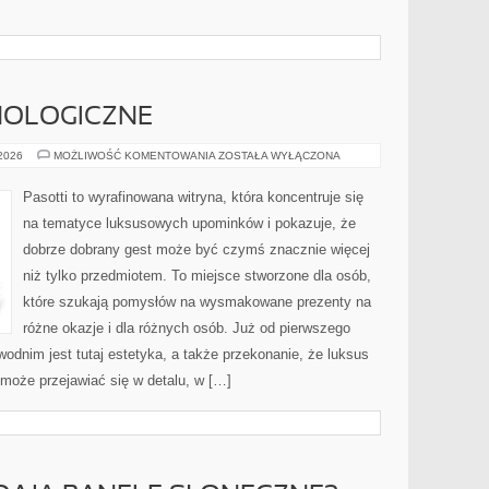
NOLOGICZNE
PREZENTY
 2026
MOŻLIWOŚĆ KOMENTOWANIA
ZOSTAŁA WYŁĄCZONA
TECHNOLOGICZNE
Pasotti to wyrafinowana witryna, która koncentruje się
na tematyce luksusowych upominków i pokazuje, że
dobrze dobrany gest może być czymś znacznie więcej
niż tylko przedmiotem. To miejsce stworzone dla osób,
które szukają pomysłów na wysmakowane prezenty na
różne okazje i dla różnych osób. Już od pierwszego
dnim jest tutaj estetyka, a także przekonanie, że luksus
może przejawiać się w detalu, w […]