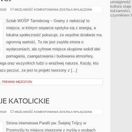
umiejętność
kultura staj
EDUKACJA
 2026
MOŻLIWOŚĆ KOMENTOWANIA
ZOSTAŁA WYŁĄCZONA
tożsamości, 
I
czynnikiem 
ROZWÓJ
Sztab WOŚP Tarnobrzeg – Gramy z radością! to
miejsce, w którym wsparcie spotyka się z energią, a
lokalna społeczność pokazuje, że wspólne działanie ma
ogromną wartość. To nie jest zwykła strona o
wydarzeniach, ale cyfrowe miejsce skupione wokół idei
pomagania, zaangażowania i budowania atmosfery,
ga oraz wszystkich ludzi o wrażliwej naturze. Każdy, kto
razu poczuć, że jest to projekt tworzony z […]
. TRENING MĘŻCZYZN
JE KATOLICKIE
ŚWIĘTA
 2026
MOŻLIWOŚĆ KOMENTOWANIA
ZOSTAŁA WYŁĄCZONA
I
TRADYCJE
KATOLICKIE
Strona internetowa Parafii pw. Świętej Trójcy w
Przemyślu to miejsce stworzone z myślą o osobach