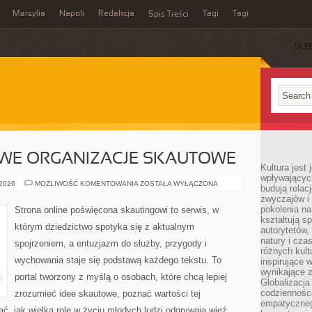
Marsylia
Napoli
Redakcja
Tagi
Tagi
Spis Treści
SUB
E ORGANIZACJE SKAUTOWE
Kultura jest
wpływających
MIĘDZYNARODOWE
 2026
MOŻLIWOŚĆ KOMENTOWANIA
ZOSTAŁA WYŁĄCZONA
budują relacj
ORGANIZACJE
zwyczajów i
SKAUTOWE
pokolenia na
Strona online poświęcona skautingowi to serwis, w
kształtują s
którym dziedzictwo spotyka się z aktualnym
autorytetów,
natury i cza
spojrzeniem, a entuzjazm do służby, przygody i
różnych kul
wychowania staje się podstawą każdego tekstu. To
inspirujące 
wynikające 
portal tworzony z myślą o osobach, które chcą lepiej
Globalizacja 
codzienności
zrozumieć idee skautowe, poznać wartości tej
empatyczneg
ć, jak wielką rolę w życiu młodych ludzi odgrywają więź,