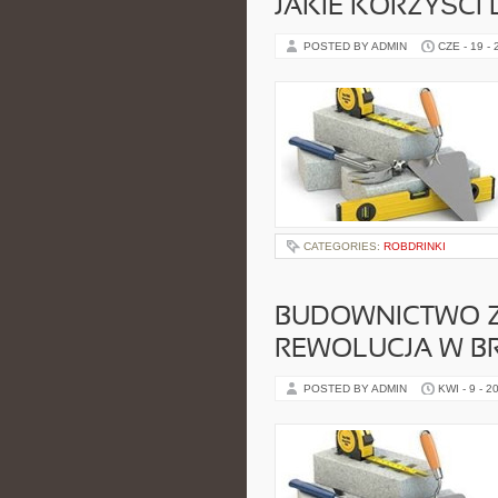
JAKIE KORZYŚCI
POSTED BY ADMIN
CZE - 19 -
CATEGORIES:
ROBDRINKI
BUDOWNICTWO Z
REWOLUCJA W B
POSTED BY ADMIN
KWI - 9 - 2