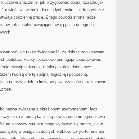
 kluczowe znaczenie: jak przygotować dobrą rozsadę, jak
ć o właściwe warunki dla młodych roślin i jak korzystać z
łatwiają codzienną pracę. Z tego powodu strona może
stów, jak i osoby rozwijające swoją pasję do ogrodu,
kowych.
na wartość, ale także świadomość, że dobrze zaplanowana
wych podstaw. Palety rozsadowe pomagają uporządkować
ierają rozwój sadzonek, a folia pcv daje dodatkowe
Razem tworzą ofertę spójną, logiczną i potrzebną,
jsca na przypadek, a liczy się powtarzalność oraz sprawne
wzrostu.
tylko nazwa związana z określonym asortymentem, lecz
o czynienia z tematyką bliską nowoczesnemu ogrodnictwu.
tóre na pierwszy rzut oka mogą wydawać się proste, ale w
ażną rolę w osiąganiu dobrych efektów. Dzięki temu staje
ystkich, którzy chcą pracować lepiej, sprawniej i bardziej