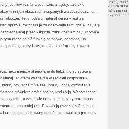
umiejętność
rony jest również folia pcv, która znajduje szerokie
kultura staj
tożsamości, 
 także w innych obszarach związanych z zabezpieczaniem,
czynnikiem 
eni roboczej. Tego rodzaju materiał ceniony jest za
ość sprawia, że znajduje zastosowanie tam, gdzie liczy się
abezpieczającej przed wilgocią, zabrudzeniem czy wpływem
o typu może pełnić funkcję osłonową, ochronną lub
 organizację pracy i zwiększając komfort użytkowania
gać jako miejsce skierowane do ludzi, którzy szukają
roślinnej. To oferta ważna dla właścicieli gospodarstw
h, którzy prowadzą mniejsze uprawy i chcą korzystać z
kojarzone głównie z profesjonalną produkcją. Współczesne
na porządek, a właściwie dobrane multiplaty oraz palety
lementem tego podejścia. Pozwalają oszczędzać miejsce,
i w bardziej uporządkowany sposób planować kolejne etapy