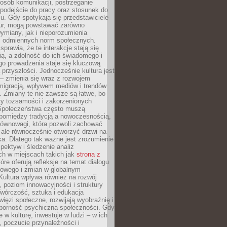
posób komunikacji, postrzeganie
 podejście do pracy oraz stosunek do
su. Gdy spotykają się przedstawiciele
tur, mogą powstawać zarówno
wymiany, jak i nieporozumienia
z odmiennych norm społecznych.
sprawia, że te interakcje stają się
ą, a zdolność do ich świadomego i
o prowadzenia staje się kluczową
przyszłości. Jednocześnie kultura jest
– zmienia się wraz z rozwojem
 migracją, wpływem mediów i trendów
 Zmiany te nie zawsze są łatwe, bo
ry tożsamości i zakorzenionych
Społeczeństwa często muszą
pomiędzy tradycją a nowoczesnością,
równowagi, która pozwoli zachować
 ale równocześnie otworzyć drzwi na
a. Dlatego tak ważne jest zrozumienie
pektyw i śledzenie analiz
ch w miejscach takich jak
strona z
óre oferują refleksje na temat dialogu
rowego i zmian w globalnym
 Kultura wpływa również na rozwój
 poziom innowacyjności i struktury
Twórczość, sztuka i edukacja
ięzi społeczne, rozwijają wyobraźnię i
dporność psychiczną społeczności. Gdy
e w kulturę, inwestuje w ludzi – w ich
 poczucie przynależności i