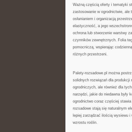
Ważną częścią oferty i tematyki st
zastosowanie w ogrodnictwie, ale
osłanianiem i organizacją przestrz
elastyczność, a jego wszechstronn
ochrona lub stworzenie warstwy z
czynników zewnętrznych. Folia teg
pomocniczą, wspierając codzienną
różnych przestrzeni.
Palety-rozsadowe.pl można postrze
solidnych rozwiązań dla produkcji 
ogrodniczych, ale również dla tyc
narzędzi, jakie do niedawna były 
ogrodnictwo coraz częściej stawia 
rozsadowe stają się naturalnym e
lepiej zarządzać ilością wysiewu 
wzrostu roślin.