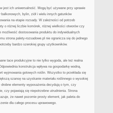
 jest ich uniwersalność. Mogą być używane przy uprawie
 balkonowych, bylin, ziół i wielu innych gatunków
wania na etapie rozsady. W zależności od potrzeb
y o różnej liczbie komórek, różnej wielkości otworów czy
e możliwość dostosowania produktu do indywidualnych
u strona palety-rozsadowe.pl nie ogranicza się do jednego
potrzeby bardzo szerokiej grupy użytkowników.
ane tace produkcyjne to nie tylko wygoda, ale też realna
 Odpowiednia konstrukcja wpływa na gospodarkę wodną,
rt wyjmowania gotowych roślin. Wszystko to przekłada się
iększą szansę na uzyskanie materiału roślinnego o wysokiej
ie drobne elementy wyposażenia decydują o tym, czy
, czy pojawiają się niepotrzebne utrudnienia. Strona
azuje, że nawet pozornie prosty element, jak paleta do
zenie dla całego procesu uprawowego.