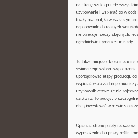
na stronę szuka przede wszystkim
użytkowanie i wspierać go w codz
trwały materiał, łatwość utrzyman
dopasowanie do realnych warunków 
nie obiecuje rzeczy zbędnych, lec
ogrodnictwie i produkcji rozsady.
To także miejsce, które może insp
świadomego wyboru wyposażenia. D
uporządkować etapy produkcji, od
wspierać wiele zadań pomocniczyc
użytkownik otrzymuje nie pojedync
działania. To podejście szczególni
chcą inwestować w rozwiązania z
Opisując stronę palety-rozsadowe.
wyposażenie do uprawy roślin i org