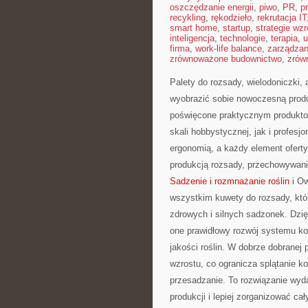
oszczędzanie energii
,
piwo
,
PR
,
p
recykling
,
rękodzieło
,
rekrutacja IT
smart home
,
startup
,
strategie wzr
inteligencja
,
technologie
,
terapia
,
u
firma
,
work-life balance
,
zarządza
zrównoważone budownictwo
,
zrów
Palety do rozsady, wielodoniczki, 
wyobrazić sobie nowoczesną produ
poświęcone praktycznym produkto
skali hobbystycznej, jak i profesj
ergonomią, a każdy element ofert
produkcją rozsady, przechowywani
Sadzenie i rozmnażanie roślin
i Ow
wszystkim kuwety do rozsady, któ
zdrowych i silnych sadzonek. Dzi
one prawidłowy rozwój systemu ko
jakości roślin. W dobrze dobranej
wzrostu, co ogranicza splątanie ko
przesadzanie. To rozwiązanie wyd
produkcji i lepiej zorganizować ca