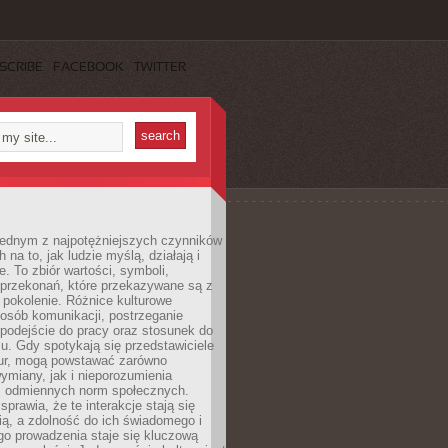
SCRIBE
FACEBOOK
TWITTER
 jednym z najpotężniejszych czynników
 na to, jak ludzie myślą, działają i
e. To zbiór wartości, symboli,
 przekonań, które przekazywane są z
 pokolenie. Różnice kulturowe
posób komunikacji, postrzeganie
 podejście do pracy oraz stosunek do
su. Gdy spotykają się przedstawiciele
tur, mogą powstawać zarówno
wymiany, jak i nieporozumienia
z odmiennych norm społecznych.
sprawia, że te interakcje stają się
ą, a zdolność do ich świadomego i
o prowadzenia staje się kluczową