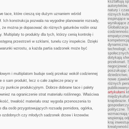
kształtują s
autorytetów,
natury i cza
e tace, które cieszą się dużym uznaniem wśród
różnych kul
inspirujące 
ł. Ich konstrukcja pozwala na wygodne planowanie rozsady,
wynikające 
Globalizacja 
a, że można je dopasować do różnych gatunków roślin oraz
codzienności
Multiplaty to produkty dla tych, którzy cenią kontrolę i
empatyczneg
kompetencją 
ępną przestrzeń w szklarni, tunelu czy inspekcie. Dzięki
dynamiczna 
 warunki wzrostu, a każda partia sadzonek może być
technologii,
społecznych.
dotykają sfe
przekonań. 
negocjować 
poszukując 
owym i multiplatom buduje swój przekaz wokół codziennej
dziedzictwo,
nowe zjawisk
e o sam produkt, lecz o całe zaplecze pracy w
różnych pers
czy punkcie produkcyjnym. Dobrze dobrane tace i palety
publikowany
artykułami
kt
ównież na ograniczenie strat materiału roślinnego. Właściwa
międzykultu
krajobrazie.
kość, trwałość materiału oraz wygoda przenoszenia to
gospodarczy,
ie dla osób przygotowujących rozsadę pomidora, ogórka,
polityczne. 
wzmacniają w
oślin ozdobnych czy młodych sadzonek drzew i krzewów.
wspierają o
kraj inwestuj
kreatywność,