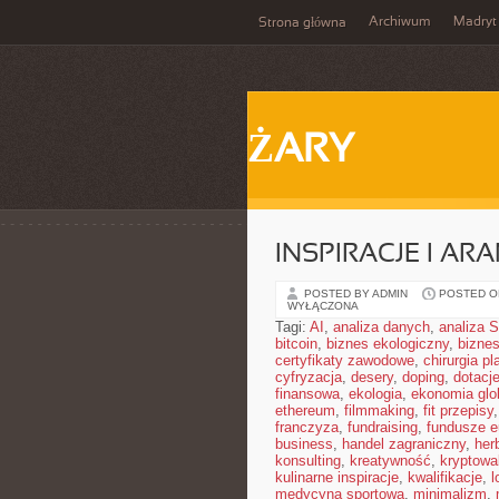
Archiwum
Madryt
Strona główna
ŻARY
INSPIRACJE I A
POSTED BY ADMIN
POSTED ON
WYŁĄCZONA
Tagi:
AI
,
analiza danych
,
analiza
bitcoin
,
biznes ekologiczny
,
bizne
certyfikaty zawodowe
,
chirurgia p
cyfryzacja
,
desery
,
doping
,
dotacj
finansowa
,
ekologia
,
ekonomia glo
ethereum
,
filmmaking
,
fit przepisy
franczyza
,
fundraising
,
fundusze e
business
,
handel zagraniczny
,
her
konsulting
,
kreatywność
,
kryptowa
kulinarne inspiracje
,
kwalifikacje
,
l
medycyna sportowa
,
minimalizm
,