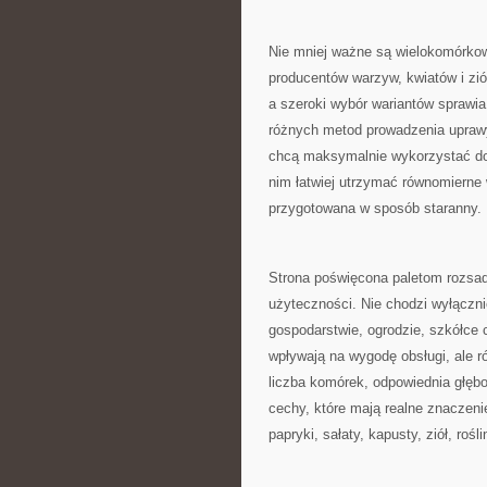
Nie mniej ważne są wielokomórkow
producentów warzyw, kwiatów i zió
a szeroki wybór wariantów sprawi
różnych metod prowadzenia uprawy. 
chcą maksymalnie wykorzystać dost
nim łatwiej utrzymać równomierne
przygotowana w sposób staranny.
Strona poświęcona paletom rozsad
użyteczności. Nie chodzi wyłączni
gospodarstwie, ogrodzie, szkółce 
wpływają na wygodę obsługi, ale r
liczba komórek, odpowiednia głębo
cechy, które mają realne znaczen
papryki, sałaty, kapusty, ziół, r