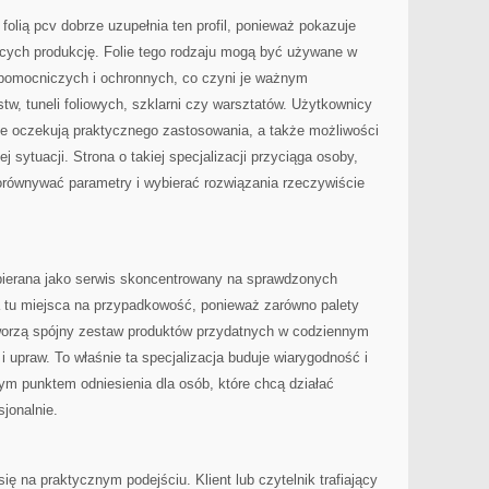
folią pcv dobrze uzupełnia ten profil, ponieważ pokazuje
ących produkcję. Folie tego rodzaju mogą być używane w
pomocniczych i ochronnych, co czyni je ważnym
w, tuneli foliowych, szklarni czy warsztatów. Użytkownicy
le oczekują praktycznego zastosowania, a także możliwości
 sytuacji. Strona o takiej specjalizacji przyciąga osoby,
równywać parametry i wybierać rozwiązania rzeczywiście
bierana jako serwis skoncentrowany na sprawdzonych
a tu miejsca na przypadkowość, ponieważ zarówno palety
e tworzą spójny zestaw produktów przydatnych w codziennym
i upraw. To właśnie ta specjalizacja buduje wiarygodność i
ym punktem odniesienia dla osób, które chcą działać
sjonalnie.
ię na praktycznym podejściu. Klient lub czytelnik trafiający