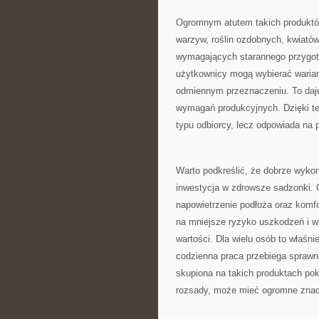
Ogromnym atutem takich produktów
warzyw, roślin ozdobnych, kwiatów
wymagających starannego przygoto
użytkownicy mogą wybierać wariant
odmiennym przeznaczeniu. To daj
wymagań produkcyjnych. Dzięki tem
typu odbiorcy, lecz odpowiada na 
Warto podkreślić, że dobrze wykon
inwestycja w zdrowsze sadzonki.
napowietrzenie podłoża oraz komfo
na mniejsze ryzyko uszkodzeń i w
wartości. Dla wielu osób to właśn
codzienna praca przebiega sprawnie
skupiona na takich produktach pok
rozsady, może mieć ogromne znac