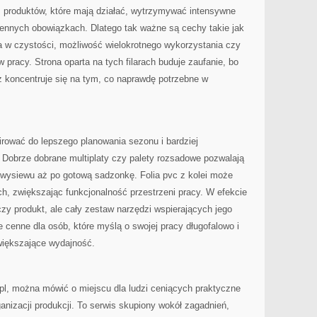
 produktów, które mają działać, wytrzymywać intensywne
iennych obowiązkach. Dlatego tak ważne są cechy takie jak
ia w czystości, możliwość wielokrotnego wykorzystania czy
pracy. Strona oparta na tych filarach buduje zaufanie, bo
z koncentruje się na tym, co naprawdę potrzebne w
irować do lepszego planowania sezonu i bardziej
obrze dobrane multiplaty czy palety rozsadowe pozwalają
 wysiewu aż po gotową sadzonkę. Folia pvc z kolei może
h, zwiększając funkcjonalność przestrzeni pracy. W efekcie
zy produkt, ale cały zestaw narzędzi wspierających jego
e cenne dla osób, które myślą o swojej pracy długofalowo i
większające wydajność.
pl, można mówić o miejscu dla ludzi ceniących praktyczne
anizacji produkcji. To serwis skupiony wokół zagadnień,