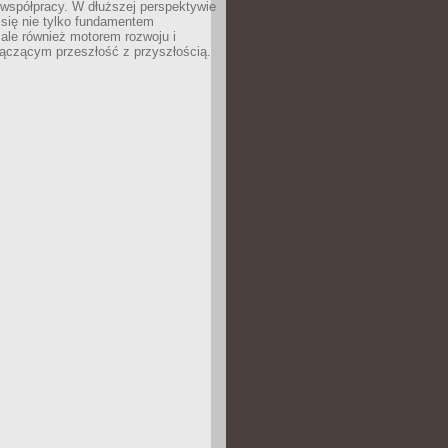
 współpracy. W dłuższej perspektywie
e się nie tylko fundamentem
ale również motorem rozwoju i
łączącym przeszłość z przyszłością.