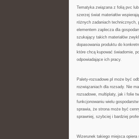
Tematyka związana z folią pvc lub 
szerzej świat materiałów wspieraj
różnych zadaniach technicznych, 
elementem zaplecza dla gospodarst
szukający takich materiałów zwyk
dopasowania produktu do konkretnej
które chcą kupować świadomie, po
odpowiadające ich pracy.
Palety-rozsadowe.pl może być od
rozwiązaniach dla rozsady. Nie m
rozsadowe, multiplaty, jak i foli
funkcjonowaniu wielu gospodarstw 
sprawia, że strona może być cenn
sprawniej, szybciej i bardziej profe
Wizerunek takiego miejsca opiera s