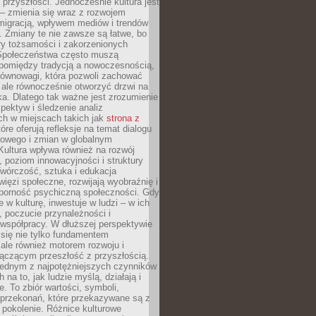
przyszłości. Jednocześnie kultura jest
– zmienia się wraz z rozwojem
 migracją, wpływem mediów i trendów
 Zmiany te nie zawsze są łatwe, bo
ry tożsamości i zakorzenionych
Społeczeństwa często muszą
pomiędzy tradycją a nowoczesnością,
równowagi, która pozwoli zachować
 ale równocześnie otworzyć drzwi na
a. Dlatego tak ważne jest zrozumienie
pektyw i śledzenie analiz
ch w miejscach takich jak
strona z
óre oferują refleksje na temat dialogu
rowego i zmian w globalnym
 Kultura wpływa również na rozwój
 poziom innowacyjności i struktury
Twórczość, sztuka i edukacja
ięzi społeczne, rozwijają wyobraźnię i
dporność psychiczną społeczności. Gdy
e w kulturę, inwestuje w ludzi – w ich
 poczucie przynależności i
 współpracy. W dłuższej perspektywie
e się nie tylko fundamentem
ale również motorem rozwoju i
łączącym przeszłość z przyszłością.
 jednym z najpotężniejszych czynników
 na to, jak ludzie myślą, działają i
e. To zbiór wartości, symboli,
 przekonań, które przekazywane są z
 pokolenie. Różnice kulturowe