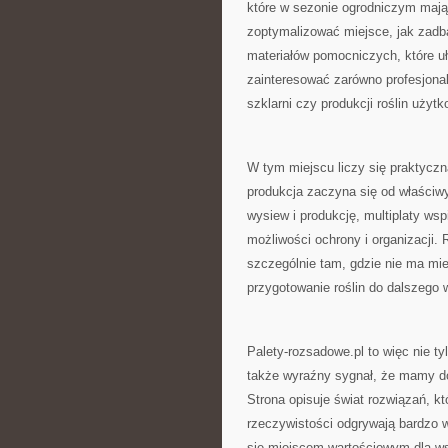
które w sezonie ogrodniczym mają
zoptymalizować miejsce, jak zadba
materiałów pomocniczych, które u
zainteresować zarówno profesjonali
szklarni czy produkcji roślin użyt
W tym miejscu liczy się praktycz
produkcja zaczyna się od właści
wysiew i produkcję, multiplaty wsp
możliwości ochrony i organizacji. 
szczególnie tam, gdzie nie ma mie
przygotowanie roślin do dalszego 
Palety-rozsadowe.pl to więc nie 
także wyraźny sygnał, że mamy d
Strona opisuje świat rozwiązań, k
rzeczywistości odgrywają bardzo w
się miejscem wartościowym dla wsz