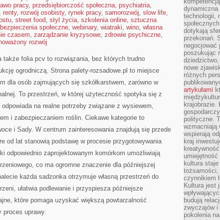
kompetencją 
rawo pracy
,
przedsiębiorczość społeczna
,
psychiatria
,
dynamiczna 
,
renty
,
rozwój osobisty
,
rynek pracy
,
samorozwój
,
slow life
,
technologii,
ostu
,
street food
,
styl życia
,
szkolenia online
,
sztuczna
społecznych.
bezpieczenia społeczne
,
webinary
,
wiatraki
,
wino
,
własna
dotykają sfe
nie czasem
,
zarządzanie kryzysowe
,
zdrowie psychiczne
,
przekonań. 
noważony rozwój
negocjować 
poszukując 
a także folia pcv to rozwiązania, bez których trudno
dziedzictwo,
nowe zjawisk
kcję ogrodniczą. Strona palety-rozsadowe.pl to miejsce
różnych pers
m dla osób zajmujących się szkółkarstwem, zarówno w
publikowany
artykułami
kt
onalnej. To przestrzeń, w której użyteczność spotyka się z
międzykultu
krajobrazie.
y odpowiada na realne potrzeby związane z wysiewem,
gospodarczy,
em i zabezpieczaniem roślin. Ciekawe kategorie to
polityczne. 
wzmacniają w
oce i Sady. W centrum zainteresowania znajdują się przede
wspierają o
re od lat stanowią podstawę w procesie przygotowywania
kraj inwestuj
kreatywność,
ęki odpowiednio zaprojektowanym komórkom umożliwiają
umiejętność
kultura staj
rzeniowego, co ma ogromne znaczenie dla późniejszej
tożsamości, 
 palecie każda sadzonka otrzymuje własną przestrzeń do
czynnikiem 
Kultura jest
rzeni, ułatwia podlewanie i przyspiesza późniejsze
wpływających
ajne, które pomaga uzyskać większą powtarzalność
budują relacj
zwyczajów i
ły proces uprawy.
pokolenia na