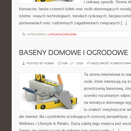
i ciekawy sposób. Strona sk
kierowców, fanów czterech kółek oraz osób obserwujących rozwój
istotne: nowych technologiach, trendach rynkowych, bezpieczeństw
porównaniach oraz codziennych zagadnieniach związanych […]
CATEGORIES:
LATAJACACHOLERA
BASENY DOMOWE I OGRODOWE
POSTED BY ADMIN
KWI - 17 - 2026
MOŻLIWOŚĆ KOMENTOWA
Ta strona internetowa to wa
osób, które interesują się k
przestrzenią basenową, str
szeroko rozumianym odpocz
na tematyce domowego wyp
tu znaleźć merytoryczne ar
ale również dla czytelników oczekujących szerszej perspektywy
Wellness i Lifestyle & Relaks. Dużą zaletą tego miejsca jest wsze
Serwis nie ogranicza się do jednego typu wypoczynku, […]