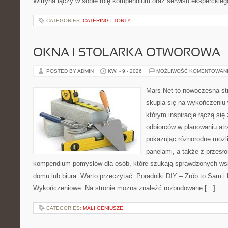
Witryna łączy w sobie rolę kompendium oraz serwisu eksperckiego
CATEGORIES:
CATERING I TORTY
OKNA I STOLARKA OTWOROWA
POSTED BY ADMIN
KWI - 9 - 2026
MOŻLIWOŚĆ KOMENTOWAN
Mars-Net to nowoczesna str
skupia się na wykończeniu 
którym inspiracje łączą się
odbiorców w planowaniu atr
pokazując różnorodne możl
panelami, a także z przesł
kompendium pomysłów dla osób, które szukają sprawdzonych ws
domu lub biura. Warto przeczytać: Poradniki DIY – Zrób to Sam i 
Wykończeniowe. Na stronie można znaleźć rozbudowane […]
CATEGORIES:
MALI GENIUSZE