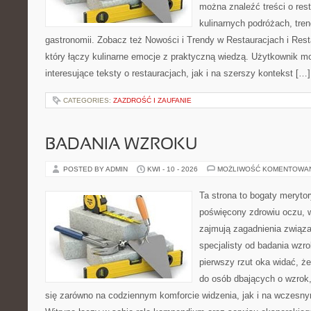
można znaleźć treści o rest
kulinarnych podróżach, tre
gastronomii. Zobacz też Nowości i Trendy w Restauracjach i Resta
który łączy kulinarne emocje z praktyczną wiedzą. Użytkownik m
interesujące teksty o restauracjach, jak i na szerszy kontekst […]
CATEGORIES:
ZAZDROŚĆ I ZAUFANIE
BADANIA WZROKU
POSTED BY ADMIN
KWI - 10 - 2026
MOŻLIWOŚĆ KOMENTOWA
Ta strona to bogaty meryto
poświęcony zdrowiu oczu, w
zajmują zagadnienia związa
specjalisty od badania wzr
pierwszy rzut oka widać, że
do osób dbających o wzrok,
się zarówno na codziennym komforcie widzenia, jak i na wczes