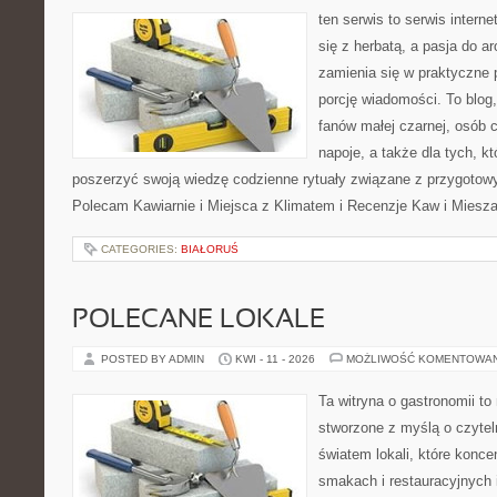
ten serwis to serwis intern
się z herbatą, a pasja do 
zamienia się w praktyczne p
porcję wiadomości. To blog,
fanów małej czarnej, osób 
napoje, a także dla tych, k
poszerzyć swoją wiedzę codzienne rytuały związane z przygotow
Polecam Kawiarnie i Miejsca z Klimatem i Recenzje Kaw i Miesza
CATEGORIES:
BIAŁORUŚ
POLECANE LOKALE
POSTED BY ADMIN
KWI - 11 - 2026
MOŻLIWOŚĆ KOMENTOWA
Ta witryna o gastronomii t
stworzone z myślą o czyte
światem lokali, które konce
smakach i restauracyjnych i