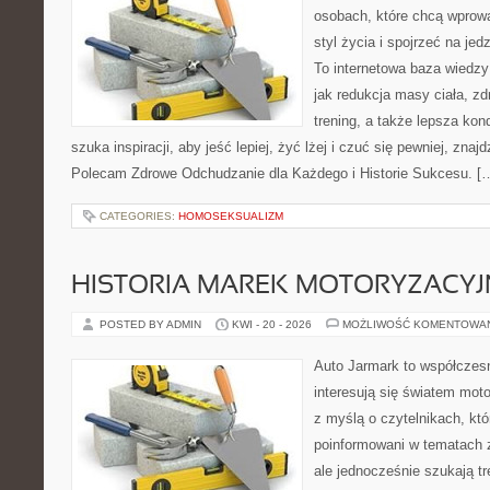
osobach, które chcą wprowa
styl życia i spojrzeć na je
To internetowa baza wiedz
jak redukcja masy ciała, zd
trening, a także lepsza ko
szuka inspiracji, aby jeść lepiej, żyć lżej i czuć się pewniej, znajd
Polecam Zdrowe Odchudzanie dla Każdego i Historie Sukcesu. [
CATEGORIES:
HOMOSEKSUALIZM
HISTORIA MAREK MOTORYZACY
POSTED BY ADMIN
KWI - 20 - 2026
MOŻLIWOŚĆ KOMENTOWA
Auto Jarmark to współczesn
interesują się światem moto
z myślą o czytelnikach, kt
poinformowani w tematach
ale jednocześnie szukają t