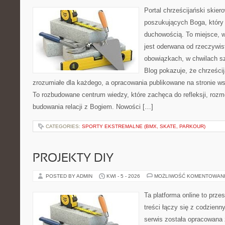
Portal chrześcijański skier
poszukujących Boga, który
duchowością. To miejsce, w 
jest oderwana od rzeczywis
obowiązkach, w chwilach sz
Blog pokazuje, że chrześc
zrozumiałe dla każdego, a opracowania publikowane na stronie w
To rozbudowane centrum wiedzy, które zachęca do refleksji, roz
budowania relacji z Bogiem. Nowości […]
CATEGORIES:
SPORTY EKSTREMALNE (BMX, SKATE, PARKOUR)
PROJEKTY DIY
POSTED BY ADMIN
KWI - 5 - 2026
MOŻLIWOŚĆ KOMENTOWAN
Ta platforma online to prze
treści łączy się z codzien
serwis została opracowana