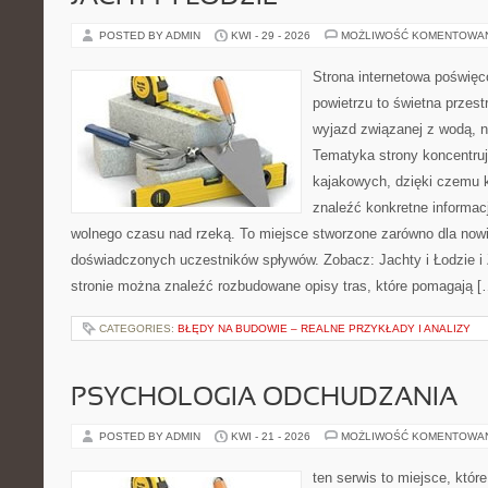
POSTED BY ADMIN
KWI - 29 - 2026
MOŻLIWOŚĆ KOMENTOWA
Strona internetowa poświęc
powietrzu to świetna przest
wyjazd związanej z wodą, n
Tematyka strony koncentru
kajakowych, dzięki czemu 
znaleźć konkretne informac
wolnego czasu nad rzeką. To miejsce stworzone zarówno dla nowic
doświadczonych uczestników spływów. Zobacz: Jachty i Łodzie i
stronie można znaleźć rozbudowane opisy tras, które pomagają [
CATEGORIES:
BŁĘDY NA BUDOWIE – REALNE PRZYKŁADY I ANALIZY
PSYCHOLOGIA ODCHUDZANIA
POSTED BY ADMIN
KWI - 21 - 2026
MOŻLIWOŚĆ KOMENTOWA
ten serwis to miejsce, któr