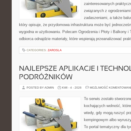
zainteresowanych praktycz
związanych z ogrodzeniami
zadaszeniami, a także balu
który opisuje, że przydomowa infrastruktura może być jednocześni
wygodna w użytkowaniu. Polecam Ogrodzenia i Płoty i Balkony i Ta
odbiorca odnajdzie materiały, które wspierają przeanalizować pra
CATEGORIES:
ZAROSLA
NAJLEPSZE APLIKACJE I TECHNO
PODRÓŻNIKÓW
POSTED BY ADMIN
KWI - 4 - 2026
MOŻLIWOŚĆ KOMENTOWAN
To serwis zostało stworzon
kochających wolność, które
wtedy, gdy mogą ruszyć prz
kempingowym albo wyruszy
To portal tematyczny dla ty