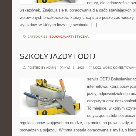
natury, ale jednocześnie s
wskazówek. Znajdują się tu opracowania dla osób stawiających pi
wprawionych biwakowiczów, którzy chcą stale poszerzać wiedzę. 
wyjazdów, w których liczy się swoboda, […]
CATEGORIES:
EDUKACJA ARTYSTYCZNA
SZKOŁY JAZDY I ODTJ
POSTED BY ADMIN
KWI - 3 - 2026
MOŻLIWOŚĆ KOMENTOWAN
serwis ODTJ Bolesławiec t
internetowa, która poświęc
jazdy, odpowiedzialnego uc
drogowym oraz doskonaleni
To miejsce, w którym czytel
dotyczące sztuki bezpiecz
regulacji obowiązujących na drodze, egzaminu na prawo jazdy, a 
prowadzenia pojazdu. Witryna została opracowana z myślą o kie