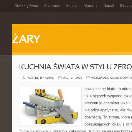
Archiwum
Madryt
Marsylia
Napoli
Redakc
Strona główna
ŻARY
KUCHNIA ŚWIATA W STYLU ZER
POSTED BY ADMIN
MAJ - 3 - 2026
MOŻLIWOŚĆ KOMENTOWAN
nowoczesne bistro to adres
szukających wygodne rozwi
prezentuje charakter lokalu
nie tylko apetyczne, ale r
dbałością. To strona, która
poszukujących lokalu z kl
Życie Składników i Poradnik Zakupowy. Już od pierwszego konta