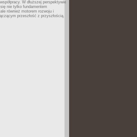
 współpracy. W dłuższej perspektywie
e się nie tylko fundamentem
ale również motorem rozwoju i
łączącym przeszłość z przyszłością.