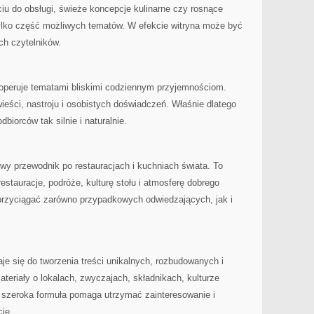
iu do obsługi, świeże koncepcje kulinarne czy rosnące
tylko część możliwych tematów. W efekcie witryna może być
ch czytelników.
 operuje tematami bliskimi codziennym przyjemnościom.
ieści, nastroju i osobistych doświadczeń. Właśnie dlatego
biorców tak silnie i naturalnie.
wy przewodnik po restauracjach i kuchniach świata. To
restauracje, podróże, kulturę stołu i atmosferę dobrego
rzyciągać zarówno przypadkowych odwiedzających, jak i
je się do tworzenia treści unikalnych, rozbudowanych i
teriały o lokalach, zwyczajach, składnikach, kulturze
k szeroka formuła pomaga utrzymać zainteresowanie i
cje.