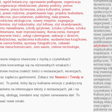
kompetencją 
t
,
ogród botaniczny
,
ogrzewanie podłogowe
,
organizacja
dynamiczna 
,
organizacje młodzieżowe
,
planery podróży
,
pomoc
technologii,
prawne
,
prasa biznesowa
,
prasa kulturalna
,
prawo
społecznych.
i
,
prawo rodzinne
,
projektowanie logo
,
projekty budowlane
,
dotykają sfe
ołeczna
,
pszczelarstwo
,
publishing
,
rada prawna
,
przekonań. 
,
rolnictwo ekologiczne
,
rowery miejskie
,
segregacja
negocjować 
torskie
,
styl industrialny
,
styl loftowy
,
styl skandynawski
,
poszukując 
emy nawadniania
,
szkoły językowe
,
sztuka cyfrowa
,
sztuka
dziedzictwo,
 drewniane
,
teatr improwizowany
,
tłumaczenia
,
transport
nowe zjawisk
worzenie treści
,
usługi cateringowe
,
wakacje z dziećmi
,
różnych pers
młodzieżowy
,
wydarzenia kulturalne
,
wydawnictwa książkowe
,
publikowany
ie samochodów
,
wystawy fotograficzne
,
zabawki
artykułami
kt
nie nieruchomościami
,
zero waste
,
zielone technologie
,
międzykultu
krajobrazie.
gospodarczy,
czesne miejsce stworzone z myślą o czytelnikach
polityczne. 
wzmacniają w
które koncentruje się na różnorodnych smakach i
wspierają o
tronie można znaleźć treści o restauracjach, recenzjach,
kraj inwestuj
kreatywność,
oraz zapleczu gastronomii. Zobacz też
Nowości i Trendy w
umiejętność
rz. To portal, który łączy kulinarne emocje z praktyczną
kultura staj
tożsamości, 
równo na interesujące teksty o restauracjach, jak i na
czynnikiem 
Kultura jest
nią, obsługą, trendami oraz stylem serwowania dań. To
wpływających
nawać nowe smaki.
budują relacj
zwyczajów i
pokolenia na