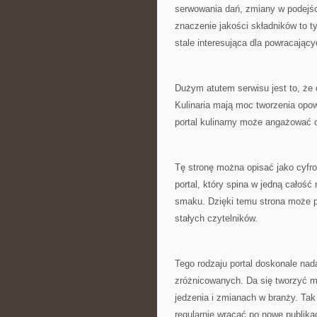
serwowania dań, zmiany w podejśc
znaczenie jakości składników to 
stale interesująca dla powracający
Dużym atutem serwisu jest to, że
Kulinaria mają moc tworzenia opow
portal kulinarny może angażować od
Tę stronę można opisać jako cyfro
portal, który spina w jedną całość 
smaku. Dzięki temu strona może p
stałych czytelników.
Tego rodzaju portal doskonale nada
zróżnicowanych. Da się tworzyć ma
jedzenia i zmianach w branży. Ta
regularnie wracać po nowe publika