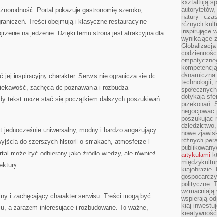
kształtują s
autorytetów,
różnorodność. Portal pokazuje gastronomię szeroko,
natury i cza
aniczeń. Treści obejmują i klasyczne restauracyjne
różnych kul
inspirujące 
rzenie na jedzenie. Dzięki temu strona jest atrakcyjna dla
wynikające 
Globalizacja 
codzienności
empatyczneg
kompetencją 
dynamiczna 
ć jej inspiracyjny charakter. Serwis nie ogranicza się do
technologii,
ciekawość, zachęca do poznawania i rozbudza
społecznych.
dotykają sfe
dy tekst może stać się początkiem dalszych poszukiwań.
przekonań. 
negocjować 
poszukując 
dziedzictwo,
est jednocześnie uniwersalny, modny i bardzo angażujący.
nowe zjawisk
różnych pers
wyjścia do szerszych historii o smakach, atmosferze i
publikowany
rtal może być odbierany jako źródło wiedzy, ale również
artykułami
kt
międzykultu
ektury.
krajobrazie.
gospodarczy,
polityczne. 
wzmacniają w
lny i zachęcający charakter serwisu. Treści mogą być
wspierają o
kraj inwestuj
iu, a zarazem interesujące i rozbudowane. To ważne,
kreatywność,