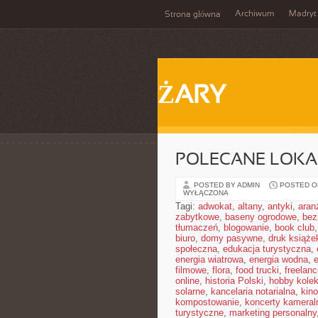
Archiwum
Madryt
Strona główna
ŻARY
POLECANE LOKA
POSTED BY ADMIN
POSTED ON 
WYŁĄCZONA
Tagi:
adwokat
,
altany
,
antyki
,
aran
zabytkowe
,
baseny ogrodowe
,
bez
tłumaczeń
,
blogowanie
,
book club
biuro
,
domy pasywne
,
druk książe
społeczna
,
edukacja turystyczna
,
energia wiatrowa
,
energia wodna
,
filmowe
,
flora
,
food trucki
,
freelanc
online
,
historia Polski
,
hobby kolek
solarne
,
kancelaria notarialna
,
kino
kompostowanie
,
koncerty kameral
turystyczne
,
marketing personalny