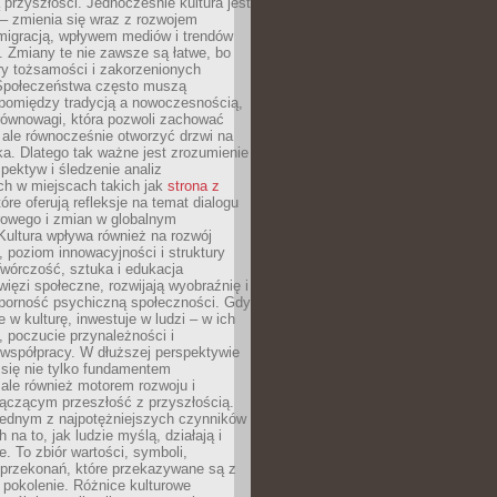
przyszłości. Jednocześnie kultura jest
– zmienia się wraz z rozwojem
 migracją, wpływem mediów i trendów
 Zmiany te nie zawsze są łatwe, bo
ry tożsamości i zakorzenionych
Społeczeństwa często muszą
pomiędzy tradycją a nowoczesnością,
równowagi, która pozwoli zachować
 ale równocześnie otworzyć drzwi na
a. Dlatego tak ważne jest zrozumienie
pektyw i śledzenie analiz
ch w miejscach takich jak
strona z
óre oferują refleksje na temat dialogu
rowego i zmian w globalnym
 Kultura wpływa również na rozwój
 poziom innowacyjności i struktury
Twórczość, sztuka i edukacja
ięzi społeczne, rozwijają wyobraźnię i
dporność psychiczną społeczności. Gdy
e w kulturę, inwestuje w ludzi – w ich
 poczucie przynależności i
 współpracy. W dłuższej perspektywie
e się nie tylko fundamentem
ale również motorem rozwoju i
łączącym przeszłość z przyszłością.
 jednym z najpotężniejszych czynników
 na to, jak ludzie myślą, działają i
e. To zbiór wartości, symboli,
 przekonań, które przekazywane są z
 pokolenie. Różnice kulturowe