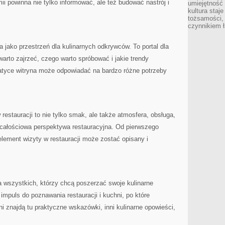
ii powinna nie tylko informować, ale też budować nastrój i
umiejętność
kultura staj
tożsamości, 
czynnikiem 
 jako przestrzeń dla kulinarnych odkrywców. To portal dla
warto zajrzeć, czego warto spróbować i jakie trendy
atyce witryna może odpowiadać na bardzo różne potrzeby
restauracji to nie tylko smak, ale także atmosfera, obsługa,
aj całościowa perspektywa restauracyjna. Od pierwszego
lement wizyty w restauracji może zostać opisany i
la wszystkich, którzy chcą poszerzać swoje kulinarne
impuls do poznawania restauracji i kuchni, po które
ni znajdą tu praktyczne wskazówki, inni kulinarne opowieści,