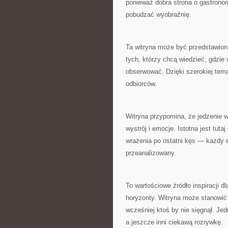
ponieważ dobra strona o gastronom
pobudzać wyobraźnię.
Ta witryna może być przedstawiona
tych, którzy chcą wiedzieć, gdzie 
obserwować. Dzięki szerokiej tem
odbiorców.
Witryna przypomina, że jedzenie w 
wystrój i emocje. Istotna jest tut
wrażenia po ostatni kęs — każdy e
przeanalizowany.
To wartościowe źródło inspiracji d
horyzonty. Witryna może stanowić 
wcześniej ktoś by nie sięgnął. Jed
a jeszcze inni ciekawą rozrywkę.