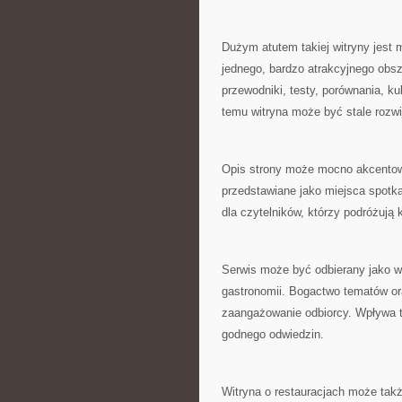
Dużym atutem takiej witryny jest 
jednego, bardzo atrakcyjnego obs
przewodniki, testy, porównania, ku
temu witryna może być stale rozwi
Opis strony może mocno akcentowa
przedstawiane jako miejsca spotka
dla czytelników, którzy podróżują
Serwis może być odbierany jako wi
gastronomii. Bogactwo tematów ora
zaangażowanie odbiorcy. Wpływa to
godnego odwiedzin.
Witryna o restauracjach może tak