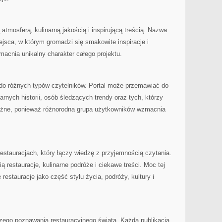
atmosferą, kulinarną jakością i inspirującą treścią. Nazwa
ejsca, w którym gromadzi się smakowite inspiracje i
macnia unikalny charakter całego projektu.
ia do różnych typów czytelników. Portal może przemawiać do
narnych historii, osób śledzących trendy oraz tych, którzy
ażne, ponieważ różnorodna grupa użytkowników wzmacnia
 restauracjach, który łączy wiedzę z przyjemnością czytania.
ią restauracje, kulinarne podróże i ciekawe treści. Moc tej
 restauracje jako część stylu życia, podróży, kultury i
szego poznawania restauracyjnego świata. Każda publikacja