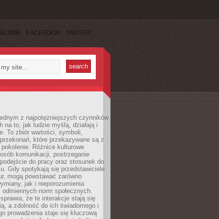
SCRIBE
FACEBOOK
TWITTER
 jednym z najpotężniejszych czynników
 na to, jak ludzie myślą, działają i
e. To zbiór wartości, symboli,
 przekonań, które przekazywane są z
 pokolenie. Różnice kulturowe
posób komunikacji, postrzeganie
 podejście do pracy oraz stosunek do
su. Gdy spotykają się przedstawiciele
tur, mogą powstawać zarówno
wymiany, jak i nieporozumienia
z odmiennych norm społecznych.
sprawia, że te interakcje stają się
ą, a zdolność do ich świadomego i
o prowadzenia staje się kluczową