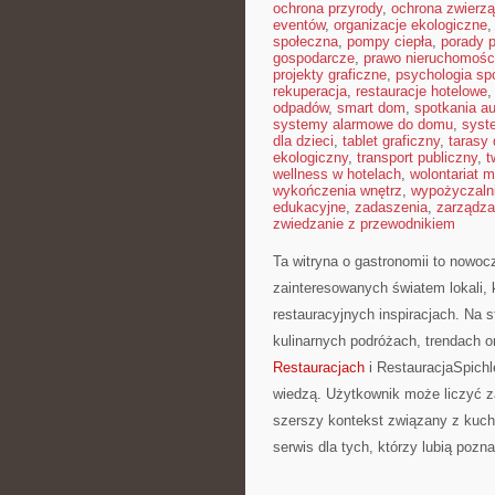
ochrona przyrody
,
ochrona zwierzą
eventów
,
organizacje ekologiczne
społeczna
,
pompy ciepła
,
porady 
gospodarcze
,
prawo nieruchomośc
projekty graficzne
,
psychologia sp
rekuperacja
,
restauracje hotelowe
odpadów
,
smart dom
,
spotkania au
systemy alarmowe do domu
,
syst
dla dzieci
,
tablet graficzny
,
tarasy
ekologiczny
,
transport publiczny
,
t
wellness w hotelach
,
wolontariat 
wykończenia wnętrz
,
wypożyczaln
edukacyjne
,
zadaszenia
,
zarządza
zwiedzanie z przewodnikiem
Ta witryna o gastronomii to nowo
zainteresowanych światem lokali, 
restauracyjnych inspiracjach. Na s
kulinarnych podróżach, trendach 
Restauracjach
i RestauracjaSpichle
wiedzą. Użytkownik może liczyć za
szerszy kontekst związany z kuch
serwis dla tych, którzy lubią poz