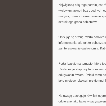
Największą siłą tego portalu jest 
wielowymiarowo i bez zbędnych ogr
motywy, i nowoczesne, świeże spoj
szerokiego grona odbiorców.
Opisując tę stronę, warto podkreśli
informowania, ale także pobudza 
zainteresowanie gastronomią. Każ
Portal bazuje na temacie, który j
Restauracje stają się tu punktem 
odkrywaniu świata. Dzięki temu po
jako miejsce relaksu i przyjemnej l
Na uwagę zasługuje również czyte
odbierane jako łatwe w przyswojen