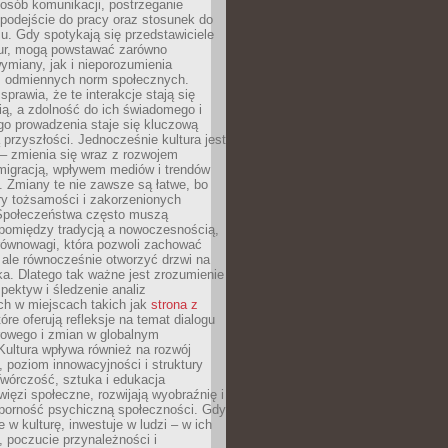
posób komunikacji, postrzeganie
 podejście do pracy oraz stosunek do
su. Gdy spotykają się przedstawiciele
tur, mogą powstawać zarówno
wymiany, jak i nieporozumienia
z odmiennych norm społecznych.
sprawia, że te interakcje stają się
ą, a zdolność do ich świadomego i
o prowadzenia staje się kluczową
przyszłości. Jednocześnie kultura jest
– zmienia się wraz z rozwojem
 migracją, wpływem mediów i trendów
 Zmiany te nie zawsze są łatwe, bo
ry tożsamości i zakorzenionych
Społeczeństwa często muszą
pomiędzy tradycją a nowoczesnością,
równowagi, która pozwoli zachować
 ale równocześnie otworzyć drzwi na
a. Dlatego tak ważne jest zrozumienie
pektyw i śledzenie analiz
ch w miejscach takich jak
strona z
óre oferują refleksje na temat dialogu
rowego i zmian w globalnym
 Kultura wpływa również na rozwój
 poziom innowacyjności i struktury
Twórczość, sztuka i edukacja
ięzi społeczne, rozwijają wyobraźnię i
dporność psychiczną społeczności. Gdy
e w kulturę, inwestuje w ludzi – w ich
 poczucie przynależności i