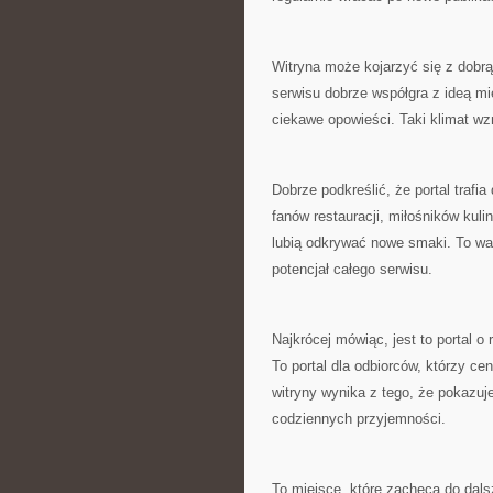
Witryna może kojarzyć się z dobrą 
serwisu dobrze współgra z ideą mi
ciekawe opowieści. Taki klimat wz
Dobrze podkreślić, że portal traf
fanów restauracji, miłośników kuli
lubią odkrywać nowe smaki. To w
potencjał całego serwisu.
Najkrócej mówiąc, jest to portal o
To portal dla odbiorców, którzy cen
witryny wynika z tego, że pokazuje
codziennych przyjemności.
To miejsce, które zachęca do dal