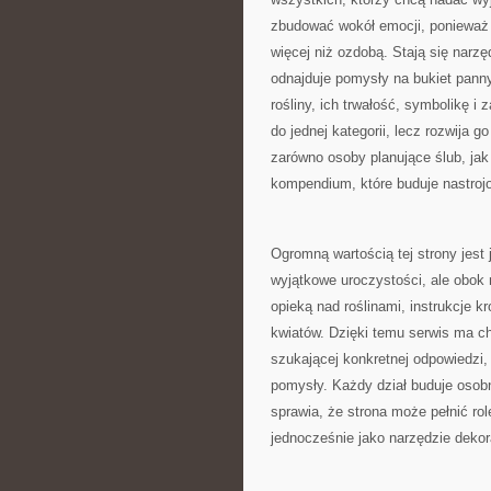
zbudować wokół emocji, ponieważ 
więcej niż ozdobą. Stają się narzę
odnajduje pomysły na bukiet panny
rośliny, ich trwałość, symbolikę i
do jednej kategorii, lecz rozwija 
zarówno osoby planujące ślub, jak 
kompendium, które buduje nastroj
Ogromną wartością tej strony jest
wyjątkowe uroczystości, ale obok 
opieką nad roślinami, instrukcje 
kwiatów. Dzięki temu serwis ma c
szukającej konkretnej odpowiedzi,
pomysły. Każdy dział buduje osobn
sprawia, że strona może pełnić ro
jednocześnie jako narzędzie dekor