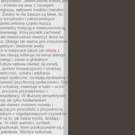
przyszłości. Jednocześnie kultura jest
– zmienia się wraz z rozwojem
 migracją, wpływem mediów i trendów
 Zmiany te nie zawsze są łatwe, bo
ry tożsamości i zakorzenionych
Społeczeństwa często muszą
pomiędzy tradycją a nowoczesnością,
równowagi, która pozwoli zachować
 ale równocześnie otworzyć drzwi na
a. Dlatego tak ważne jest zrozumienie
pektyw i śledzenie analiz
ch w miejscach takich jak
strona z
óre oferują refleksje na temat dialogu
rowego i zmian w globalnym
 Kultura wpływa również na rozwój
 poziom innowacyjności i struktury
Twórczość, sztuka i edukacja
ięzi społeczne, rozwijają wyobraźnię i
dporność psychiczną społeczności. Gdy
e w kulturę, inwestuje w ludzi – w ich
 poczucie przynależności i
 współpracy. W dłuższej perspektywie
e się nie tylko fundamentem
ale również motorem rozwoju i
łączącym przeszłość z przyszłością.
 jednym z najpotężniejszych czynników
 na to, jak ludzie myślą, działają i
e. To zbiór wartości, symboli,
 przekonań, które przekazywane są z
 pokolenie. Różnice kulturowe