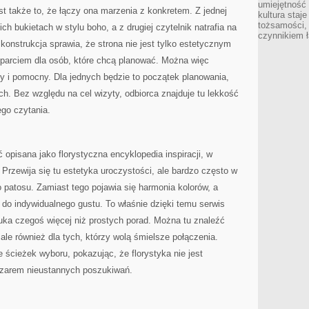
umiejętność
t także to, że łączy ona marzenia z konkretem. Z jednej
kultura staj
tożsamości, 
nich bukietach w stylu boho, a z drugiej czytelnik natrafia na
czynnikiem 
 konstrukcja sprawia, że strona nie jest tylko estetycznym
sparciem dla osób, które chcą planować. Można więc
ący i pomocny. Dla jednych będzie to początek planowania,
ach. Bez względu na cel wizyty, odbiorca znajduje tu lekkość
ego czytania.
opisana jako florystyczna encyklopedia inspiracji, w
Przewija się tu estetyka uroczystości, ale bardzo często w
patosu. Zamiast tego pojawia się harmonia kolorów, a
 do indywidualnego gustu. To właśnie dzięki temu serwis
uka czegoś więcej niż prostych porad. Można tu znaleźć
ale również dla tych, którzy wolą śmielsze połączenia.
e ścieżek wyboru, pokazując, że florystyka nie jest
zarem nieustannych poszukiwań.