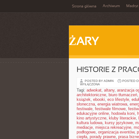
Archiwum
Madryt
Strona główna
ŻARY
HISTORIE Z PRA
POSTED BY ADMIN
POSTED ON
WYŁĄCZONA
Tagi:
adwokat
,
altany
,
aranżacja o
architektoniczne
,
biuro tłumaczeń
książek
,
ebooki
,
eco lifestyle
,
edu
słoneczna
,
energia wiatrowa
,
ener
festiwale
,
festiwale filmowe
,
festi
edukacyjne online
,
hodowla koni
,
h
kino artystyczne
,
kluby literackie
,
kultura ludowa
,
kursy językowe
,
m
mediacje
,
miejsca rekreacyjne
,
mo
podłogowe
,
organizacja eventów
,
p
ciepła
,
porady prawne
,
prasa bizn