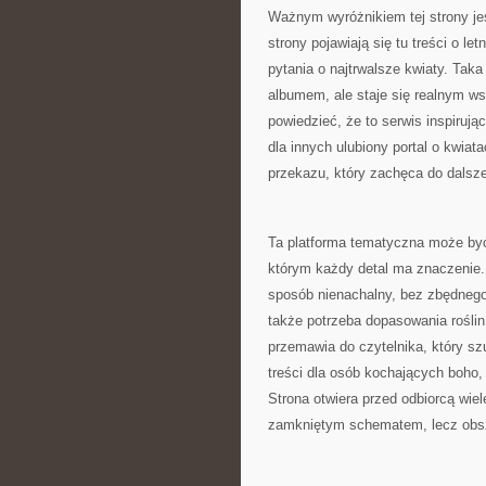
Ważnym wyróżnikiem tej strony jes
strony pojawiają się tu treści o let
pytania o najtrwalsze kwiaty. Taka
albumem, ale staje się realnym w
powiedzieć, że to serwis inspiruj
dla innych ulubiony portal o kwiat
przekazu, który zachęca do dalsz
Ta platforma tematyczna może być 
którym każdy detal ma znaczenie. 
sposób nienachalny, bez zbędnego 
także potrzeba dopasowania roślin
przemawia do czytelnika, który sz
treści dla osób kochających boho, 
Strona otwiera przed odbiorcą wiel
zamkniętym schematem, lecz obs