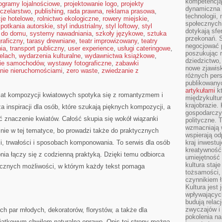
kompetencją 
ogramy lojalnościowe
,
projektowanie logo
,
projekty
dynamiczna 
czelarstwo
,
publishing
,
rada prawna
,
reklama prasowa
,
technologii,
cje hotelowe
,
rolnictwo ekologiczne
,
rowery miejskie
,
społecznych.
potkania autorskie
,
styl industrialny
,
styl loftowy
,
styl
dotykają sfe
 do domu
,
systemy nawadniania
,
szkoły językowe
,
sztuka
przekonań. 
graficzny
,
tarasy drewniane
,
teatr improwizowany
,
teatry
negocjować 
ia
,
transport publiczny
,
user experience
,
usługi cateringowe
,
poszukując 
elach
,
wydarzenia kulturalne
,
wydawnictwa książkowe
,
dziedzictwo,
ie samochodów
,
wystawy fotograficzne
,
zabawki
nowe zjawisk
nie nieruchomościami
,
zero waste
,
zwiedzanie z
różnych pers
publikowany
artykułami
kt
wiat kompozycji kwiatowych spotyka się z romantyzmem i
międzykultu
krajobrazie.
inspiracji dla osób, które szukają pięknych kompozycji, a
gospodarczy,
ć znaczenie kwiatów. Całość skupia się wokół wiązanki
polityczne. 
wzmacniają w
znie w tej tematyce, bo prowadzi także do praktycznych
wspierają o
i, trwałości i sposobach komponowania. To serwis dla osób
kraj inwestuj
kreatywność,
nia łączy się z codzienną praktyką. Dzięki temu odbiorca
umiejętność
kultura staj
ystycznych możliwości, w którym każdy tekst pomaga
tożsamości, 
czynnikiem 
Kultura jest
wpływających
budują relacj
zwyczajów i
ch par młodych, dekoratorów, florystów, a także dla
pokolenia na
jątkowym chwilom naturalną oprawę. Opis tej strony można