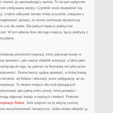
ić również jej wprowadzający wymiar. To nie jest wyłącznie
strzeń zdobywania wiedzy. Czytelnik może dowiedzieć się,
cji, a także odkrywać tematy mniej oczywiste, związane z
lowątkowość sprawia, że strona zachowuje dynamiczny
tu coś dla siebie. Dla jednych będą to praktyczne
rzeń. W tym właśnie tkwi siła tego miejsca: łączy praktykę z
przydatne.
kwiatowa przestrzeń inspiracji, który pokazuje kwiaty w
zej opowieści, jako ważny składnik aranżacji, a także jako
 zachęcają do tego, by patrzeć na florystykę nie tylko przez
eatywność. Strona tworzy spójną opowieść, w której kwiaty
 tematów: od ślubów i dekoracji, przez pielęgnację, aż po
spiracje. To idealne miejsce dla osób planujących
dsumować jako pełną uroku stronę, która prowadzi i
ę mogą odgrywać kwiaty w ważnych chwilach. Polecam
Inspiracje Ślubne
. Jeśli spojrzeć na tę witrynę szerzej,
 jest wszechstronność tematyczna. Jedna osoba odwiedzi ją