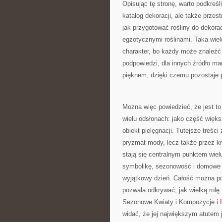
Opisując tę stronę, warto podkreśl
katalog dekoracji, ale także prze
jak przygotować rośliny do dekora
egzotycznymi roślinami. Taka wie
charakter, bo każdy może znaleźć 
podpowiedzi, dla innych źródło ma
pięknem, dzięki czemu pozostaje 
Można więc powiedzieć, że jest to 
wielu odsłonach: jako część więks
obiekt pielęgnacji. Tutejsze treści
pryzmat mody, lecz także przez kr
stają się centralnym punktem wielu
symbolikę, sezonowość i domowe in
wyjątkowy dzień. Całość można po
pozwala odkrywać, jak wielką rol
Sezonowe Kwiaty i Kompozycje i
widać, że jej największym atutem