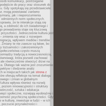
posób komunikacji, postrzeganie
 podejście do pracy oraz stosunek do
su. Gdy spotykają się przedstawiciele
tur, mogą powstawać zarówno
wymiany, jak i nieporozumienia
z odmiennych norm społecznych.
sprawia, że te interakcje stają się
ą, a zdolność do ich świadomego i
o prowadzenia staje się kluczową
przyszłości. Jednocześnie kultura jest
– zmienia się wraz z rozwojem
 migracją, wpływem mediów i trendów
 Zmiany te nie zawsze są łatwe, bo
ry tożsamości i zakorzenionych
Społeczeństwa często muszą
pomiędzy tradycją a nowoczesnością,
równowagi, która pozwoli zachować
 ale równocześnie otworzyć drzwi na
a. Dlatego tak ważne jest zrozumienie
pektyw i śledzenie analiz
ch w miejscach takich jak
strona z
óre oferują refleksje na temat dialogu
rowego i zmian w globalnym
 Kultura wpływa również na rozwój
 poziom innowacyjności i struktury
Twórczość, sztuka i edukacja
ięzi społeczne, rozwijają wyobraźnię i
dporność psychiczną społeczności. Gdy
e w kulturę, inwestuje w ludzi – w ich
 poczucie przynależności i