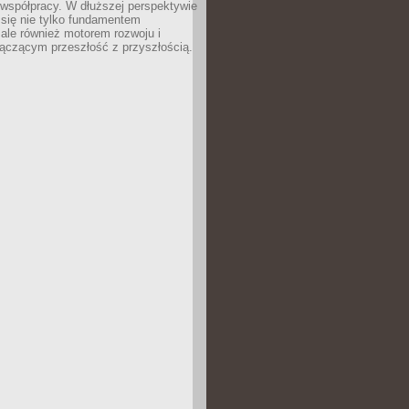
 współpracy. W dłuższej perspektywie
e się nie tylko fundamentem
ale również motorem rozwoju i
łączącym przeszłość z przyszłością.