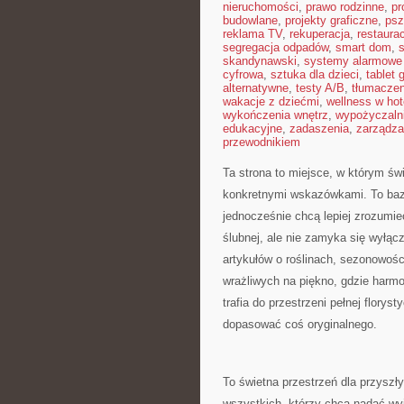
nieruchomości
,
prawo rodzinne
,
pr
budowlane
,
projekty graficzne
,
psz
reklama TV
,
rekuperacja
,
restaura
segregacja odpadów
,
smart dom
,
s
skandynawski
,
systemy alarmowe
cyfrowa
,
sztuka dla dzieci
,
tablet 
alternatywne
,
testy A/B
,
tłumaczen
wakacje z dziećmi
,
wellness w hot
wykończenia wnętrz
,
wypożyczaln
edukacyjne
,
zadaszenia
,
zarządza
przewodnikiem
Ta strona to miejsce, w którym ś
konkretnymi wskazówkami. To baza 
jednocześnie chcą lepiej zrozumie
ślubnej, ale nie zamyka się wyłąc
artykułów o roślinach, sezonowośc
wrażliwych na piękno, gdzie harmo
trafia do przestrzeni pełnej flor
dopasować coś oryginalnego.
To świetna przestrzeń dla przyszły
wszystkich, którzy chcą nadać wy