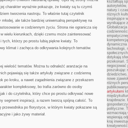
kształtują s
autorytetów,
jej charakter wyraźnie pokazuje, że kwiaty są tu czymś
natury i cza
dziem tworzenia nastroju. To właśnie tutaj czytelnik
różnych kul
inspirujące 
 młodej, ale także bardziej uniwersalną perspektywę na
wynikające 
Globalizacja 
 zastosowanie w codziennym życiu. Strona nie ogranicza się
codzienności
go w wielu kierunkach, dzięki czemu może zainteresować
empatyczneg
kompetencją 
i tych, którzy po prostu lubią piękne kwiaty. To
dynamiczna 
owy klimat i zachęca do odkrywania kolejnych tematów.
technologii,
społecznych.
dotykają sfe
przekonań. 
negocjować 
 jej wielość tematów. Można tu odnaleźć aranżacje na
poszukując 
nich pojawiają się także artykuły związane z codzienną
dziedzictwo,
nowe zjawisk
krok po kroku, a nawet zagadnienia związane z przekazem
różnych pers
harakter kompleksowy, bo trafia zarówno do osoby
publikowany
artykułami
kt
 jak i do czytelnika, który chce po prostu odkrywać nowe
międzykultu
krajobrazie.
y segment inspiracji, a razem tworzą spójną całość. To
gospodarczy,
lę przewodnika po florystyce, w którym kwiaty pokazane są
polityczne. 
wzmacniają w
acyjne i jako żywy materiał.
wspierają o
kraj inwestuj
kreatywność,