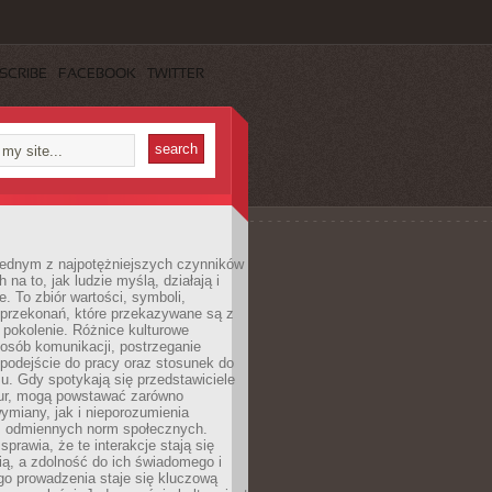
SCRIBE
FACEBOOK
TWITTER
 jednym z najpotężniejszych czynników
 na to, jak ludzie myślą, działają i
e. To zbiór wartości, symboli,
 przekonań, które przekazywane są z
 pokolenie. Różnice kulturowe
posób komunikacji, postrzeganie
 podejście do pracy oraz stosunek do
su. Gdy spotykają się przedstawiciele
tur, mogą powstawać zarówno
wymiany, jak i nieporozumienia
z odmiennych norm społecznych.
sprawia, że te interakcje stają się
ą, a zdolność do ich świadomego i
o prowadzenia staje się kluczową