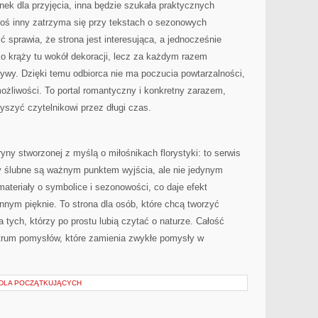
unek dla przyjęcia, inna będzie szukała praktycznych
toś inny zatrzyma się przy tekstach o sezonowych
 sprawia, że strona jest interesująca, a jednocześnie
 krąży tu wokół dekoracji, lecz za każdym razem
ywy. Dzięki temu odbiorca nie ma poczucia powtarzalności,
możliwości. To portal romantyczny i konkretny zarazem,
szyć czytelnikowi przez długi czas.
yny stworzonej z myślą o miłośnikach florystyki: to serwis
y ślubne są ważnym punktem wyjścia, ale nie jedynym
materiały o symbolice i sezonowości, co daje efekt
nnym pięknie. To strona dla osób, które chcą tworzyć
 tych, którzy po prostu lubią czytać o naturze. Całość
trum pomysłów, które zamienia zwykłe pomysły w
 DLA POCZĄTKUJĄCYCH