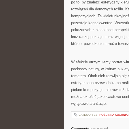
po to, by znaleźć estetyczny kier
rozwiązań dla domowych roślin. K
kompozycjach. Ta wielofunkcyjność
pozostaje konsekwentna. Wszystko
pokazanych z nieco innej perspekt
lecz raczej poznaje coraz więcej 
które z powodzeniem może towarzy
W efekcie otrzymujemy portret witr
pachnący naturą, w którym bukiet
tematem. Obok nich rozwijają się 
estetycznego przewodnika po rośli
piękne kompozycje, ale również dla
można określić jako kwiatowe cen
wyjątkowe aranżacje.
CATEGORIES:
ROŚLINNA KUCHNIA
Comments are closed.