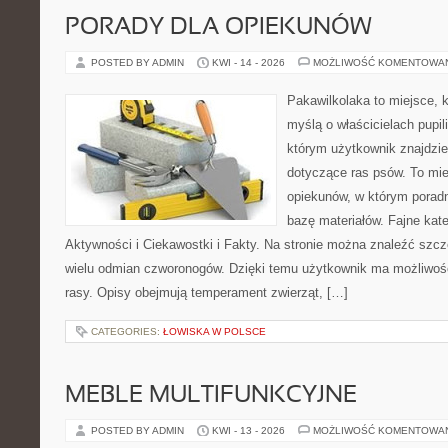
PORADY DLA OPIEKUNÓW
POSTED BY ADMIN
KWI - 14 - 2026
MOŻLIWOŚĆ KOMENTOWA
Pakawilkolaka to miejsce, k
myślą o właścicielach pupil
którym użytkownik znajdzie
dotyczące ras psów. To mie
opiekunów, w którym poradn
bazę materiałów. Fajne kate
Aktywności i Ciekawostki i Fakty. Na stronie można znaleźć szcz
wielu odmian czworonogów. Dzięki temu użytkownik ma możliwość
rasy. Opisy obejmują temperament zwierząt, […]
CATEGORIES:
ŁOWISKA W POLSCE
MEBLE MULTIFUNKCYJNE
POSTED BY ADMIN
KWI - 13 - 2026
MOŻLIWOŚĆ KOMENTOWA