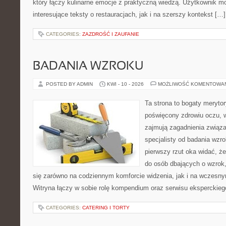
który łączy kulinarne emocje z praktyczną wiedzą. Użytkownik m
interesujące teksty o restauracjach, jak i na szerszy kontekst […]
CATEGORIES:
ZAZDROŚĆ I ZAUFANIE
BADANIA WZROKU
POSTED BY ADMIN
KWI - 10 - 2026
MOŻLIWOŚĆ KOMENTOWA
Ta strona to bogaty meryto
poświęcony zdrowiu oczu, w
zajmują zagadnienia związa
specjalisty od badania wzr
pierwszy rzut oka widać, że
do osób dbających o wzrok,
się zarówno na codziennym komforcie widzenia, jak i na wczes
Witryna łączy w sobie rolę kompendium oraz serwisu eksperckiego
CATEGORIES:
CATERING I TORTY