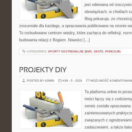
jest oderwana od rzeczywis
obowiązkach, w chwilach sz
Blog pokazuje, że chrześc
zrozumiałe dla każdego, a opracowania publikowane na stronie w
To rozbudowane centrum wiedzy, które zachęca do refleksji, roz
budowania relacji z Bogiem. Nowości […]
CATEGORIES:
SPORTY EKSTREMALNE (BMX, SKATE, PARKOUR)
PROJEKTY DIY
POSTED BY ADMIN
KWI - 5 - 2026
MOŻLIWOŚĆ KOMENTOWAN
Ta platforma online to prze
treści łączy się z codzien
serwis została opracowana
zainteresowanych praktycz
związanych z ogrodzeniami
zadaszeniami, a także balu