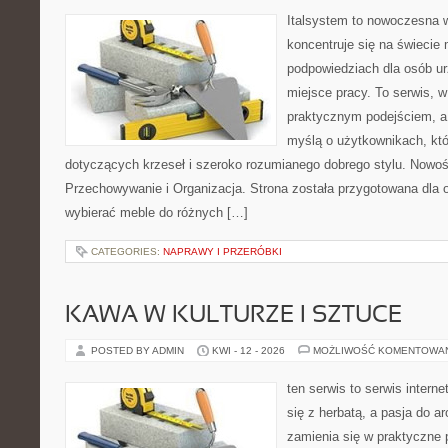
Italsystem to nowoczesna wi
koncentruje się na świecie
podpowiedziach dla osób u
miejsce pracy. To serwis, w
praktycznym podejściem, a
myślą o użytkownikach, któr
dotyczących krzeseł i szeroko rozumianego dobrego stylu. Nowości
Przechowywanie i Organizacja. Strona została przygotowana dla 
wybierać meble do różnych […]
CATEGORIES:
NAPRAWY I PRZERÓBKI
KAWA W KULTURZE I SZTUCE
POSTED BY ADMIN
KWI - 12 - 2026
MOŻLIWOŚĆ KOMENTOWA
ten serwis to serwis intern
się z herbatą, a pasja do 
zamienia się w praktyczne p