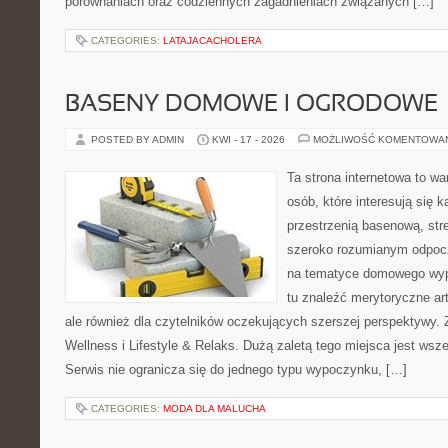
porównaniach oraz codziennych zagadnieniach związanych […]
CATEGORIES:
LATAJACACHOLERA
BASENY DOMOWE I OGRODOWE
POSTED BY ADMIN
KWI - 17 - 2026
MOŻLIWOŚĆ KOMENTOWA
Ta strona internetowa to wa
osób, które interesują się k
przestrzenią basenową, str
szeroko rozumianym odpocz
na tematyce domowego wyp
tu znaleźć merytoryczne ar
ale również dla czytelników oczekujących szerszej perspektywy
Wellness i Lifestyle & Relaks. Dużą zaletą tego miejsca jest wsze
Serwis nie ogranicza się do jednego typu wypoczynku, […]
CATEGORIES:
MODA DLA MALUCHA