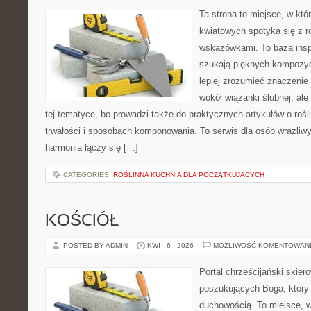
Ta strona to miejsce, w kt
kwiatowych spotyka się z 
wskazówkami. To baza inspir
szukają pięknych kompozyc
lepiej zrozumieć znaczenie
wokół wiązanki ślubnej, al
tej tematyce, bo prowadzi także do praktycznych artykułów o roś
trwałości i sposobach komponowania. To serwis dla osób wrażliwy
harmonia łączy się […]
CATEGORIES:
ROŚLINNA KUCHNIA DLA POCZĄTKUJĄCYCH
KOŚCIÓŁ
POSTED BY ADMIN
KWI - 6 - 2026
MOŻLIWOŚĆ KOMENTOWAN
Portal chrześcijański skier
poszukujących Boga, który
duchowością. To miejsce, w 