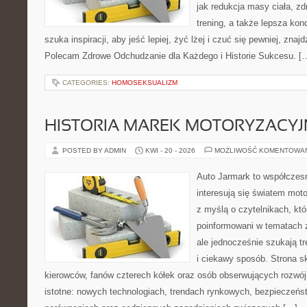
jak redukcja masy ciała, zd
trening, a także lepsza ko
szuka inspiracji, aby jeść lepiej, żyć lżej i czuć się pewniej, znajd
Polecam Zdrowe Odchudzanie dla Każdego i Historie Sukcesu. [
CATEGORIES:
HOMOSEKSUALIZM
HISTORIA MAREK MOTORYZACY
POSTED BY ADMIN
KWI - 20 - 2026
MOŻLIWOŚĆ KOMENTOWA
Auto Jarmark to współczesn
interesują się światem moto
z myślą o czytelnikach, kt
poinformowani w tematach
ale jednocześnie szukają t
i ciekawy sposób. Strona sk
kierowców, fanów czterech kółek oraz osób obserwujących rozwój
istotne: nowych technologiach, trendach rynkowych, bezpieczeństw