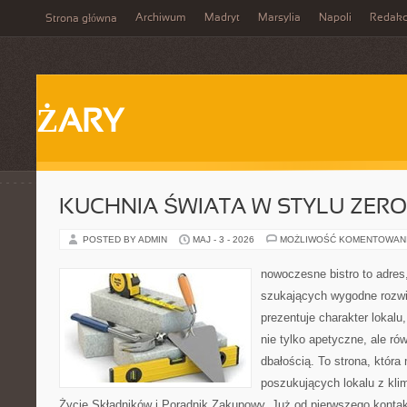
Archiwum
Madryt
Marsylia
Napoli
Redakc
Strona główna
ŻARY
KUCHNIA ŚWIATA W STYLU ZER
POSTED BY ADMIN
MAJ - 3 - 2026
MOŻLIWOŚĆ KOMENTOWAN
nowoczesne bistro to adres
szukających wygodne rozwi
prezentuje charakter lokalu
nie tylko apetyczne, ale r
dbałością. To strona, która
poszukujących lokalu z kl
Życie Składników i Poradnik Zakupowy. Już od pierwszego konta