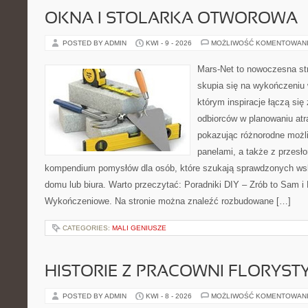
OKNA I STOLARKA OTWOROWA
POSTED BY ADMIN
KWI - 9 - 2026
MOŻLIWOŚĆ KOMENTOWAN
Mars-Net to nowoczesna str
skupia się na wykończeniu 
którym inspiracje łączą się
odbiorców w planowaniu atr
pokazując różnorodne możl
panelami, a także z przesł
kompendium pomysłów dla osób, które szukają sprawdzonych ws
domu lub biura. Warto przeczytać: Poradniki DIY – Zrób to Sam i 
Wykończeniowe. Na stronie można znaleźć rozbudowane […]
CATEGORIES:
MALI GENIUSZE
HISTORIE Z PRACOWNI FLORYS
POSTED BY ADMIN
KWI - 8 - 2026
MOŻLIWOŚĆ KOMENTOWAN