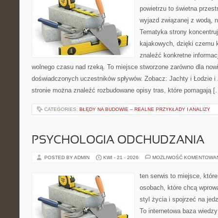
powietrzu to świetna przest
wyjazd związanej z wodą, n
Tematyka strony koncentru
kajakowych, dzięki czemu 
znaleźć konkretne informac
wolnego czasu nad rzeką. To miejsce stworzone zarówno dla nowic
doświadczonych uczestników spływów. Zobacz: Jachty i Łodzie i
stronie można znaleźć rozbudowane opisy tras, które pomagają [
CATEGORIES:
BŁĘDY NA BUDOWIE – REALNE PRZYKŁADY I ANALIZY
PSYCHOLOGIA ODCHUDZANIA
POSTED BY ADMIN
KWI - 21 - 2026
MOŻLIWOŚĆ KOMENTOWA
ten serwis to miejsce, któr
osobach, które chcą wprowa
styl życia i spojrzeć na je
To internetowa baza wiedz