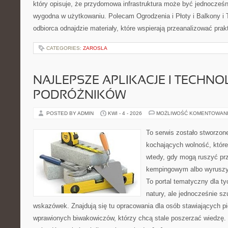
który opisuje, że przydomowa infrastruktura może być jednocześni
wygodna w użytkowaniu. Polecam Ogrodzenia i Płoty i Balkony i Ta
odbiorca odnajdzie materiały, które wspierają przeanalizować pra
CATEGORIES:
ZAROSLA
NAJLEPSZE APLIKACJE I TECHNO
PODRÓŻNIKÓW
POSTED BY ADMIN
KWI - 4 - 2026
MOŻLIWOŚĆ KOMENTOWAN
To serwis zostało stworzon
kochających wolność, które
wtedy, gdy mogą ruszyć prz
kempingowym albo wyruszy
To portal tematyczny dla ty
natury, ale jednocześnie s
wskazówek. Znajdują się tu opracowania dla osób stawiających pi
wprawionych biwakowiczów, którzy chcą stale poszerzać wiedzę. 