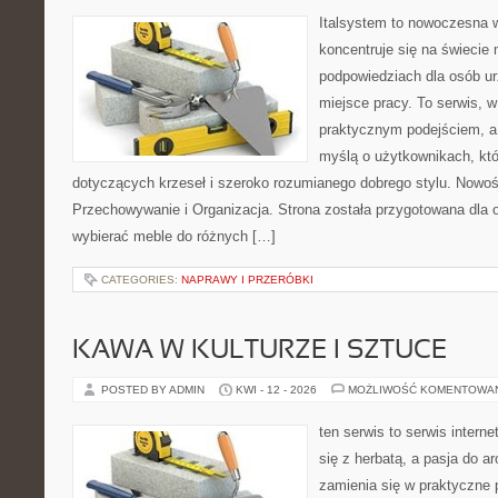
Italsystem to nowoczesna wi
koncentruje się na świecie
podpowiedziach dla osób u
miejsce pracy. To serwis, w
praktycznym podejściem, a
myślą o użytkownikach, któr
dotyczących krzeseł i szeroko rozumianego dobrego stylu. Nowości
Przechowywanie i Organizacja. Strona została przygotowana dla 
wybierać meble do różnych […]
CATEGORIES:
NAPRAWY I PRZERÓBKI
KAWA W KULTURZE I SZTUCE
POSTED BY ADMIN
KWI - 12 - 2026
MOŻLIWOŚĆ KOMENTOWA
ten serwis to serwis intern
się z herbatą, a pasja do 
zamienia się w praktyczne p