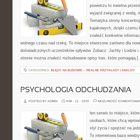
powietrzu to świetna przest
wyjazd związanej z wodą, n
Tematyka strony koncentru
kajakowych, dzięki czemu 
znaleźć konkretne informac
wolnego czasu nad rzeką. To miejsce stworzone zarówno dla nowic
doświadczonych uczestników spływów. Zobacz: Jachty i Łodzie i
stronie można znaleźć rozbudowane opisy tras, które pomagają [
CATEGORIES:
BŁĘDY NA BUDOWIE – REALNE PRZYKŁADY I ANALIZY
PSYCHOLOGIA ODCHUDZANIA
POSTED BY ADMIN
KWI - 21 - 2026
MOŻLIWOŚĆ KOMENTOWA
ten serwis to miejsce, któr
osobach, które chcą wprowa
styl życia i spojrzeć na je
To internetowa baza wiedz