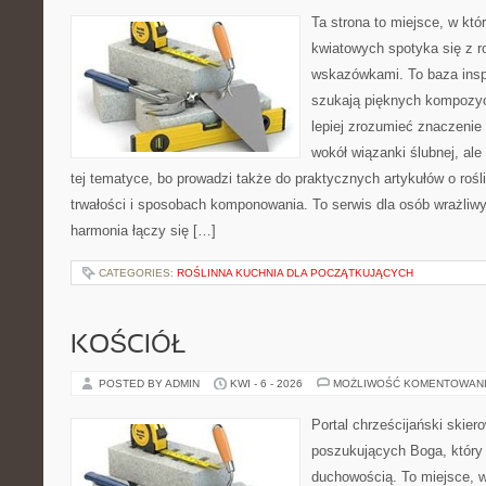
Ta strona to miejsce, w kt
kwiatowych spotyka się z 
wskazówkami. To baza inspir
szukają pięknych kompozyc
lepiej zrozumieć znaczenie
wokół wiązanki ślubnej, al
tej tematyce, bo prowadzi także do praktycznych artykułów o roś
trwałości i sposobach komponowania. To serwis dla osób wrażliwy
harmonia łączy się […]
CATEGORIES:
ROŚLINNA KUCHNIA DLA POCZĄTKUJĄCYCH
KOŚCIÓŁ
POSTED BY ADMIN
KWI - 6 - 2026
MOŻLIWOŚĆ KOMENTOWAN
Portal chrześcijański skier
poszukujących Boga, który
duchowością. To miejsce, w 