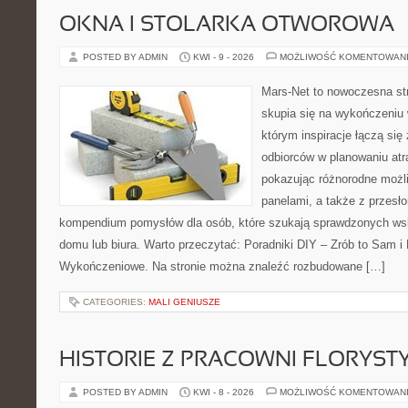
OKNA I STOLARKA OTWOROWA
POSTED BY ADMIN
KWI - 9 - 2026
MOŻLIWOŚĆ KOMENTOWAN
Mars-Net to nowoczesna str
skupia się na wykończeniu 
którym inspiracje łączą się
odbiorców w planowaniu atr
pokazując różnorodne możl
panelami, a także z przesł
kompendium pomysłów dla osób, które szukają sprawdzonych ws
domu lub biura. Warto przeczytać: Poradniki DIY – Zrób to Sam i 
Wykończeniowe. Na stronie można znaleźć rozbudowane […]
CATEGORIES:
MALI GENIUSZE
HISTORIE Z PRACOWNI FLORYS
POSTED BY ADMIN
KWI - 8 - 2026
MOŻLIWOŚĆ KOMENTOWAN