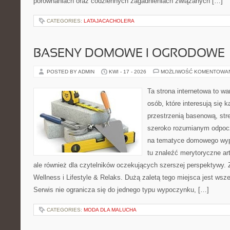
porównaniach oraz codziennych zagadnieniach związanych […]
CATEGORIES:
LATAJACACHOLERA
BASENY DOMOWE I OGRODOWE
POSTED BY ADMIN
KWI - 17 - 2026
MOŻLIWOŚĆ KOMENTOWA
Ta strona internetowa to wa
osób, które interesują się k
przestrzenią basenową, str
szeroko rozumianym odpocz
na tematyce domowego wyp
tu znaleźć merytoryczne ar
ale również dla czytelników oczekujących szerszej perspektywy
Wellness i Lifestyle & Relaks. Dużą zaletą tego miejsca jest wsze
Serwis nie ogranicza się do jednego typu wypoczynku, […]
CATEGORIES:
MODA DLA MALUCHA