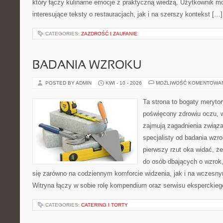
który łączy kulinarne emocje z praktyczną wiedzą. Użytkownik m
interesujące teksty o restauracjach, jak i na szerszy kontekst […]
CATEGORIES:
ZAZDROŚĆ I ZAUFANIE
BADANIA WZROKU
POSTED BY ADMIN
KWI - 10 - 2026
MOŻLIWOŚĆ KOMENTOWA
Ta strona to bogaty meryto
poświęcony zdrowiu oczu, w
zajmują zagadnienia związa
specjalisty od badania wzr
pierwszy rzut oka widać, że
do osób dbających o wzrok,
się zarówno na codziennym komforcie widzenia, jak i na wczes
Witryna łączy w sobie rolę kompendium oraz serwisu eksperckiego
CATEGORIES:
CATERING I TORTY