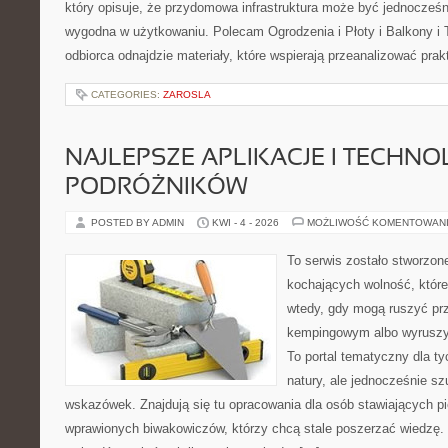
który opisuje, że przydomowa infrastruktura może być jednocześni
wygodna w użytkowaniu. Polecam Ogrodzenia i Płoty i Balkony i Ta
odbiorca odnajdzie materiały, które wspierają przeanalizować pra
CATEGORIES:
ZAROSLA
NAJLEPSZE APLIKACJE I TECHNO
PODRÓŻNIKÓW
POSTED BY ADMIN
KWI - 4 - 2026
MOŻLIWOŚĆ KOMENTOWAN
To serwis zostało stworzon
kochających wolność, które
wtedy, gdy mogą ruszyć prz
kempingowym albo wyruszy
To portal tematyczny dla ty
natury, ale jednocześnie s
wskazówek. Znajdują się tu opracowania dla osób stawiających pi
wprawionych biwakowiczów, którzy chcą stale poszerzać wiedzę. 