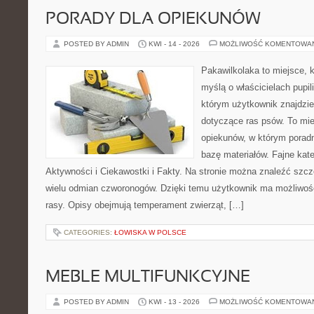
PORADY DLA OPIEKUNÓW
POSTED BY ADMIN
KWI - 14 - 2026
MOŻLIWOŚĆ KOMENTOWA
Pakawilkolaka to miejsce, k
myślą o właścicielach pupil
którym użytkownik znajdzie
dotyczące ras psów. To mie
opiekunów, w którym poradn
bazę materiałów. Fajne kate
Aktywności i Ciekawostki i Fakty. Na stronie można znaleźć szcz
wielu odmian czworonogów. Dzięki temu użytkownik ma możliwość
rasy. Opisy obejmują temperament zwierząt, […]
CATEGORIES:
ŁOWISKA W POLSCE
MEBLE MULTIFUNKCYJNE
POSTED BY ADMIN
KWI - 13 - 2026
MOŻLIWOŚĆ KOMENTOWA