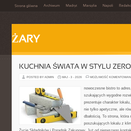
Archiwum
Madryt
Marsylia
Napoli
Redakc
Strona główna
ŻARY
KUCHNIA ŚWIATA W STYLU ZER
POSTED BY ADMIN
MAJ - 3 - 2026
MOŻLIWOŚĆ KOMENTOWAN
nowoczesne bistro to adres
szukających wygodne rozwi
prezentuje charakter lokalu
nie tylko apetyczne, ale r
dbałością. To strona, która
poszukujących lokalu z kl
Życie Składników i Poradnik Zakupowy. Już od pierwszego konta