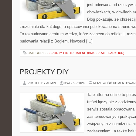
jest oderwana od rzeczywis
obowiązkach, w chwilach sz
Blog pokazuje, że chrześc
zrozumiałe dla każdego, a opracowania publikowane na stronie w
To rozbudowane centrum wiedzy, które zachęca do refleksji, roz
budowania relacji z Bogiem. Nowości […]
CATEGORIES:
SPORTY EKSTREMALNE (BMX, SKATE, PARKOUR)
PROJEKTY DIY
POSTED BY ADMIN
KWI - 5 - 2026
MOŻLIWOŚĆ KOMENTOWAN
Ta platforma online to prze
treści łączy się z codzien
serwis została opracowana
zainteresowanych praktycz
związanych z ogrodzeniami
zadaszeniami, a także balu