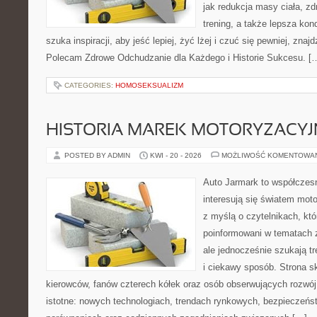
jak redukcja masy ciała, zd
trening, a także lepsza ko
szuka inspiracji, aby jeść lepiej, żyć lżej i czuć się pewniej, znajd
Polecam Zdrowe Odchudzanie dla Każdego i Historie Sukcesu. [
CATEGORIES:
HOMOSEKSUALIZM
HISTORIA MAREK MOTORYZACY
POSTED BY ADMIN
KWI - 20 - 2026
MOŻLIWOŚĆ KOMENTOWA
Auto Jarmark to współczesn
interesują się światem moto
z myślą o czytelnikach, kt
poinformowani w tematach
ale jednocześnie szukają t
i ciekawy sposób. Strona sk
kierowców, fanów czterech kółek oraz osób obserwujących rozwój
istotne: nowych technologiach, trendach rynkowych, bezpieczeństw